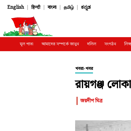
English
|
हिन्दी
|
বাংলা
|
தமிழ்
|
ಕನ್ನಡ
মূল পাতা
আমাদের সম্পর্কে জানুন
দলিল
সংগঠন
লিঙ
খবরা-খবর
রায়গঞ্জ লোকা
জয়দীপ মিত্র