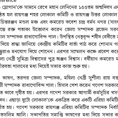
াও স্লোগান’কে সামনে রেখে মহান লেনিনের ১৫৫তম জন্মদিবস এ
ুষ্ঠিত হল রায়গঞ্জ শহর লোকাল কমিটি ও রায়গঞ্জ উত্তর লোক
্তরঞ্জন মন্ডল মঞ্চ এবং কমরেড ভবেশ চন্দ্র বর্মন নগর (সাংব
রারম্ভে রক্ত পতাকা উত্তোলন করেন জেলা সম্পাদক ব্রজেন 
 সম্পাদক রাধাগোবিন্দ পাল। উপস্থিত নেতৃবৃন্দ শহীদ বেদীতে 
দিয়ে শ্রদ্ধা জানিয়ে কেন্দ্রীয় কমিটির বার্তা পাঠ করে শোনান
ুরাও মনযোগ দিয়ে শোনেন। এরপর সম্মেলন কক্ষে প্রবেশ করে 
 নেত্রী সুমিত্রা বিশ্বাসের পুত্র অঞ্জন বিশ্বাস। বর্ষীয়ান কমর
নীরবতা পালনের মধ্য দিয়েই সভার কাজ শুরু হয়।
ী ভাষণ, তরপর জেলা সম্পাদক, মহিলা নেত্রী সুশীলা রায় বক্
ায়ী সম্পাদক রাধাগোবিন্দ পাল। হিসাব পেশ করেন গণেশ সরকা
ম্মত ভাবে গৃহীত হয়। এরপর গণেশ সরকার আগামী কর্মসূচির খসড়া 
থন দেন। এছাড়া দুটো লোকাল’কে একত্রিত করে একটি এরিয়া কমি
ৃহীত হয়। গণেশ সরকার রায়গঞ্জ এরিয়া কমিটির সম্পাদক নির্বাচ
া তসলিম আলি। সভাপতির সমাপ্তি ভাষণের মধ্য দিয়ে সভার ক