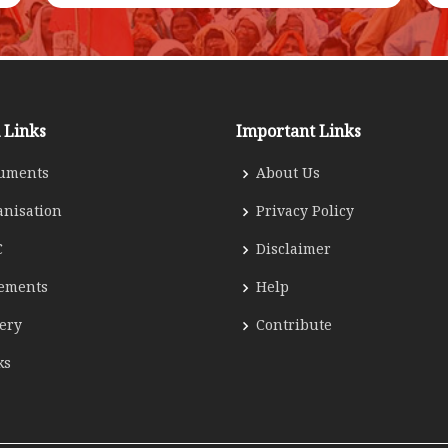
 Links
Important Links
uments
About Us
anisation
Privacy Policy
C
Disclaimer
tements
Help
lery
Contribute
ks