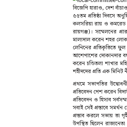
বিজেপি হারাও, দেশ বাঁচ
৫৫তম প্রতিষ্ঠা দিবসে অন
কলসরিয়া রায় ও কমরেড চিত
রায়গঞ্জ)। সম্মেলনের প্
মাল্যদাল করেন শহর লোকাল
লেনিনের প্রতিকৃতিতে ফুল 
আশেপাশের দোকানদার বন্ধ
করেন চন্ডিতলা শাখার মহিলা
শহীদদের প্রতি এক মিনিট 
প্রথমে সভাপতির উদ্বোধন
প্রতিবেদন পেশ করেন বিদ
প্রতিবেদন ও হিসাব সর্বস
সবাই সেই প্রস্তাবে সমর্
প্রস্তাব করলে সভায় তা গ
উপস্থিত ছিলেন রাজ্যনেত