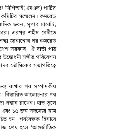
বং সিপিআই(এমএল) পার্টির
াল কমিটির সম্মেলন। কমরেড
াদিক ভবন, সুপার মার্কেট,
সরকার। এরপর শহীদ বেদীতে
শ্রদ্ধা জানানোর পর কমরেড
 গণেশ সরকার। ঐ বার্তা পাঠ
উদ্বোধনী সঙ্গীত পরিবেশন
েড মানব ভৌমিকের সভাপতিত্বে
তব্য রাখার পর সম্পাদকীয়
র। বিস্তারিত আলোচনার পর
প্রস্তাব রাখেন। হাত তুলে
টি এবং ১৫ জন সদস্যের নাম
িত হন। পর্যবেক্ষক হিসাবে
াজ শেষ হলে ‘আন্তর্জাতিক