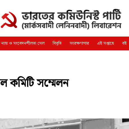
্গ ন্যায় ও সংবেদনশীলতা সেল
বিবৃতি
সংরক্ষণাগার
এই সপ্তাহে
বই
ল কমিটি সম্মেলন