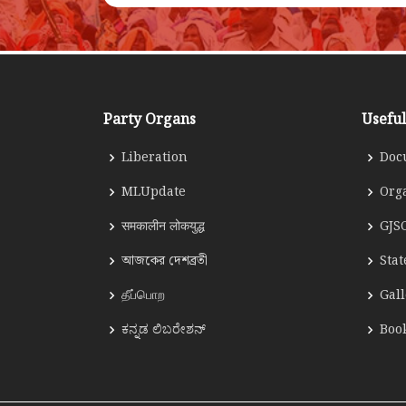
Party Organs
Useful
Liberation
Doc
MLUpdate
Org
समकालीन लोकयुद्ध
GJS
আজকের দেশব্রতী
Sta
தீப்பொற
Gal
ಕನ್ನಡ ಲಿಬರೇಶನ್
Boo