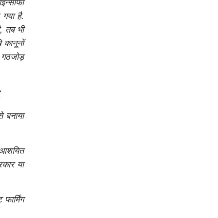
ाइन्साफी
गया है.
ै, तब भी
 कानूनों
ट गठजोड़
े बनाया
ए आशयित
सरकार या
ार्मिंग