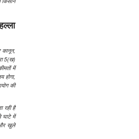
ीन किसान
हल्ला
 कानून,
रा 5(ख)
मतों में
तय होगा,
 आयोग की
ा रही है
ाटे में
और खुले