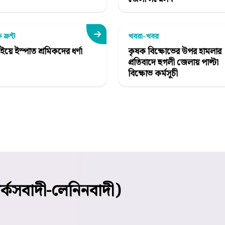
 ফ্রন্ট
খবরা-খবর
ইয়ে ইস্পাত শ্রমিকদের ধর্ণা
কৃষক বিক্ষোভের উপর হামলার
প্রতিবাদে হুগলী জেলায় পাল্টা
বিক্ষোভ কর্মসূচী
ার্কসবাদী-লেনিনবাদী)