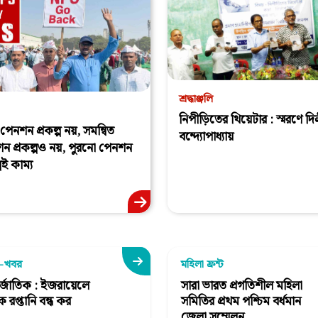
শ্রদ্ধাঞ্জলি
নিপীড়িতের থিয়েটার : স্মরণে দ
পেনশন প্রকল্প নয়, সমন্বিত
বন্দ্যোপাধ্যায়
ন প্রকল্পও নয়, পুরনো পেনশন
্পই কাম্য
া-খবর
মহিলা ফ্রন্ট
র্জাতিক : ইজরায়েলে
সারা ভারত প্রগতিশীল মহিলা
ক রপ্তানি বন্ধ কর
সমিতির প্রথম পশ্চিম বর্ধমান
জেলা সম্মেলন