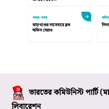
খবরা-খবর
শ্রমিক
ঝাড়খণ্ডের লাতেহারে ব্লক
ভিলা
অফিস ঘেরাও
ভারতের কমিউনিস্ট পার্টি (ম
লিবারেশন