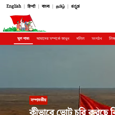
English
|
हिन्दी
|
বাংলা
|
தமிழ்
|
ಕನ್ನಡ
মূল পাতা
আমাদের সম্পর্কে জানুন
দলিল
সংগঠন
লিঙ
সম্পাদকীয়
কীভাবে ভোট চুরি করছে বি