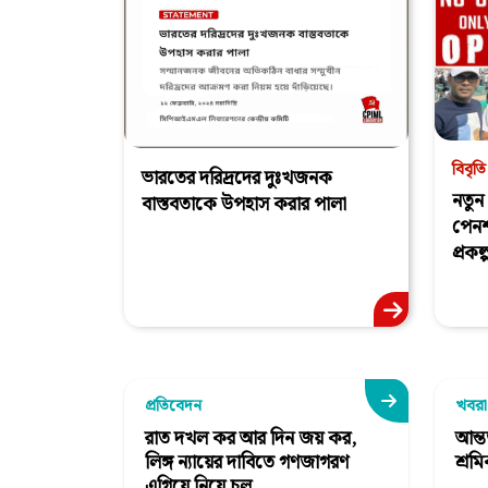
বিবৃতি
ভারতের দরিদ্রদের দুঃখজনক
নতুন 
বাস্তবতাকে উপহাস করার পালা
পেনশ
প্রকল
প্রতিবেদন
খবর
রাত দখল কর আর দিন জয় কর,
আন্ত
লিঙ্গ ন্যায়ের দাবিতে গণজাগরণ
শ্রমি
এগিয়ে নিয়ে চল