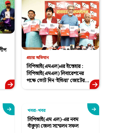
িলীপ
প্রচার অভিযান
সিপিআই(এমএল)এর ইস্তেহার :
সিপিআই(এমএল) লিবারেশনের
পক্ষে ভোট দিন ‘ইন্ডিয়া’ জোটের...
খবরা-খবর
সিপিআই(এম এল)-এর নবম
বাঁকুড়া জেলা সম্মেলন সফল