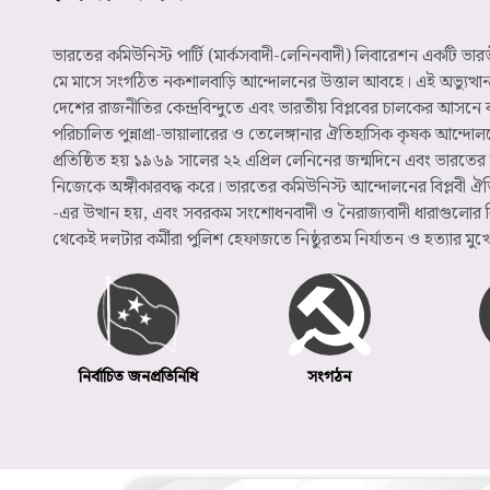
ভারতের কমিউনিস্ট পার্টি (মার্কসবাদী-লেনিনবাদী) লিবারেশন একটি ভ
মে মাসে সংগঠিত নকশালবাড়ি আন্দোলনের উত্তাল আবহে। এই অভ্যুত্থ
দেশের রাজনীতির কেন্দ্রবিন্দুতে এবং ভারতীয় বিপ্লবের চালকের আসনে ব
পরিচালিত পুন্নাপ্রা-ভায়ালারের ও তেলেঙ্গানার ঐতিহাসিক কৃষক আন্দোল
প্রতিষ্ঠিত হয় ১৯৬৯ সালের ২২ এপ্রিল লেনিনের জন্মদিনে এবং ভারতের ব
নিজেকে অঙ্গীকারবদ্ধ করে। ভারতের কমিউনিস্ট আন্দোলনের বিপ্লবী ঐত
-এর উত্থান হয়, এবং সবরকম সংশোধনবাদী ও নৈরাজ্যবাদী ধারাগুলোর ব
থেকেই দলটার কর্মীরা পুলিশ হেফাজতে নিষ্ঠুরতম নির্যাতন ও হত্যার মু
সংগঠন
নির্বাচিত জনপ্রতিনিধি