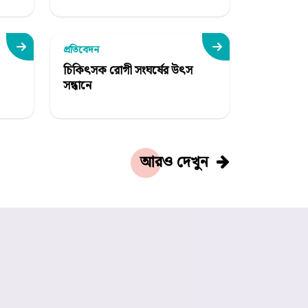
প্রতিবেদন
চিকিৎসক রোগী সংঘর্ষের উৎস
সন্ধানে
আরও দেখুন