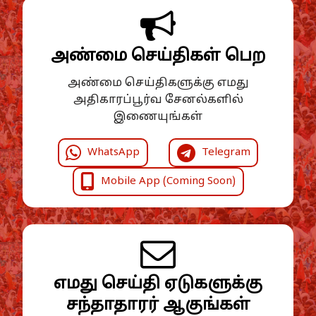
அண்மை செய்திகள் பெற
அண்மை செய்திகளுக்கு எமது
அதிகாரப்பூர்வ சேனல்களில்
இணையுங்கள்
WhatsApp
Telegram
Mobile App (Coming Soon)
எமது செய்தி ஏடுகளுக்கு
சந்தாதாரர் ஆகுங்கள்