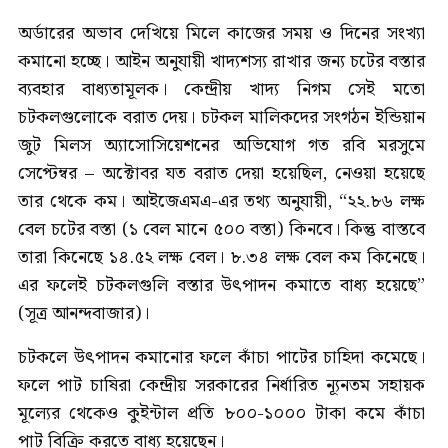
অর্ডারের অভাব দেখিয়ে মিলে কাজের সময় ও দিনের সংখ্যা
কমানো হচ্ছে। আইন অনুযায়ী খাদ্যশস্য রাখার জন্য চটের বস্তার
ব্যবহার বাধ্যতামূলক। কেন্দ্রীয় খাদ্য নিগম সেই মতো
চটকলগুলোকে বরাত দেয়। চটকল মালিকদের সংগঠন ইন্ডিয়ান
জুট মিলস অ্যাসোসিয়েশনের অভিযোগ গত রবি মরসুমে
সেপ্টেম্বর – অক্টোবর যত বরাত দেয়া হয়েছিল, নেওয়া হয়েছে
তার থেকে কম। আইজেএমএ-এর তথ্য অনুযায়ী, “২২.৮৬ লক্ষ
বেল চটের বস্তা (১ বেল মানে ৫০০ বস্তা) কিনবে। কিন্তু বাস্তবে
তারা কিনেছে ১৪.৫২ লক্ষ বেল। ৮.৩৪ লক্ষ বেল কম কিনেছে।
এর ফলেই চটকলগুলি বস্তার উৎপাদন কমাতে বাধ্য হয়েছে”
(সূত্র আনন্দবাজার)।
চটকলে উৎপাদন কমানোর ফলে কাঁচা পাটের চাহিদা কমেছে।
ফলে পাট চাষিরা কেন্দ্রীয় সরকারের নির্ধারিত ন্যূনতম সহায়ক
মূল্যের থেকেও কুইন্টাল প্রতি ৮০০-১০০০ টাকা কমে কাঁচা
পাট বিক্রি করতে বাধ্য হয়েছেন।