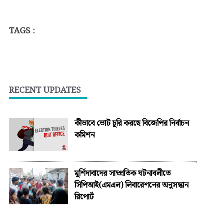
TAGS :
RECENT UPDATES
কীভাবে ভোট চুরি করছে বিজেপির নির্বাচন
কমিশন
মুর্শিদাবাদের সাম্প্রতিক ঘটনাবলীতে
সিপিআই(এমএল) লিবারেশনের অনুসন্ধান
রিপোর্ট