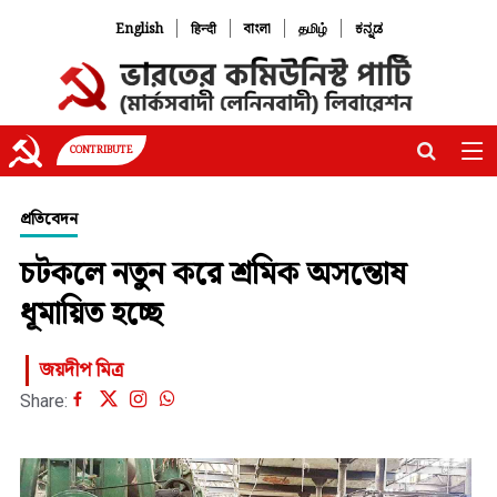
|
|
|
|
English
हिन्दी
বাংলা
தமிழ்
ಕನ್ನಡ
CONTRIBUTE
প্রতিবেদন
চটকলে নতুন করে শ্রমিক অসন্তোষ
ধূমায়িত হচ্ছে
জয়দীপ মিত্র
Share: