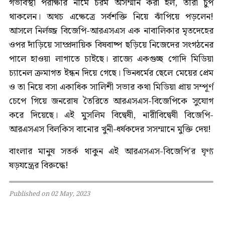
গর্ভাবস্থা পরীক্ষার নামে চরম অসম্মান করা হল, তারা চুপ
থাকলেন। অথচ এক্ষেত্রে সর্বশক্তি নিয়ে ঝাঁপিয়ে পড়লেন!
আসলে নির্লজ্জ বিজেপি-আরএসএস এক নাবালিকার মৃতদেহের
ওপর দাঁড়িয়ে সাম্প্রদায়িক বিষবাষ্প ছড়িয়ে নিজেদের সংগঠনের
পালে হাওয়া লাগাতে চাইছে। রাজ্যে একগুচ্ছ গোদি মিডিয়া
চ্যানেল ক্রমাগত ইন্ধন দিয়ে গেছে। ভিনধর্মের ছেলে মেয়ের প্রেম
ও তা নিয়ে বসা একাধিক সালিশী সভার কথা মিডিয়া প্রায় সম্পূর্ণ
চেপে গিয়ে জনরোষ তৈরিতে আরএসএস-বিজেপিকে সুযোগ
করে দিয়েছে। এই মুসলিম বিদ্বেষী, নারীবিদ্বেষী বিজেপি-
আরএসএস বিলকিস বানোর খুনী-ধর্ষকদের সসম্মানে মুক্তি দেয়!
বাংলার মানুষ সতর্ক থাকুন এই আরএসএস-বিজেপি'র ঘৃণ্য
ষড়যন্ত্রের বিরুদ্ধে!
Published on 02 May, 2023