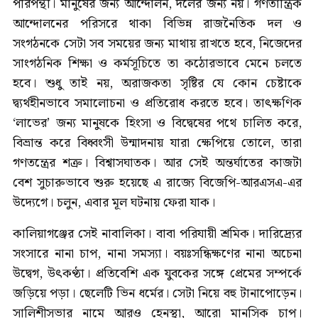
পরিপন্থী। মানুষের জন্য আন্দোলন, দলের জন্য নয়। গণতান্ত্রিক
আন্দোলনের পরিসরে থাকা বিভিন্ন রাজনৈতিক দল ও
সংগঠনকে সেটা সব সময়ের জন্য মাথায় রাখতে হবে, নিজেদের
সাংগঠনিক শিক্ষা ও কর্মসূচিতে তা কঠোরভাবে মেনে চলতে
হবে। শুধু তাই নয়, অরাজকতা সৃষ্টির যে কোন চেষ্টাকে
দ্ব্যর্থহীনভাবে সমালোচনা ও প্রতিরোধ করতে হবে। তাৎক্ষণিক
‘লাভের’ জন্য মানুষকে হিংসা ও বিদ্বেষের পথে চালিত করে,
বিভ্রান্ত করে বিধ্বংসী উন্মাদনায় যারা ক্ষেপিয়ে তোলে, তারা
গণতন্ত্রের শত্রু। বিশ্বাসঘাতক। আর সেই অন্তর্ঘাতের কাজটা
বেশ সুচারুভাবে শুরু হয়েছে এ রাজ্যে বিজেপি-আরএসএ-এর
উদ্যেগে। চলুন, এবার মূল ঘটনায় ফেরা যাক।
কালিয়াগঞ্জের সেই নাবালিকা। বাবা পরিযায়ী শ্রমিক। দারিদ্র্যের
সংসারে নানা চাপ, নানা সমস্যা। বয়ঃসন্ধিক্ষণের নানা অচেনা
উদ্বেগ, উৎকণ্ঠা। প্রতিবেশি এক যুবকের সঙ্গে প্রেমের সম্পর্কে
জড়িয়ে পড়া। ছেলেটি ভিন ধর্মের। সেটা নিয়ে বহু টানাপোড়েন।
সালিশীসভার নামে আরও হেনস্থা, আরো মানসিক চাপ।