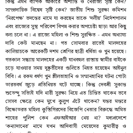
কিন্তু এমন ব্যাপক আকারে অশান্তি ও নৈরাজ্য সৃষ্টি কেন?
সাম্প্রদায়িক বিদ্বেষ সৃষ্টি কেন? জাতীয় শিশু সুরক্ষা কমিশন
‘নিরপেক্ষ’ তদন্তের নামে যা করছেন তাকে ‘দলীয়’ নির্দেশপালন
এবং রাজ্যের সুস্থ পরিবেশ বিপন্ন করার অপচেষ্টা ছাড়া আর কিছু
বলা চলে না। এ রাজ্যে মহিলা ও শিশু সুরক্ষিত - এমন অন্যায্য
দাবি কেউ মানছেন না। গত সোমবার রাতেই মালদহের
কালিয়াচকে আরেকটি দশম শ্রেণির ছাত্রী ধর্ষিতা ও খুন হয়েছে।
গতকাল সন্ধ্যায় মালদহের একটি যানবহুল রাস্তায় স্বামীর বাইকে
চড়ে যাওয়ার সময় দুষ্কৃতীদের গুলিতে নিহত হয়েছেন আইনুল
বিবি। এ রকম ধর্ষণ খুন শ্লীলতাহানি ও সম্মানহানির ঘটনা গোটা
ভারতবর্ষ জুড়ে প্রতিনিয়ত ঘটে যাচ্ছে। কিন্তু দেবশ্রী সুকান্ত
শুভেন্দু সত্যিই যদি নারী সুরক্ষা নিয়ে এত চিন্তিত থাকেন তবে
সেসব ক্ষেত্রে কেন মুখে কুলুপ এঁটে থাকেন? যন্তর মন্তরে
বিক্ষোভরত মহিলা কুস্তিগিরদের বিজেপি নেতার বিরুদ্ধে অমিত
শাহের পুলিশ কেন এফআইআর নেয় না? মধ্যপ্রদেশে
‘কন্যাদানের’ নামে যখন আদিবাসী মেয়েদের কুমারীত্ব ও