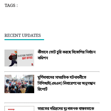
TAGS :
RECENT UPDATES
কীভাবে ভোট চুরি করছে বিজেপির নির্বাচন
কমিশন
মুর্শিদাবাদের সাম্প্রতিক ঘটনাবলীতে
সিপিআই(এমএল) লিবারেশনের অনুসন্ধান
রিপোর্ট
ভারতের দরিদ্রদের দুঃখজনক বাস্তবতাকে