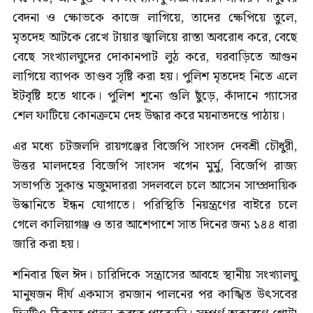
বেদনা ও ক্ষোভকে কাজে লাগিয়ে, তাদের ক্ষেপিয়ে তুলে,
মৃতদেহ আটকে রেখে টায়ার জ্বালিয়ে রাস্তা অবরোধ করে, বেছে
বেছে সংখ্যালঘুদের দোকানপাট লুঠ করে, ঘরবাড়িতে আগুন
লাগিয়ে ব্যাপক তাণ্ডব সৃষ্টি করা হয়। পুলিশ মৃতদেহ নিতে এলে
ইটবৃষ্টি হতে থাকে। পুলিশ শূন্যে গুলি ছুঁড়ে, কাঁদানে গ্যাসের
শেল ফাটিয়ে কোনক্রমে দেহ উদ্ধার করে ময়নাতদন্তে পাঠায়।
এর মধ্যে চটজলদি রায়গঞ্জের বিজেপি সাংসদ দেবশ্রী চৌধুরী,
উত্তর মালদহের বিজেপি সাংসদ খগেন মুর্মু, বিজেপি রাজ্য
সভাপতি সুকান্ত মজুমদাররা সদলবলে চলে আসেন সাম্প্রদায়িক
উস্কানিতে ইন্ধন যোগাতে। পরিস্থিতি নিয়ন্ত্রণের বাইরে চলে
গেলে কালিয়াগঞ্জ ও তার আশেপাশে সাত দিনের জন্য ১৪৪ ধারা
জারি করা হয়।
শনিবার ছিল ঈদ। চারিদিকে সন্ত্রাসের আবহে স্থানীয় সংখ্যালঘু
মানুষজন দীর্ঘ একমাস রমজান পালনের পর কাঙ্খিত উৎসবের