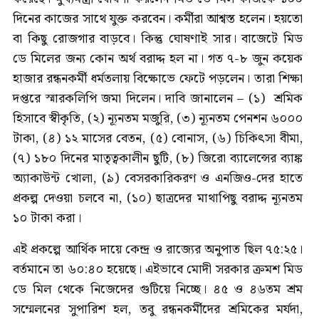
দিনের কাজের সাথে যুক্ত করবেন। কর্মীরা আশ্বস্ত হলেন। হয়তো
বা কিছু রোজগার বাড়বে। কিন্তু ঘোষণাই সার। বাজেটে মিড
ডে মিলের জন্য কোন অর্থ বরাদ্দ হল না। গত ৭-৮ জুন কয়েক
হাজার রন্ধনকর্মী ধর্মতলায় বিক্ষোভে ফেটে পড়লেন। তারা শিক্ষা
দপ্তরে স্মারকলিপি জমা দিলেন। দাবি জানালেন – (১) শ্রমিক
হিসাবে স্বীকৃতি, (২) ন্যূনতম মজুরি, (৩) ন্যূনতম পেনশন ৬০০০
টাকা, (৪) ১২ মাসের বেতন, (৫) বোনাস, (৬) চিকিৎসা বীমা,
(৭) ১৮০ দিনের মাতৃত্বকালীন ছুটি, (৮) জিরো ব্যালেন্সের ব্যাঙ্ক
অ্যাকাউন্ট খোলা, (৯) বেসরকারিকরণ ও এনজিও-দের হাতে
প্রকল্প দেওয়া চলবে না, (১০) ছাত্রদের মাথাপিছু বরাদ্দ ন্যূনতম
১০ টাকা করা।
এই প্রকল্পে আর্থিক দায়ে কেন্দ্র ও রাজ্যের অনুপাত ছিল ৭৫:২৫।
বর্তমানে তা ৬০:৪০ হয়েছে। এইভাবে মোদী সরকার ক্রমশ মিড
ডে মিল থেকে নিজেদের গুটিয়ে নিচ্ছে। ৪৫ ও ৪৬তম শ্রম
সম্মেলনের সুপারিশ হল, তবু রন্ধনকর্মীদের শ্রমিকের মর্যদা,