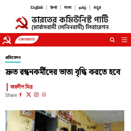
|
|
|
|
English
हिन्दी
বাংলা
தமிழ்
ಕನ್ನಡ
CONTRIBUTE
প্রতিবেদন
দ্রুত রন্ধনকর্মীদের ভাতা বৃদ্ধি করতে হবে
জয়দীপ মিত্র
Share: