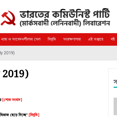
্গ ন্যায় ও সংবেদনশীলতা সেল
বিবৃতি
সংরক্ষণাগার
এই সপ্তাহে
বই
uly 2019)
y 2019)
স
্ত
[শোক সংবাদ]
কৃষিকাজ ছেড়ে দিচ্ছে”
[বিবৃতি]