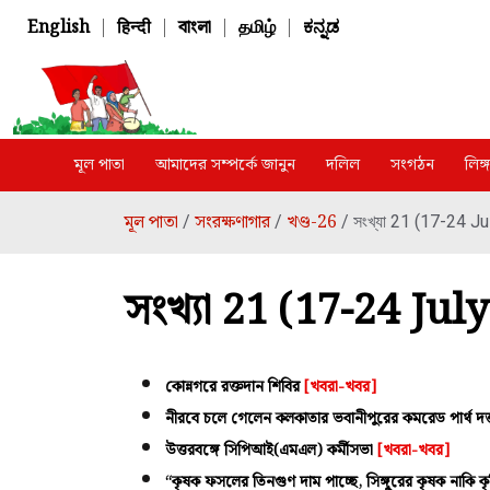
English
|
हिन्दी
|
বাংলা
|
தமிழ்
|
ಕನ್ನಡ
মূল পাতা
আমাদের সম্পর্কে জানুন
দলিল
সংগঠন
লিঙ
মূল পাতা
সংরক্ষণাগার
খণ্ড-26
/
/
/ সংখ্যা 21 (17-24 J
সংখ্যা 21 (17-24 Jul
কোন্নগরে রক্তদান শিবির
[খবরা-খবর]
নীরবে চলে গেলেন কলকাতার ভবানীপুরের কমরেড পার্থ দত
উত্তরবঙ্গে সিপিআই(এমএল) কর্মীসভা
[খবরা-খবর]
“কৃষক ফসলের তিনগুণ দাম পাচ্ছে, সিঙ্গুরের কৃষক নাকি 