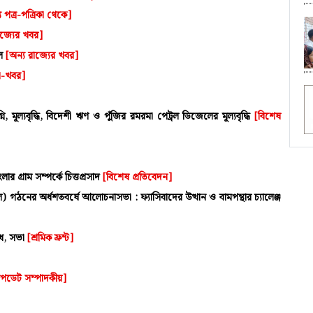
য পত্র-পত্রিকা থেকে]
াজ্যের খবর]
াল
[অন্য রাজ্যের খবর]
া-খবর]
ি, মূল্যবৃদ্ধি, বিদেশী ঋণ ও পুঁজির রমরমা পেট্রল ডিজেলের মূল্যবৃদ্ধি
[বিশেষ
র গ্রাম সম্পর্কে চিত্তপ্রসাদ
[বিশেষ প্রতিবেদন]
ঠনের অর্ধশতবর্ষে আলোচনাসভা : ফ্যাসিবাদের উত্থান ও বামপন্থার চ্যালেঞ্জ
োধ, সভা
[শ্রমিক ফ্রন্ট]
ডেট সম্পাদকীয়]