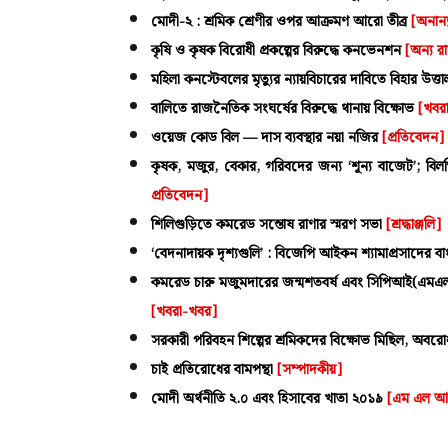
মোদী-২ : শ্রমিক শ্রেণীর ওপর আক্রমণ আরো তীব্র
[অনান্
কৃষি ও কৃষক বিরোধী প্রকল্পের বিরুদ্ধে কনভেনশন
[অন্য র
মহিলা কনস্টেবলের মৃত্যুর ন্যায়বিচারের দাবিতে বিহার উত্ত
বালিতে রাজনৈতিক সংঘর্ষের বিরুদ্ধে থানায় বিক্ষোভ
[খবর
ওয়েজ কোড বিল — দাস ব্যবস্থার নয়া নজির
[প্রতিবেদন]
কৃষক, মজুর, বেকার, গরিবদের জন্য ‘শূন্য বাজেট’; বিলগ্ন
প্রতিবেদন]
শিলিগুড়িতে কমরেড সন্তোষ রাণার স্মরণ সভা
[শ্রদ্ধাঞ্জলি]
‘বেদনাদায়ক দৃশ্যগুলি’ : বিজেপি আইকন শ্যামাপ্রসাদের বাংলা
কমরেড চারু মজুমদারের জন্মশতবর্ষ এবং সিপিআই(এমএল) গ
[খবরা-খবর]
সরকারী পরিবহন শিল্পের শ্রমিকদের বিক্ষোভ মিছিল, অবর
চাই প্রতিরোধের বামপন্থা
[সম্পাদকীয়]
মোদী অর্থনীতি ২.০ এবং হিসাবের খাতা ২০১৯
[এম এল আপ