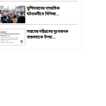
মুর্শিদাবাদের সাম্প্রতিক
ঘটনাবলীতে সিপিআ...
ভারতের দরিদ্রদের দুঃখজনক
বাস্তবতাকে উপহা...