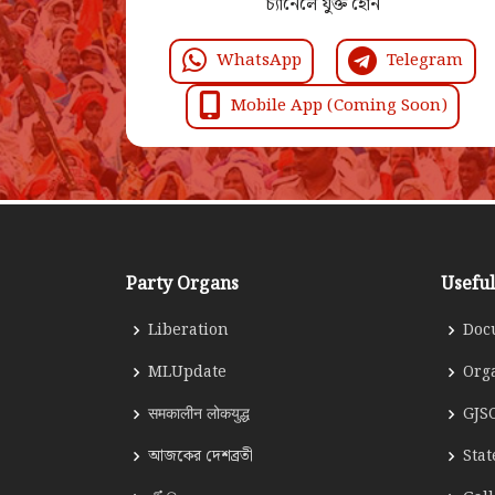
চ্যানেলে যুক্ত হোন
WhatsApp
Telegram
Mobile App (Coming Soon)
Party Organs
Useful
Liberation
Doc
MLUpdate
Org
समकालीन लोकयुद्ध
GJS
আজকের দেশব্রতী
Sta