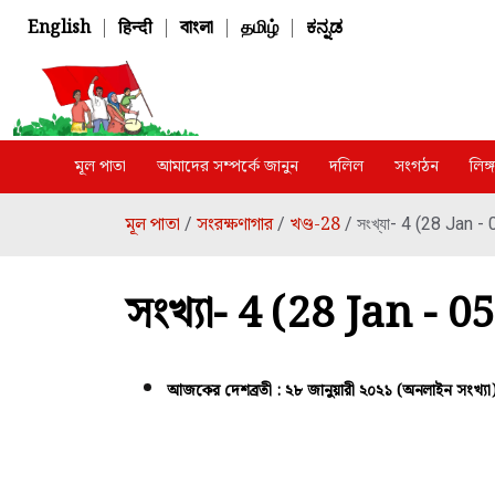
English
|
हिन्दी
|
বাংলা
|
தமிழ்
|
ಕನ್ನಡ
মূল পাতা
আমাদের সম্পর্কে জানুন
দলিল
সংগঠন
লিঙ
মূল পাতা
সংরক্ষণাগার
খণ্ড-28
/
/
/ সংখ্যা- 4 (28 Jan 
সংখ্যা- 4 (28 Jan - 
আজকের দেশব্রতী : ২৮ জানুয়ারী ২০২১ (অনলাইন সংখ্যা