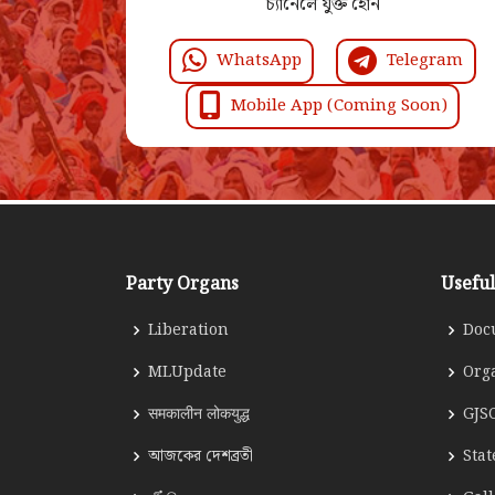
চ্যানেলে যুক্ত হোন
WhatsApp
Telegram
Mobile App (Coming Soon)
Party Organs
Useful
Liberation
Doc
MLUpdate
Org
समकालीन लोकयुद्ध
GJS
আজকের দেশব্রতী
Sta