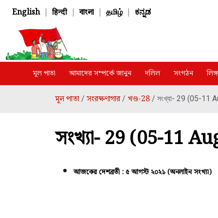
English
|
हिन्दी
|
বাংলা
|
தமிழ்
|
ಕನ್ನಡ
মূল পাতা
আমাদের সম্পর্কে জানুন
দলিল
সংগঠন
লিঙ
মূল পাতা
সংরক্ষণাগার
খণ্ড-28
/
/
/ সংখ্যা- 29 (05-11 
সংখ্যা- 29 (05-11 A
আজকের দেশব্রতী : ৫ আগস্ট ২০২১ (অনলাইন সংখ্যা)