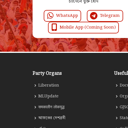
চ্যানেলে যুক্ত হোন
WhatsApp
Telegram
Mobile App (Coming Soon)
Party Organs
Useful
Liberation
Doc
MLUpdate
Org
समकालीन लोकयुद्ध
GJS
আজকের দেশব্রতী
Sta