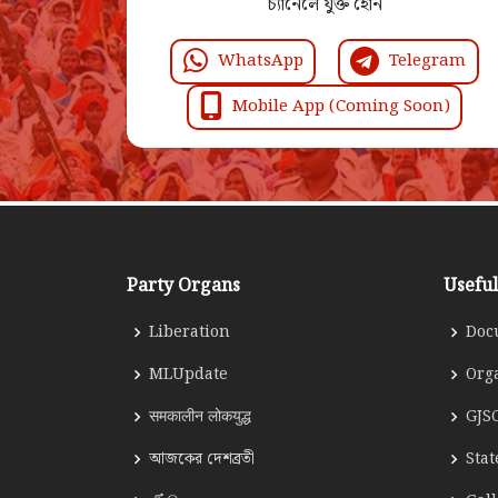
চ্যানেলে যুক্ত হোন
WhatsApp
Telegram
Mobile App (Coming Soon)
Party Organs
Useful
Liberation
Doc
MLUpdate
Org
समकालीन लोकयुद्ध
GJS
আজকের দেশব্রতী
Sta