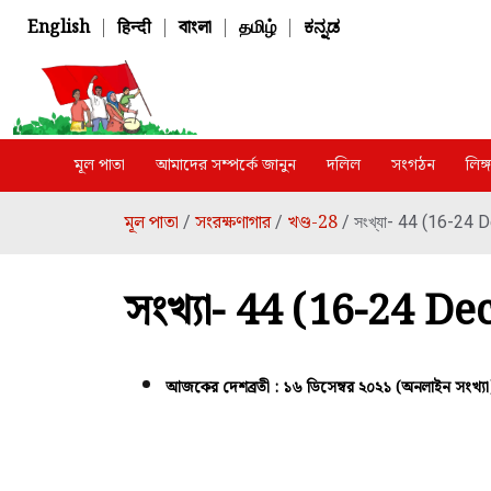
English
|
हिन्दी
|
বাংলা
|
தமிழ்
|
ಕನ್ನಡ
মূল পাতা
আমাদের সম্পর্কে জানুন
দলিল
সংগঠন
লিঙ
মূল পাতা
সংরক্ষণাগার
খণ্ড-28
/
/
/ সংখ্যা- 44 (16-24
সংখ্যা- 44 (16-24 
আজকের দেশব্রতী : ১৬ ডিসেম্বর ২০২১ (অনলাইন সংখ্যা