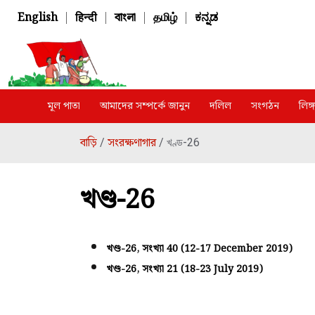
English
|
हिन्दी
|
বাংলা
|
தமிழ்
|
ಕನ್ನಡ
মূল পাতা
আমাদের সম্পর্কে জানুন
দলিল
সংগঠন
লিঙ
বাড়ি
সংরক্ষণাগার
/
/ খণ্ড-26
খণ্ড-26
খণ্ড-26, সংখ্যা 40 (12-17 December 2019)
খণ্ড-26, সংখ্যা 21 (18-23 July 2019)