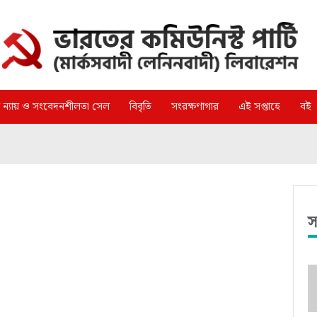
্গ ন্যায় ও সংবেদনশীলতা সেল
বিবৃতি
সংরক্ষণাগার
এই সপ্তাহে
বই
স