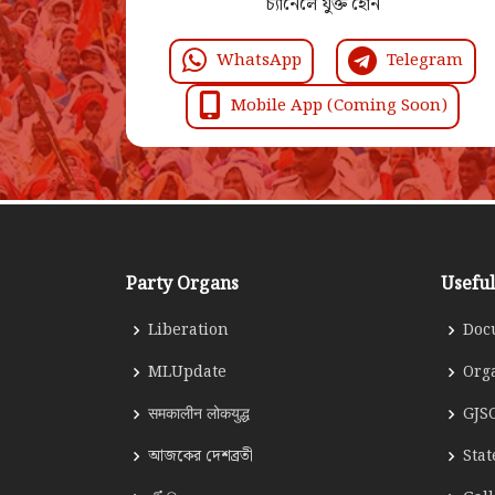
চ্যানেলে যুক্ত হোন
WhatsApp
Telegram
Mobile App (Coming Soon)
Party Organs
Useful
Liberation
Doc
MLUpdate
Org
समकालीन लोकयुद्ध
GJS
আজকের দেশব্রতী
Sta