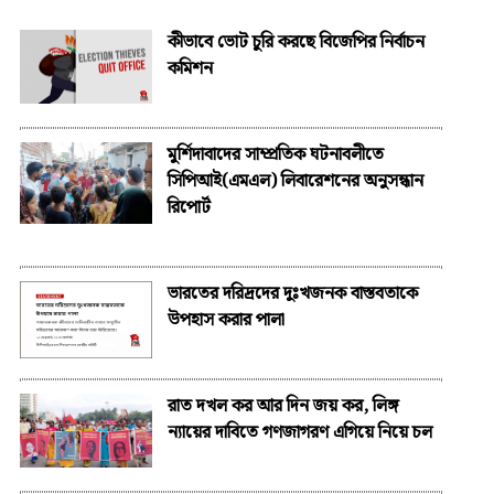
কীভাবে ভোট চুরি করছে বিজেপির নির্বাচন
কমিশন
মুর্শিদাবাদের সাম্প্রতিক ঘটনাবলীতে
সিপিআই(এমএল) লিবারেশনের অনুসন্ধান
রিপোর্ট
ভারতের দরিদ্রদের দুঃখজনক বাস্তবতাকে
উপহাস করার পালা
রাত দখল কর আর দিন জয় কর, লিঙ্গ
ন্যায়ের দাবিতে গণজাগরণ এগিয়ে নিয়ে চল