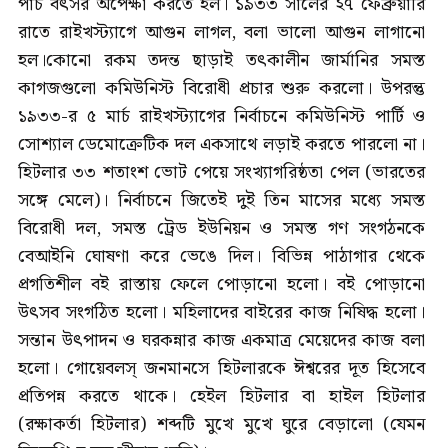
পাঁচ বৎসর অপেক্ষা করতে হল। ১৯৩৩ সালের ২৭ ফেব্রুয়ারি
রাতে রাইখস্ট্যাগে আগুন লাগল, বলা ভালো আগুন লাগানো
হল।কোনো রকম তদন্ত ছাড়াই তৎকালীন জার্মানির সমস্ত
কাগজগুলো কমিউনিস্ট বিরোধী প্রচার শুরু করলো। উপরন্তু
১৯৩৩-র ৫ মার্চ রাইখস্ট্যাগের নির্বাচনে কমিউনিস্ট পার্টি ও
সোশ্যাল ডেমোক্রেটিক দল একসাথে লড়াই করতে পারলো না।
হিটলার ৩৩ শতাংশ ভোট পেয়ে সংখ্যাগরিষ্ঠতা পেল (ভারতের
সঙ্গে মেলে)। নির্বাচনে জিতেই দুই তিন মাসের মধ্যে সমস্ত
বিরোধী দল, সমস্ত ট্রেড ইউনিয়ন ও সমস্ত গণ সংগঠনকে
বেআইনি ঘোষণা করে ভেঙে দিল। বিভিন্ন পাঠাগার থেকে
প্রগতিশীল ব‌ই রাস্তায় ফেলে পোড়ানো হলো। ব‌ই পোড়ানো
উৎসব সংগঠিত হলো। মহিলাদের বাইরের কাজ নিষিদ্ধ হলো।
সন্তান উৎপাদন ও ঘরকন্নার কাজ একমাত্র মেয়েদের কাজ বলা
হলো। গোয়েবলস্ জনমানসে হিটলারকে ঈশ্বরের দূত হিসেবে
প্রতিপন্ন করতে থাকে। হেইল হিটলার বা হাইল হিটলার
(রক্ষাকর্তা হিটলার) শব্দটি মুখে মুখে ঘুরে বেড়ালো (যেমন