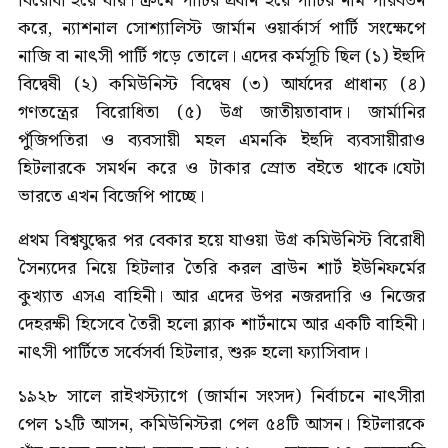
বিরোধী হয়ে যায়। ক্রমে পার্টির প্রধান হয়ে পার্টির নাম পরিবর্তন
করে, ন্যাশনাল সোশ্যালিস্ট জার্মান ওয়ার্কার্স পার্টি সংক্ষেপে
নাজি বা নাৎসী পার্টি গড়ে তোলে। এদের কর্মসূচি ছিল (১) ইহুদি
বিদ্বেষী (২) কমিউনিস্ট বিদ্বেষ (৩) আর্যদের প্রাধান্য (৪)
গণতন্ত্রের বিরোধিতা (৫) উগ্র জাতীয়তাবাদ। জার্মানির
পুঁজিপতিরা ও ব্যবসায়ী মহল এমনকি ইহুদি ব্যবসায়ীরাও
হিটলারকে সমর্থন করে ও টাকার স্রোত ব‌ইতে থাকে।যেটা
ভারতে এখন বিজেপি পাচ্ছে।
প্রথম বিশ্বযুদ্ধের পর বেকার হয়ে যাওয়া উগ্র কমিউনিস্ট বিরোধী
সৈন্যদের নিয়ে হিটলার তৈরি করল ব্রাউন শার্ট ইউনিফর্মের
কুখ্যাত এসএ বাহিনী। আর এদের উপর নজরদারি ও নিজের
দেহরক্ষী হিসেবে তৈরী হলো ব্ল্যাক শার্টনামে আর একটি বাহিনী।
নাৎসী পার্টিতে সর্বেসর্বা হিটলার, শুরু হলো ফ্যাসিবাদ।
১৯২৮ সালে রাইখস্ট্যাগে (জার্মান সংসদ) নির্বাচনে নাৎসীরা
পেল ১২টি আসন, কমিউনিস্টরা পেল ৫৪টি আসন। হিটলারকে