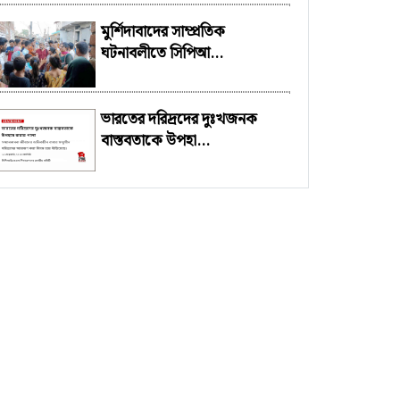
মুর্শিদাবাদের সাম্প্রতিক
ঘটনাবলীতে সিপিআ...
ভারতের দরিদ্রদের দুঃখজনক
বাস্তবতাকে উপহা...