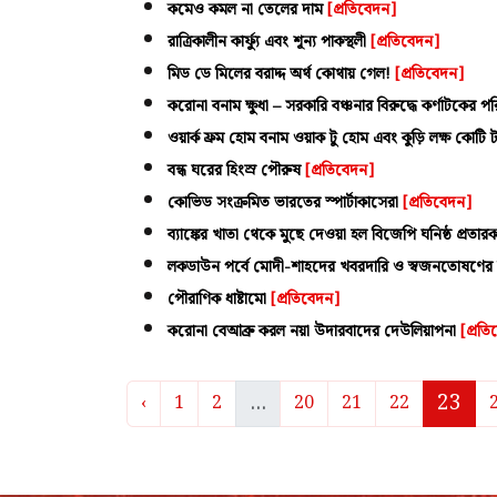
কমেও কমল না তেলের দাম
[প্রতিবেদন]
রাত্রিকালীন কার্ফ্যু এবং শূন্য পাকস্থলী
[প্রতিবেদন]
মিড ডে মিলের বরাদ্দ অর্থ কোথায় গেল!
[প্রতিবেদন]
করোনা বনাম ক্ষুধা – সরকারি বঞ্চনার বিরুদ্ধে কর্ণাটকের 
ওয়ার্ক ফ্রম হোম বনাম ওয়াক টু হোম এবং কুড়ি লক্ষ কোটি 
বন্ধ ঘরের হিংস্র পৌরুষ
[প্রতিবেদন]
কোভিড সংক্রমিত ভারতের স্পার্টাকাসেরা
[প্রতিবেদন]
ব্যাঙ্কের খাতা থেকে মুছে দেওয়া হল বিজেপি ঘনিষ্ঠ প্
লকডাউন পর্বে মোদী-শাহদের খবরদারি ও স্বজনতোষণের
পৌরাণিক ধাষ্টামো
[প্রতিবেদন]
করোনা বেআব্রু করল নয়া উদারবাদের দেউলিয়াপনা
[প্রত
...
23
‹
1
2
20
21
22