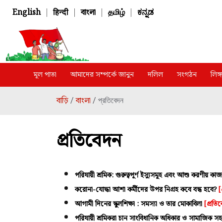
English
|
हिन्दी
|
বাংলা
|
தமிழ்
|
ಕನ್ನಡ
মূল পাতা
আমাদের সম্পর্কে জানুন
দলিল
সংগঠন
লিঙ
বাড়ি
বাংলা
/
/ প্রতিবেদন
প্রতিবেদন
পরিযায়ী শ্রমিক: গুরুত্বপূর্ণ ইস্যুসমূহ এবং আশু করণীয় কা
করোনা-যোদ্ধা আশা কর্মীদের উপর নিগ্রহ কবে বন্ধ হবে?
[
আগামী দিনের স্কুলশিক্ষা : সমস্যা ও তার মোকাবিলা
[প্রতি
পরিযায়ী শ্রমিকরা চান সাংবিধানিক অধিকার ও সামাজিক সহ