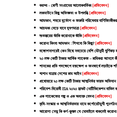
করন্দা - শ্রেণী সংগ্রামের আলোকবর্তিকা
[প্রতিবেদন]
লকডাউনে কিছু অভিজ্ঞতা ও উপলব্ধি
[প্রতিবেদন]
আমফান, শহুরে দুর্ভোগ ও জরুরি পরিষেবার বাণিজ্যিকীক
আচমকা বেড়ে যাবে দূষণমাত্রা
[প্রতিবেদন]
শুভঙ্করের ফাঁকি করোনাকে ঝাঁকি
[প্রতিবেদন]
করোনা কিংবা আমফান : শিখবো কি কিছু?
[প্রতিবেদন]
বঙ্গোপসাগরেই কেন বিশ্বে সবচেয়ে বেশি মৌসুমী ঘূর্ণিঝড় 
২০ লক্ষ কোটি টাকার আর্থিক প্যাকেজ – শ্রমিকরা আসলে
শাসকের প্রতি পদক্ষেপে হস্তক্ষেপ ও জনস্বার্থে লড়াইকে শ
শ্মশান যাত্রায় দেশের শ্রম আইন
[প্রতিবেদন]
প্রশ্নোত্তরে ২০ লক্ষ কোটি টাকার আত্মনির্ভর ভারত অভিযা
পরিবেশ-বিরোধী EIA ২০২০ ড্রাফট নোটিফিকেশন বাতিল
এক প্যাকেজের গল্প ও এক অব্যক্ত বেদনা
[প্রতিবেদন]
কৃষি-সংস্কার ও আত্মনির্ভরতার নামে কর্পোরেটমুখী পুনর্গঠ
আরোগ্য সেতু কি কর্ণ-কুন্তল যে মোবাইলে থাকলেই করোনা