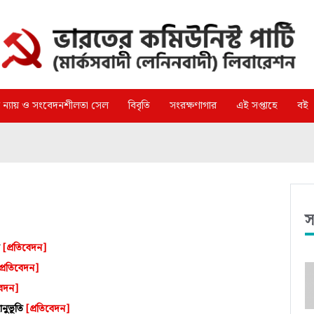
্গ ন্যায় ও সংবেদনশীলতা সেল
বিবৃতি
সংরক্ষণাগার
এই সপ্তাহে
বই
স
জ
[প্রতিবেদন]
প্রতিবেদন]
বেদন]
ানুভূতি
[প্রতিবেদন]