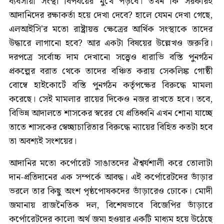
ব্যবসায়ী সংস্থা বিপর্যয়ের মুখে পড়বে। তখন কি সরকারই
আদানিদের রক্ষাকর্তা হয়ে দেখা দেবে? হালে যেমন দেখা গেছে,
এলআইসি’র মতো রাষ্ট্রায়ত্ত ক্ষেত্রের আর্থিক সংস্থাকে তাদের
উদ্ধারে লাগানো হবে? আর একটা বিষয়ের উল্লেখও জরুরি।
দরপত্রে সর্বোচ্চ দাম দেখানো সত্ত্বেও ধারাভি বস্তি পুনর্গঠন
প্রকল্পের বরাত থেকে তাদের বঞ্চিত করায় সেকলিঙ্ক গোষ্ঠী
বোম্বে হাইকোর্টে বস্তি পুনর্গঠন কর্তৃপক্ষের বিরুদ্ধে মামলা
করেছে। সেই মামলার রায়ের দিকেও নজর রাখতে হবে। তবে,
বিভিন্ন আদালতে শাসকের স্বরের যে প্রতিধ্বনি এখন শোনা যাচ্ছে
তাতে শাসকের স্বেচ্ছাচারিতার বিরুদ্ধে ন্যায়ের বিহিত কতটা হবে
তা অবশ্যই সংশয়ের।
আদানির মতো কর্পোরেট সাঙাতদের ঐশ্বর্যশালী করে তোলাটা
দান-প্রতিদানের এক সম্পর্কে আবদ্ধ। এই কর্পোরেটদের ভাঁড়ার
ভরলে তার কিছু অংশ পৃষ্ঠপোষকদের ভাঁড়ারেও ঢোকে। মোদী
জমানায় রাজনৈতিক দল, বিশেষভাবে বিজেপির ভাঁড়ারে
কর্পোরেটদের কালো অর্থ জমা হওয়ার একটি মাধ্যম হয়ে উঠেছে