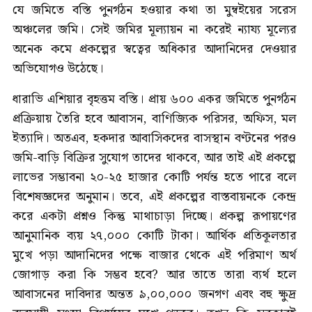
যে জমিতে বস্তি পুনর্গঠন হওয়ার কথা তা মুম্বইয়ের সরেস
অঞ্চলের জমি। সেই জমির মূল্যায়ন না করেই ন্যায্য মূল্যের
অনেক কমে প্রকল্পের স্বত্বের অধিকার আদানিদের দেওয়ার
অভিযোগও উঠেছে।
ধারাভি এশিয়ার বৃহত্তম বস্তি। প্রায় ৬০০ একর জমিতে পুনর্গঠন
প্রক্রিয়ায় তৈরি হবে আবাসন, বাণিজ্যিক পরিসর, অফিস, মল
ইত্যাদি। অতএব, হকদার আবাসিকদের বাসস্থান বণ্টনের পরও
জমি-বাড়ি বিক্রির সুযোগ তাদের থাকবে, আর তাই এই প্রকল্পে
লাভের সম্ভাবনা ২০-২৫ হাজার কোটি পর্যন্ত হতে পারে বলে
বিশেষজ্ঞদের অনুমান। তবে, এই প্রকল্পের বাস্তবায়নকে কেন্দ্র
করে একটা প্রশ্নও কিন্তু মাথাচাড়া দিচ্ছে। প্রকল্প রূপায়ণের
আনুমানিক ব্যয় ২৭,০০০ কোটি টাকা। আর্থিক প্রতিকূলতার
মুখে পড়া আদানিদের পক্ষে বাজার থেকে এই পরিমাণ অর্থ
জোগাড় করা কি সম্ভব হবে? আর তাতে তারা ব্যর্থ হলে
আবাসনের দাবিদার অন্তত ৯,০০,০০০ জনগণ এবং বহু ক্ষুদ্র