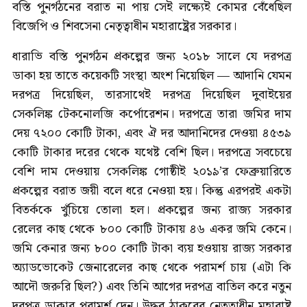
বস্তি পুনর্গঠনের বরাত না পায় সেই লক্ষ্যেই কোমর বেঁধেছিল
বিজেপি ও শিবসেনা নেতৃত্বাধীন মহারাষ্ট্রের সরকার।
ধারাভি বস্তি পুনর্গঠন প্রকল্পের জন্য ২০১৮ সালে যে দরপত্র
ডাকা হয় তাতে কয়েকটি সংস্থা অংশ নিয়েছিল — আদানি যেমন
দরপত্র দিয়েছিল, তারসাথেই দরপত্র দিয়েছিল দুবাইয়ের
সেকলিঙ্ক টেকনোলজি কর্পোরেশন। দরপত্রে তারা জমির দাম
দেয় ৭২০০ কোটি টাকা, এবং ঐ দর আদানিদের দেওয়া ৪৫৩৯
কোটি টাকার দরের থেকে যথেষ্ট বেশি ছিল। দরপত্রে সবচেয়ে
বেশি দাম দেওয়ায় সেকলিঙ্ক গোষ্ঠীই ২০১৯’র ফেব্রুয়ারিতে
প্রকল্পের বরাত জয়ী বলে ধরে নেওয়া হয়। কিন্তু এরপরই একটা
বিতর্ককে খুঁচিয়ে তোলা হল। প্রকল্পের জন্য রাজ্য সরকার
রেলের কাছ থেকে ৮০০ কোটি টাকায় ৪৬ একর জমি কেনে।
জমি কেনার জন্য ৮০০ কোটি টাকা ব্যয় হওয়ায় রাজ্য সরকার
অ্যাডভোকেট জেনারেলের কাছ থেকে পরামর্শ চায় (এটা কি
আদৌ জরুরি ছিল?) এবং তিনি আগের দরপত্র বাতিল করে নতুন
দরপত্র ডাকার পরামর্শ দেন। উদ্ধব ঠাকরের নেতৃত্বাধীন মহারাষ্ট্র