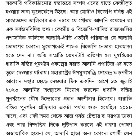
সরকারি পরিকাঠামোর হস্তান্তরে সম্পদ এদের হাতে কেন্দ্রীভূত
হওয়ায় তারা ফুলেফেঁপে উঠছে। আর মোদীও বিজেপি ঘনিষ্ঠ এই
সাঙাতদের তালিকার এক নম্বরে যে গৌতম আদানি রয়েছেন তা
এক সর্বজনবিদিত তথ্য। কেন্দ্রীয় ও বিজেপি-শাসিত রাজ্যগুলির
প্রশাসনিক অলিন্দে আদানি-প্রীতি এতটাই পরিব্যাপ্ত যে আদানি
তোষণের কোনো সুযোগকেই শাসক বিজেপি নেতারা হাতছাড়া
হতে দেন না। অতি সম্প্রতি তেমনটাই প্রতিপন্ন হল মুম্বাইয়ের
ধারাভি বস্তির পুনর্গঠন প্রকল্পের বরাত আদানি প্রপার্টিজ’এর হতে
তুলে দেওয়ার ঘটনায়। মহারাষ্ট্রের উপমুখ্যমন্ত্রি দেবেন্দ্র ফড়ণবীস
আবাসন দপ্তর ছেড়ে দেওয়ার ঠিক একদিন আগে ১৩ জুলাই
২০২৩ আদানির সংস্থাকে নিয়োগ করলেন ধারাভি বস্তির
পুনর্গঠনের যৌথ উদ্যোগের প্রধান অংশীদার হিসেবে। ধারাভি
বস্তির পুনর্গঠন প্রক্রিয়ার একটা পর্যায় শুরু হয়েছিল ২০১৮
সালে, এবং সেই সময় থেকে আজ পর্যন্ত টেন্ডার বা দরপত্র ডাকা
এবং তার নিষ্পত্তির দিকে দৃষ্টিপাত করলে এই ধারণা পোষণ
অস্বাভাবিক হবেনা যে, আদানি ছাড়া অন্য কোনো গোষ্ঠী যেন