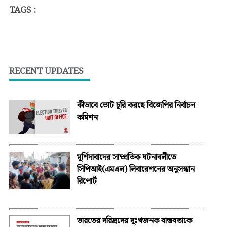
TAGS :
RECENT UPDATES
কীভাবে ভোট চুরি করছে বিজেপির নির্বাচন
কমিশন
মুর্শিদাবাদের সাম্প্রতিক ঘটনাবলীতে
সিপিআই(এমএল) লিবারেশনের অনুসন্ধান
রিপোর্ট
ভারতের দরিদ্রদের দুঃখজনক বাস্তবতাকে