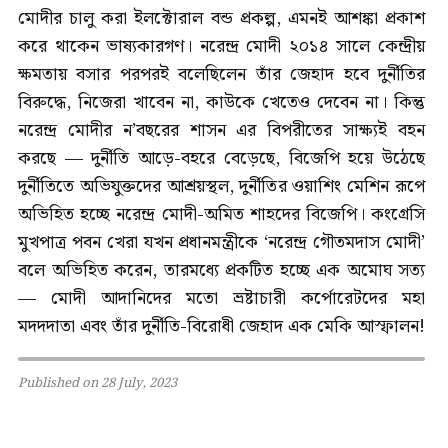
মোদীর চালু করা ইলক্টোরাল বন্ড প্রকল্প, এমনই আশঙ্কা প্রকাশ
করে থাকেন ভাষ্যকারগণ। নরেন্দ্র মোদী ২০১৪ সালে কেন্দ্রীয়
ক্ষমতায় বসার পরপরই বলেছিলেন তাঁর জেহাদ হবে দুর্নীতির
বিরুদ্ধে, নিজেরা খাবেন না, কাউকে খেতেও দেবেন না। কিন্তু
নরেন্দ্র মোদীর ন’বছরের শাসন এর বিপরীতের সাক্ষ্যই বহন
করছে — দুর্নীতি আড়ে-বহরে বেড়েছে, বিজেপি হয়ে উঠেছে
দুর্নীতিতে অভিযুক্তদের আশ্রয়স্থল, দুর্নীতির ওয়াশিং মেশিন রূপে
অভিহিত হচ্ছে নরেন্দ্র মোদী-অমিত শাহদের বিজেপি। কংগ্রেসি
মুখপাত্র পবন খেরা যখন প্রধানমন্ত্রীকে ‘নরেন্দ্র গৌতমদাস মোদী’
বলে অভিহিত করেন, তারমধ্যে প্রকটিত হচ্ছে এক অমোঘ সত্য
— মোদী আদানিদের মতো ভ্রষ্টাচারী কর্পোরেটদের মহা
মদদদাতা এবং তাঁর দুর্নীতি-বিরোধী জেহাদ এক মেকি আস্ফালন!
Published on 28 July, 2023