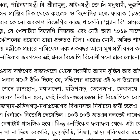
ুধাকর, পরিবহণমন্ত্রী বি শ্রীরামুলু, আইনমন্ত্রী জে সি মধুস্বামী, ক্ষুদ্
। আসন প্রাপ্তির দিক থেকে কংগ্রেস ও বিজেপির মধ্যে ফারাক (১
য় করার কোনো অবকাশ বিজেপির কাছে থাকেনি। ‘প্ল্যান বি’ আসলে 
, যে খেলাটায় বিজেপি সিদ্ধহস্ত এবং যেটা তারা ২০১৯ সাল
 কৌশলের প্রয়োগে তারা প্রস্তুতও ছিল। নরেন্দ্র মোদী, অমিত শ
ীয় মন্ত্রীকে প্রচারে নামিয়েও এবং একবছর আগে মুখ্যমন্ত্রী বদল করে ও
কর্নাটকের জনগণের এই প্রবল বিজেপি-বিরোধী মনোভাবে কোনো
হওয়ায় দক্ষিণের রাজ্যগুলো থেকে সংসদীয় আসন বৃদ্ধির তার অভিপ্
এখন সবার মনেই উঁকি দিচ্ছে যে, দক্ষিণের রাজ্যের এই ফল উত্তরে
ষে রাজস্থান, মধ্যপ্রদেশ, ছত্তিশগড়, তেলেঙ্গানা, মেঘালয়ে 
ারণ নির্বাচন হবে, সেই নির্বাচনগুলোতেও কি বিজেপিকে র
াজস্থান-ছত্তিশগড়-মধ্যপ্রদেশের বিধানসভা নির্বাচনে জয়ী হলে
 নির্বাচনে বিজেপি পেয়েছিল। কেউ কেউ অতএব বলতেই পারেন
না দেখাটাই প্রাসঙ্গিক হবে। কিন্তু কর্নাটকের ফলাফল থেকে এটা 
ে পা না দিয়ে বেকারি, মূল্যস্ফীতি, শিক্ষা, স্বাস্থ্য পরিষেবার মত