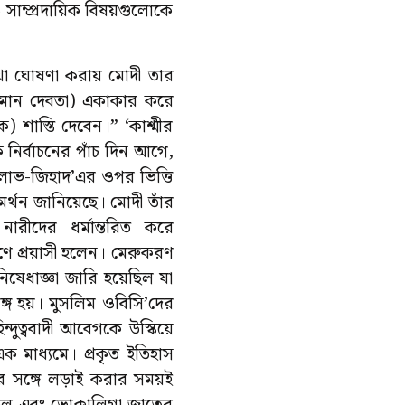
ও সাম্প্রদায়িক বিষয়গুলোকে
কথা ঘোষণা করায় মোদী তার
নুমান দেবতা) একাকার করে
 শাস্তি দেবেন।” ‘কাশ্মীর
 নির্বাচনের পাঁচ দিন আগে,
 লাভ-জিহাদ’এর ওপর ভিত্তি
্থন জানিয়েছে। মোদী তাঁর
নারীদের ধর্মান্তরিত করে
ে প্রয়াসী হলেন। মেরুকরণ
িষেধাজ্ঞা জারি হয়েছিল যা
 অঙ্গ হয়। মুসলিম ওবিসি’দের
ুত্ববাদী আবেগকে উস্কিয়ে
 মাধ্যমে। প্রকৃত ইতিহাস
ের সঙ্গে লড়াই করার সময়ই