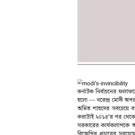
কর্নাটক নির্বাচনের ফলাফল
হলো — নরেন্দ্র মোদী অপরা
অমিত শাহদের সবচেয়ে বড
করাটাই ২০১৪’র পর থেকে ব
সরকারের কার্যকলাপকে আলো
বিজেপির প্রচারের সবচেয