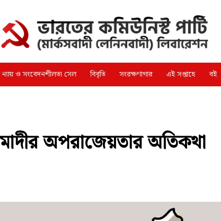
্গ ন্যায় ও সংবেদনশীলতা সেল
বিবৃতি
সংরক্ষণাগার
এই সপ্তাহে
বই
্ণ মোদীর অপরাজেয়তার অতিকথা