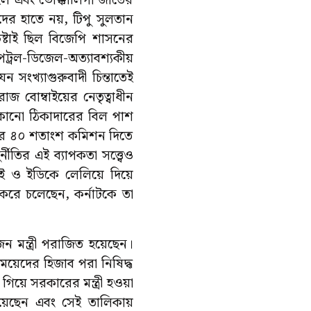
ো হল এবং ভোক্কালিগা জাতের
দের হাতে নয়, টিপু সুলতান
েষ্টাই ছিল বিজেপি শাসনের
েট্রল-ডিজেল-অত্যাবশ্যকীয়
 সংখ্যাগুরুবাদী চিন্তাতেই
াজ বোম্বাইয়ের নেতৃত্বাধীন
োনো ঠিকাদারের বিল পাশ
কাদার ৪০ শতাংশ কমিশন দিতে
নীতির এই ব্যাপকতা সত্ত্বেও
ই ও ইডিকে লেলিয়ে দিয়ে
করে চলেছেন, কর্নাটকে তা
 মন্ত্রী পরাজিত হয়েছেন।
 মেয়েদের হিজাব পরা নিষিদ্ধ
য়ে সরকারের মন্ত্রী হওয়া
েছেন এবং সেই তালিকায়