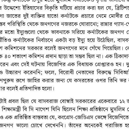
 কিন্তু কর্নাটকে টিপুর মতো মুসলিম সম্রাটকেও ঘৃণায় ভাসান
উদ্দেশ্যে ইতিহাসের বিকৃতি ঘটিয়ে প্রচার করা হল যে, ব্রিটিশ
গা জাতের দুই ব্যক্তির হাতে! কর্নাটকে প্রচারে নেমে মোদীর চ
বাস্তব পরিস্থিতি থেকে জনগণের নজরকে ঘোরানো; রান্নার গ্যাস-প
রির মতো ইস্যুগুলো থেকে ভাবনাকে সরিয়ে কর্নাটকের জনগণ যেন
্নীতিও কর্নাটকের নির্বাচনে একটা বড় ইস্যু হয়ে উঠেছিল, বাসবর
শ কমিশনের সরকার বলেই জনগণের মনে গেঁথে গিয়েছিল। ক
ত্রীকে ৪০ শতাংশ কমিশন প্রদান ছাড়া তা সম্ভব ছিল না। এক ঠি
 করেন এবং সেই ঘটনায় বিজেপির এক বিধায়ক গ্রেপ্তারও হন। দুর্
দও উচ্চারণ করেননি; ফলে, বিরোধী নেতাদের বিরুদ্ধে সিবিআ
প্রাণপুরুষ রূপে জাহির করার জন্য যে কসরতের ওপর তিনি ভর 
 বলেই প্রতিপাদিত হলো।
াই প্রবল ছিল যে বাসবরাজ বোম্বাই সরকারের একেবারে ১২ জন
ক্ষামন্ত্রী বি সি নাগেশ যিনি ছিলেন শিক্ষা প্রতিষ্ঠানে মুসলিম
ক প্রতিষ্ঠিত বাস্তবতা যে, কংগ্রেস-জেডিএস ভেঙ্গে বিজেপিতে গি
র জনগণ ভালো চোখে দেখেননি। তাঁদের অনেকেই পরাজিত হয়