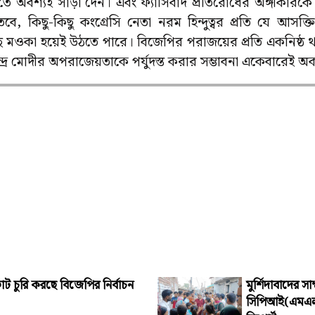
অবশ্যই সাড়া দেন। এবং ফ্যাসিবাদ প্রতিরোধের অঙ্গীকারক
তবে, কিছু-কিছু কংগ্রেসি নেতা নরম হিন্দুত্বর প্রতি যে আসক
 মওকা হয়েই উঠতে পারে। বিজেপির পরাজয়ের প্রতি একনিষ্ঠ
দ্র মোদীর অপরাজেয়তাকে পর্যুদস্ত করার সম্ভাবনা একেবারেই অক
ট চুরি করছে বিজেপির নির্বাচন
মুর্শিদাবাদের স
সিপিআই(এমএল)