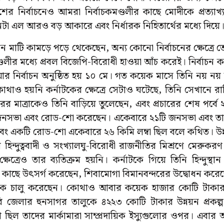
ের নির্বাচনেও আমরা নির্বাচকমণ্ডলীর কাছে মোদীকে প্রত্যাখ
যানটা এল আরও বড় আকারে এবং নির্ধারক নিহিতার্থের মধ্যে দিয়ে
মন মাটি কামড়ে পড়ে থেকেছেন, অন্য কোনো নির্বাচনের ক্ষেত্রে 
্ডলীর মধ্যে প্রবল বিজেপি-বিরোধী হাওয়া আঁচ করেই। নির্বাচন 
আর নির্বাচন অনুষ্ঠিত হয় ১০ মে। গত কয়েক মাসে তিনি নয় নয
থাও হয়নি কর্নাটকের ক্ষেত্রে সেটাও ঘটেছে, তিনি সেখানে 
ারের মাত্রাকেও তিনি বাড়িয়ে তুলেছেন, এবং প্রচারের শেষ পর্ব
নসভা এবং রোড-শো করেছেন। একেবারে ২১টি জনসভা এবং তার 
তি, এবং একটি রোড-শো একেবারে ২৬ কিমি লম্বা ছিল বলে কথিত। উন্
হিন্দুত্ববাদী ও সংখ্যালঘু-বিরোধী রাজনীতির মিশ্রণে মের
ষেত্রেও তার ব্যতিক্রম হয়নি। কর্নাটকে গিয়ে তিনি হিন্দুস্থ
ের কাছে উৎসর্গ করেছেন, শিবামোগা বিমানবন্দরের উদ্বোধন করেছ
প্রকল্পকে চালু করেছেন। কোথাও আবার কয়েক হাজার কোটি টাকার 
ি জেলার হুনসাগর তালুকে ৪২২৩ কোটি টাকার উন্নয়ন প্রকল
 ছিল তাদের মার্কামারা সাম্প্রদায়িক ইস্যুগুলোর ওপর। এবার আ