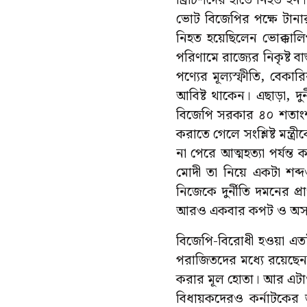
ব্রিটিশদের হাতে নিহত হন।
ভোট বিজেপির পক্ষে টানার 
নিহত হয়েছিলেন ভোক্কালি
পরিণামে রাজ্যের নিকৃষ্ট 
পণ্যের মূল্যস্ফীতি, বেকা
আবিষ্ট থাকেন। এছাড়া, দুর
বিজেপি সরকার ৪০ শতাং
করাতে গেলে সংশ্লিষ্ট মন্
না পেরে আত্মহত্যা পর্যন্ত
মোদী তা নিয়ে একটা শব্
নিজেকে দুর্নীতি দমনের 
আরও একবার কপট ও অসার
বিজেপি-বিরোধী হওয়া এতট
পরাজিতদের মধ্যে রয়েছেন শি
করার মূল হোতা। আর এটাও এ
বিধায়কদেরও কর্নাটকে