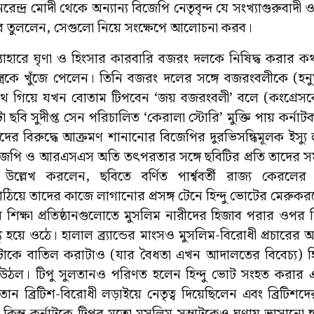
ন্দ্র মোদী থেকে অন্যান্য বিজেপি নেতৃবৃন্দ যে সংখ্যাগুরুবাদী 
রে তুললেন, সেগুলো নিয়ে সংক্ষেপে আলোচনা করব।
 ইস্তাহারে ঘৃণা ও হিংসার কারবারি বজরং দলকে নিষিদ্ধ করার 
ত্রকে খুঁজে পেলেন। তিনি বজরং দলের সঙ্গে বজরংবলীকে (হ
 গিয়ে যখন বোতাম টিপবেন ‘জয় বজরংবলী’ বলে (কংগ্রেসকে)
বি সুদীপ্ত সেন পরিচালিত ‘কেরালা স্টোরি’ মুক্তি পায় কর্নাটক
দের বিরুদ্ধে আক্রমণ শানানোর বিজেপির দুরভিসন্ধিমূলক ইস্যু
জেপি ও আরএসএস অতি তৎপরতার সঙ্গে ছবিটির প্রতি তাদের সমর
 উল্লেখ করলেন, ছবিতে বর্ণিত পার্শ্ববর্তী রাজ্য কেরলের 
ে তাদের কাজে লাগানোর প্রসঙ্গ টেনে হিন্দু ভোটের মেরুকরণ
র শিক্ষা প্রতিষ্ঠানগুলোতে মুসলিম নারীদের হিজাব পরার ওপর ন
্যু হয়ে ওঠে। হালাল ব্র্যান্ডের মাংসও মুসলিম-বিরোধী প্রচারের
কোটাকে বাতিল করাটাও (যার বৈধতা এখন আদালতের বিবেচ্য) হিন্দ
উঠল। টিপু সুলতানও পরিণত হলেন হিন্দু ভোট সংহত করার এক
ান ব্রিটিশ-বিরোধী লড়াইয়ে নেতৃত্ব দিয়েছিলেন এবং ব্রিটিশদ