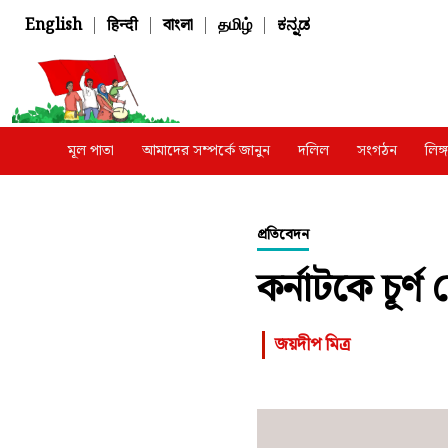
English
|
हिन्दी
|
বাংলা
|
தமிழ்
|
ಕನ್ನಡ
মূল পাতা
আমাদের সম্পর্কে জানুন
দলিল
সংগঠন
লিঙ
প্রতিবেদন
কর্নাটকে চূর
জয়দীপ মিত্র