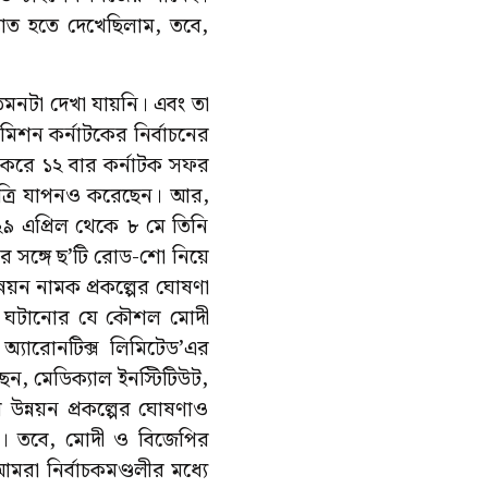
্যাত হতে দেখেছিলাম, তবে,
।
তেমনটা দেখা যায়নি। এবং তা
কমিশন কর্নাটকের নির্বাচনের
় করে ১২ বার কর্নাটক সফর
রাত্রি যাপনও করেছেন। আর,
ে ২৯ এপ্রিল থেকে ৮ মে তিনি
সঙ্গে ছ’টি রোড-শো নিয়ে
নয়ন নামক প্রকল্পের ঘোষণা
ুকরণ ঘটানোর যে কৌশল মোদী
ান অ্যারোনটিক্স লিমিটেড’এর
েন, মেডিক্যাল ইনস্টিটিউট,
উন্নয়ন প্রকল্পের ঘোষণাও
্প। তবে, মোদী ও বিজেপির
মরা নির্বাচকমণ্ডলীর মধ্যে