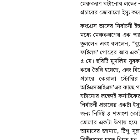
মেরুকরণ ঘটানোর লক্ষ্যে নরে
প্রচারের জোরালো ইস্যু ক
কংগ্রেস তাদের নির্বাচনী
মধ্যে মেরুকরণের এক অস্
তুললেন এবং বললেন, “বুথে
ফাইলস’ গোত্রের আর একটা ছ
৫ মে। ছবিটি মুসলিম যুবক
করে তৈরি হয়েছে, এবং বি
প্রচারে কেরালা স্টোরির
আইএসআইএস’এর কাছে পাঠিয়
ঘটানোর লক্ষ্যেই কর্নাটকে
নির্বাচনী প্রচারের একটা ইস
জন্য নির্দিষ্ট ৪ শতাংশ 
তোলার একটা উপায় হয়ে 
আমাদের জানায়, টিপু সুলত