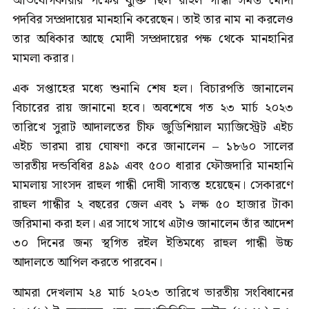
অভিযোগকারীর পক্ষের যুক্তি ছিল রাহুল গান্ধী সমস্ত মোদী
পদবির সম্প্রদায়ের মানহানি করেছেন। তাই তার নাম না করলেও
তার অধিকার আছে মোদী সম্প্রদায়ের পক্ষ থেকে মানহানির
মামলা করার।
এক সপ্তাহের মধ্যে শুনানি শেষ হল। বিচারপতি জানালেন
বিচারের রায় জানানো হবে। অবশেষে গত ২৩ মার্চ ২০২৩
তারিখে সুরাট আদালতের চীফ জুডিশিয়াল ম্যাজিস্ট্রেট এইচ
এইচ ভারমা রায় ঘোষণা করে জানালেন – ১৮৬০ সালের
ভারতীয় দন্ডবিধির ৪৯৯ এবং ৫০০ ধারার ফৌজদারি মানহানি
মামলায় সাংসদ রাহুল গান্ধী দোষী সাব্যস্ত হয়েছেন। সেকারণে
রাহুল গান্ধীর ২ বছরের জেল এবং ১ লক্ষ ৫০ হাজার টাকা
জরিমানা করা হল। এর সাথে সাথে এটাও জানালেন তাঁর আদেশ
৩০ দিনের জন্য স্থগিত রইল ইতিমধ্যে রাহুল গান্ধী উচ্চ
আদালতে আপিল করতে পারবেন।
আমরা দেখলাম ২৪ মার্চ ২০২৩ তারিখে ভারতীয় সংবিধানের