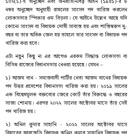
১০২(১)-ই অনুচ্ছেদ এবং জনপ্রতিনিধিত্ব আইন (১৯৫১)-র ৮
নম্বর অনুচ্ছেদ অনুযায়ী রাহুলের সাংসদ পদ খারিজ করলেন
লোকসভার স্পিকার ওম বিড়লা। যে আইনে উল্লেখ আছে যদি
কোনো সাংসদ বা বিধায়ক দোষী সাব্যস্ত হয় এবং শাস্তিস্বরূপ দু-
বছর বা তার অধিক জেল হয় তাহলে তার সাংসদ বা বিধায়ক পদ
খারিজ করা হবে।
এটা নতুন কিছু না এর আগেও এরকম সিদ্ধান্ত লোকসভা বা
বিভিন্ন রাজ্যের বিধানসভায় নেওয়া হয়েছে। যেমন –
১) আজম খান - সমাজবাদী পার্টির নেতা আজম খানের বিধায়ক
পদ উত্তর প্রদেশের বিধানসভা খারিজ করা হয়। ২০১৯ সালের
এক বিদ্বেষমূলক বক্তব্যের জেরে কোর্ট তাঁর বিরুদ্ধে ৩ বছরের
সাজা শোনায়। এরপর ২০২২ সালের অক্টোবর মাসে তাঁর সেই
পদ খারিজ হয়।
২) অনিল কুমার সাহানি - ২০২২ সালের অক্টোবর মাসে
বিহারের আরজেডি বিধায়ক অনিল কুমার সাহানির বিধায়ক পদ