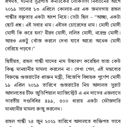
প্রথমত, ঘটনার সূত্রপাত কর্নাটকের লোকসভা নির্বাচনের আগে
২০১৯ সালের ১৩ এপ্রিলে কোলার-এর এক জনসভায় রাহুল
গান্ধীর বক্তৃতার একটা অংশ নিয়ে। সেটা ছিল – “আচ্ছা, একটা
ছোট প্রশ্ন। এই সবার নাম। এইসব চোরেদের নাম। মোদী মোদী
মোদী কি করে হল? নীরব মোদী, ললিত মোদী, নরেন্দ্র মোদী।
আরও একটু খোঁজ করলে দেখা যাবে আরো অনেক মোদী
বেরিয়ে পড়বে।”
দ্বিতীয়ত, রাহুল গান্ধী যাদের নাম উচ্চারণ করেছিল তারা কেউ
কিন্তু মানহানীর মামলা করলেন না। দেখা গেল, এই মন্তব্যের
বিরুদ্ধে গুজরাটের প্রাক্তন মন্ত্রী, বিজেপি বিধায়ক পূর্ণেশ মোদী
১৯ এপ্রিল ২০১৯ তারিখে গুজরাটের নিম্ন আদালত সুরাট
আদালতের চীফ জুডিশিয়াল ম্যাজিস্ট্রেট এ এন দাভের এজলাসে
ভারতীয় দণ্ডবিধির ৪৯৯, ৫০০ ধারায় একটা ফৌজদারি
মানহানীর মামলা রুজু করলেন।
রাহুল গান্ধী ২৪ জুন ২০২১ তারিখে আদালতে ব্যক্তিগত ভাবে