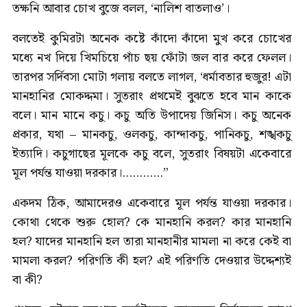
তক্ষনি আবার চোখ বুজে বলল, ‘নালিশ বাতলাও’।
বলতেই কুমিরটা অনেক কষ্টে কাঁদো কাঁদো মুখ করে চোখের
মধ্যে নখ দিয়ে খিমচিয়ে পাঁচ ছয় ফোঁটা জল বার করে ফেলল।
তারপর সর্দিবসা মোটা গলায় বলতে লাগল, ‘ধর্মাবতার হুজুর! এটা
মানহানির মোকদ্দমা। সুতরাং প্রথমেই বুঝতে হবে মান কাকে
বলে। মান মানে কচু। কচু অতি উপাদেয় জিনিস। কচু অনেক
প্রকার, যথা – মানকচু, ওলকচু, কান্দাকচু, পানিকচু, শঙ্খকচু
ইত্যাদি। কচুগাছের মূলকে কচু বলে, সুতরাং বিষয়টা একেবারে
মূল পর্যন্ত যাওয়া দরকার।............”
একদম ঠিক, আমাদেরও একেবারে মূল পর্যন্ত যাওয়া দরকার।
কোথা থেকে শুরু হোল? কে মানহানি করল? কার মানহানি
হল? যাদের মানহানি হল তারা মানহানীর মামলা না করে কেই বা
মামলা করল? পরিণতি কী হল? এই পরিণতি দেওয়ার উদ্দেশ্যই
বা কী?