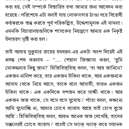
করা হয়, সেই সম্পর্কে বিস্তারিত তথ্য জানার জন্য আবেদন করা
হয়েছে। পরিশেষে এটা বলাই যায় লোকসভার ঠাণ্ডা ঘরে বিরোধী
কন্ঠস্বরকে স্তব্ধ করতে পূর্ব পরিকল্পিত, উদ্দেশ্যমূলক এই মামলা।
এমনকি বিচারালয়গুলিকে শাসকের নিয়ন্ত্রণে আনার এক নিকৃষ্ট
উদাহরণ সৃষ্টি করা হল।
তাই আবার সুকুমার রায়ের হযবরল-এর একটা অংশ দিয়েই এই
প্রবন্ধ শেষ করলাম – “.... শেয়াল জিজ্ঞাসা করল, ‘তুমি
মোকদ্দমার কিছু জান?’ হিজিবিজ্‌বিজ্ বলল, ‘তা আর জানিনে?
একজন নালিশ করে, তার একজন উকিল থাকে, আর একজনকে
আসাম থেকে নিয়ে আসে, তাকে বলে আসামী, তারও একজন
উকিল থাকে। এক একদিকে দশজন করে সাক্ষী থাকে। আর
একজন জজ থাকে, সে বসে বসে ঘুমোয়।’ প্যাঁচা বলল, কক্ষনো
আমি ঘুমোচ্ছি না, আমার চোখে ব্যারাম আছে তাই চোখ বুজে
আছি’। হিজিবিজ্‌বিজ্ বলল, আরও অনেক জজ দেখেছি, তাদের
সক্কলেরই চোখে ব্যারাম।’ বলেই সে ফ্যাক্ ফ্যাক্ করে ভয়ানক