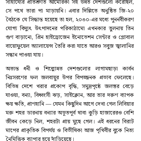
সাহায্যের প্রতিশ্রুতি আমেরিকা সহ উন্নত দেশগুলো করেছিল,
সে পথে তারা পা মাড়ায়নি। এবার দিল্লিতে অনুষ্ঠিত জি-২০
বৈঠকে যে সিদ্ধান্ত হয়েছে তা হল, ২০৩০-এর মধ্যে পুনর্নবীকরণ
যোগ্য বিদ্যুৎ উৎপাদনের পরিকাঠামো এখনকার তুলনায় তিন
গুণ বাড়ানো, গ্রিন হাইড্রোজেন ইনোভেশন সেন্টার ও গ্লোবাল
বায়োফুয়েল অ্যালায়েন্স তৈরি করা যাতে আরও সবুজ জ্বালানির
সন্ধান পাওয়া যায়।
অত্যন্ত ধনী ও শিল্পোন্নত দেশগুলোর লাগামছাড়া কার্বন
নিঃসরণের ফল জলবায়ুর উপর বিপজ্জনক প্রভাব ফেলেছে।
বিভিন্ন দেশে খরার প্রকোপ বৃদ্ধি, সমুদ্রপৃষ্ঠে জলস্তর বেড়ে
যাওয়া, বন্যা, বিধ্বংসী ঝড়, সাইক্লোন, আর তার দরুণ ব্যাপক
ক্ষয় ক্ষতি, প্রাণহানি — যেমন কিছুদিন আগে দেখা গেল লিবিয়ার
মরু শহর ডারনায় বন্যার অভূতপূর্ব থাবা কুড়ি হাজারেরও বেশি
জীবন কেড়ে নিল, শহরটা প্রায় মুছে গেল। এই ধরনের বিরাট
মাপের প্রাকৃতিক বিপর্যয় ও বিভীষিকা আজ পৃথিবীর বুকে নিত্য
নৈমিত্তিক ব্যাপার হয়ে দাঁড়িয়েছে।