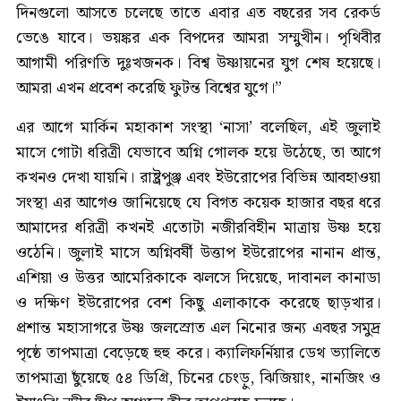
দিনগুলো আসতে চলেছে তাতে এবার এত বছরের সব রেকর্ড
ভেঙে যাবে। ভয়ঙ্কর এক বিপদের আমরা সম্মুখীন। পৃথিবীর
আগামী পরিণতি দুঃখজনক। বিশ্ব উষ্ণায়নের যুগ শেষ হয়েছে।
আমরা এখন প্রবেশ করেছি ফুটন্ত বিশ্বের যুগে।”
এর আগে মার্কিন মহাকাশ সংস্থা ‘নাসা’ বলেছিল, এই জুলাই
মাসে গোটা ধরিত্রী যেভাবে অগ্নি গোলক হয়ে উঠেছে, তা আগে
কখনও দেখা যায়নি। রাষ্ট্রপুঞ্জ এবং ইউরোপের বিভিন্ন আবহাওয়া
সংস্থা এর আগেও জানিয়েছে যে বিগত কয়েক হাজার বছর ধরে
আমাদের ধরিত্রী কখনই এতোটা নজীরবিহীন মাত্রায় উষ্ণ হয়ে
ওঠেনি। জুলাই মাসে অগ্নিবর্ষী উত্তাপ ইউরোপের নানান প্রান্ত,
এশিয়া ও উত্তর আমেরিকাকে ঝলসে দিয়েছে, দাবানল কানাডা
ও দক্ষিণ ইউরোপের বেশ কিছু এলাকাকে করেছে ছাড়খার।
প্রশান্ত মহাসাগরে উষ্ণ জলস্রোত এল নিনোর জন্য এবছর সমুদ্র
পৃষ্ঠে তাপমাত্রা বেড়েছে হুহু করে। ক্যালিফর্নিয়ার ডেথ ভ্যালিতে
তাপমাত্রা ছুঁয়েছে ৫৪ ডিগ্রি, চিনের চেংড়ু, ঝিজিয়াং, নানজিং ও