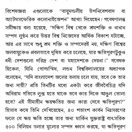
বিশেষজ্ঞরা এগুলোকে “বায়ুমন্ডলীয় উপনিবেশবাদ বা
অ্যাটমসফেরিক কলোনাইজেশন” আখ্যা দিয়েছেন। গবেষণালব্ধ
সমীক্ষায় বলা হয়েছে, “দক্ষিণ বিশ্ব থেকে শ্রমশক্তি ও নানান
সম্পদ লুন্ঠন করে উত্তর বিশ্ব নিজেদের আর্থিক বিকাশ ঘটাচ্ছে,
আর এর সাথে শুধু শ্রম শক্তি ও সম্পদেরই নয়, দক্ষিণ বিশ্বের
জলবায়ুকেও প্রবলভাবে দূষিত করে চলেছে, যার ক্ষতিপূরণটুকুও
ধনী দেশগুলো দরিদ্র দেশ বা মহাদেশকে দেয়না।” গবেষক
হিকেল, যিনি গোল্ডস্মিথ, লন্ডন বিশ্ববিদ্যালয়ের অধ্যাপক
বলেছেন, “যদি বাংলাদেশ জলের তলায় চলে যায়, তবে কে তার
জন্য দায়ী? প্রতি তিনটির মধ্যে একটা করে জীববৈচিত্র যদি
অবিরাম গতিতে লুপ্ত হতে থাকে তবে কার দিকে আঙুল তোলা
হবে? এই সীমাহীন ক্ষয়ক্ষতির জন্য কারা দেবে ক্ষতিপূরণ?”
হিসাব কষে তিনি দেখিয়েছেন, ৪০ শতাংশ কার্বন নিঃসরণের
ফলে যে ক্ষয় ক্ষতি হচ্ছে তার জন্য মার্কিন যুক্তরাষ্ট্র বাৎসরিক
৫০০ বিলিয়ন ডলার মূল্যের সম্পদ ধ্বংস করছে, যা ক্ষতিপূরণ