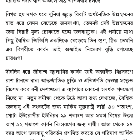
ইয়াংঝি নদীর দ্বীপ অঞ্চলে তীব্র তাপপ্রবাহ চলছে।
বিগত ছয় দশক ধরে দুনিয়া জুড়ে বিরাট অর্থনৈতিক উল্লম্ফনের
হাত ধরে যেমন বেড়েছে জনসংখ্যা, তেমনই সেই উল্লম্ফনের
জন্য বিরাট মূল্য চোকাতে হচ্ছে জলবায়ুকে। এই পর্যায়ে মাথা
পিছু বৈশ্বিক জিডিপি একদিকে বেড়েছে তিন গুণ, ঠিক তেমনি
এর বিপরীতে কার্বন ডাই অক্সাইড নিঃসরণ বৃদ্ধি পেয়েছে
চারগুণ!
দীর্ঘদিন ধরে জীবাশ্ম জ্বালানির কার্বন ডাই অক্সাইড নিঃসরণে
রাশ টানতে নানা আন্তর্জাতিক চুক্তি ও প্রতিশ্রুতি দেওয়া সত্ত্বেও
বিশেষ করে ধনী দেশগুলো এ ব্যাপারে কোনো সদর্থক পদক্ষেপ
নিচ্ছে না। নতুন সমীক্ষা থেকে উঠে আসা তথ্য দেখাচ্ছে, বৈশ্বিক
জলবায়ু এই সংকটের জন্য মার্কিন যুক্তরাষ্ট্র দায়ী ৪০ শতাংশ,
গোটা ইউরোপীয় ইউনিয়ন ২৯ শতাংশ আর সমগ্র বিশ্বের উত্তর
ভাগ ৯২ শতাংশ কার্বন নিঃসরণের জন্য দায়ী। আজ থেকে ১৪
বছর আগে জলবায়ু পরিবর্তন প্রশমিত করতে যে পরিমাণ আর্থিক