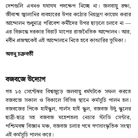
দেশগুলি এখনও যথাযথ পদক্ষেপ নিচ্ছে না। জলবায়ু রক্ষা,
জীবাশ্ম জ্বালানির ব্যবহারের উপর কঠোর নিয়ন্ত্রণ কায়েম করার
আন্দোলন শুধুমাত্র পরিবেশ কর্মীদের উপর ছাড়লে চলবে না —
এর বিরুদ্ধে দরকার বিরাট মাপের রাজনৈতিক আন্দোলন। আর,
নবীন প্রজন্মকেই এই আন্দোলনে নিতে হবে কান্ডারির ভূমিকা।
অতনু চক্রবর্তী
বজবজে উদ্যোগ
গত ১৫ সেপ্টেম্বর বিশ্বজুড়ে জলবায়ু ধর্মঘটকে সফল করতে
বজবজে সকাল ও বিকালে বিভিন্ন স্থানে কর্মসূচি পালন হল।
বজবজের পিকে হাইস্কুল, গার্লস হাই স্কুল, বজবজ উর্দু স্কুলের
ছাত্রী-ছাত্র সহ বজবজ মহেশতলা নেচার স্টাডি সেন্টার,
পশ্চিমবঙ্গ বিজ্ঞান মঞ্চ, বজবজ চলার পথে গণসাংস্কৃতিক সংস্থা
এই কর্মসূচি পালন করে।