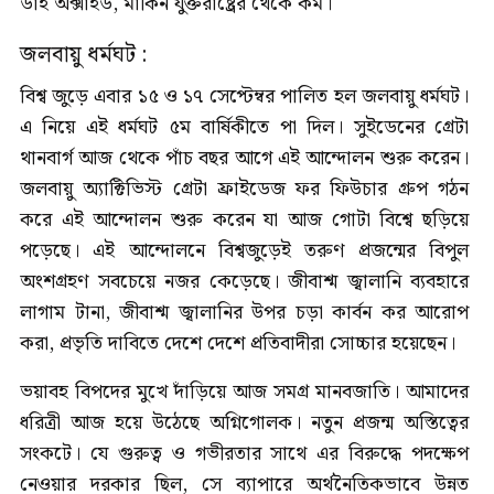
ডাই অক্সাইড, মার্কিন যুক্তরাষ্ট্রের থেকে কম।
জলবায়ু ধর্মঘট :
বিশ্ব জুড়ে এবার ১৫ ও ১৭ সেপ্টেম্বর পালিত হল জলবায়ু ধর্মঘট।
এ নিয়ে এই ধর্মঘট ৫ম বার্ষিকীতে পা দিল। সুইডেনের গ্রেটা
থানবার্গ আজ থেকে পাঁচ বছর আগে এই আন্দোলন শুরু করেন।
জলবায়ু অ্যাক্টিভিস্ট গ্রেটা ফ্রাইডেজ ফর ফিউচার গ্রুপ গঠন
করে এই আন্দোলন শুরু করেন যা আজ গোটা বিশ্বে ছড়িয়ে
পড়েছে। এই আন্দোলনে বিশ্বজুড়েই তরুণ প্রজন্মের বিপুল
অংশগ্রহণ সবচেয়ে নজর কেড়েছে। জীবাশ্ম জ্বালানি ব্যবহারে
লাগাম টানা, জীবাশ্ম জ্বালানির উপর চড়া কার্বন কর আরোপ
করা, প্রভৃতি দাবিতে দেশে দেশে প্রতিবাদীরা সোচ্চার হয়েছেন।
ভয়াবহ বিপদের মুখে দাঁড়িয়ে আজ সমগ্র মানবজাতি। আমাদের
ধরিত্রী আজ হয়ে উঠেছে অগ্নিগোলক। নতুন প্রজন্ম অস্তিত্বের
সংকটে। যে গুরুত্ব ও গভীরতার সাথে এর বিরুদ্ধে পদক্ষেপ
নেওয়ার দরকার ছিল, সে ব্যাপারে অর্থনৈতিকভাবে উন্নত