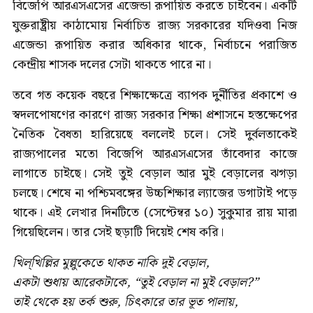
বিজেপি আরএসএসের এজেন্ডা রূপায়িত করতে চাইবেন। একটি
যুক্তরাষ্ট্রীয় কাঠামোয় নির্বাচিত রাজ্য সরকারের যদিওবা নিজ
এজেন্ডা রূপায়িত করার অধিকার থাকে, নির্বাচনে পরাজিত
কেন্দ্রীয় শাসক দলের সেটা থাকতে পারে না।
তবে গত কয়েক বছরে শিক্ষাক্ষেত্রে ব্যাপক দুর্নীতির প্রকাশে ও
স্বদলপোষণের কারণে রাজ্য সরকার শিক্ষা প্রশাসনে হস্তক্ষেপের
নৈতিক বৈধতা হারিয়েছে বললেই চলে। সেই দুর্বলতাকেই
রাজ্যপালের মতো বিজেপি আরএসএসের তাঁবেদার কাজে
লাগাতে চাইছে। সেই তুই বেড়াল আর মুই বেড়ালের ঝগড়া
চলছে। শেষে না পশ্চিমবঙ্গের উচ্চশিক্ষার ল্যাজের ডগাটাই পড়ে
থাকে। এই লেখার দিনটিতে (সেপ্টেম্বর ১০) সুকুমার রায় মারা
গিয়েছিলেন। তার সেই ছড়াটি দিয়েই শেষ করি।
খিল্‌‌খিল্লির মুল্লুকেতে থাকত নাকি দুই বেড়াল,
একটা শুধায় আরেকটাকে, “তুই বেড়াল না মুই বেড়াল?”
তাই থেকে হয় তর্ক শুরু, চিৎ‌কারে তার ভূত পালায়,