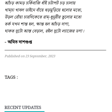
আঁচড় কামড় চর্কিবাজি ধাঁই চটাপট চড় চালায়
খাম্‌‌চা খাবল ডাইনে বাঁয়ে হুড়মুড়িয়ে হুলোর মতো,
উড়ল রোঁয়া চারদিকেতে রাম্-ধুনুরীর তুলোর মতো
তর্ক যখন শান্ত হল, ক্ষান্ত হল আঁচড় দাগা,
থাকত দুটো আস্ত বেড়াল, র‌‌ইল দুটো ল্যাজের ডগা।
- অমিত দাশগুপ্ত
Published on 23 September, 2023
TAGS :
RECENT UPDATES