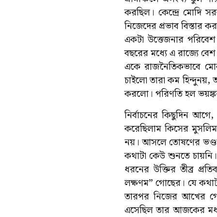
করছিল। কেন্দ্রে মোদি 
নিজেদের প্রভাব বিস্তার 
একটা উত্তেজনার পরিবেশ 
বছরের মধ্যে এ রাজ্যে বেশ ক
একে রাজনৈতিকভাবে মোকাব
চাইলো তারা কম হিন্দুনয়, 
করলো। পরিণতি হল ভয়ঙ্ক
নির্বাচনের কিছুদিন আগ
করেছিলাম কিসের মুসলিম
নয়। আসলে তোষণের ভণ্ডাম
কথাটা কেউ শুনতে চায়নি। 
ধরনের উক্তির তীব্র প্র
লক্ষণম‌” গোছের। যে কথাট
তারপর নিজের আখের গোছ
এসেছিল তার আজকের মধ্য 