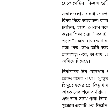
থেকে গেছিল। কিন্তু সাম্প
সকালবেলায় একটা জায়গায়
বিষয় নিয়ে আলোচনা করেন
চলছিল, হঠাৎ একজন বলে বস
করার শিক্ষা দেয়।” কথাটা
পড়ান”। আর যায় কোথায়,
মজা পেত। তাও আমি বললাম
লেখাপড়া করে, তা প্রায় ১
ভাসিয়ে দিয়েছে।
নির্বাচনের দিন ঘোষণার
মেরুকরণের কথা। সুচতু
হিন্দুতোষণের তো কিছু খা
ভারত সেবাশ্রমে অর্থদান। 
এবং তার সাথে পাল্লা দিয়
পূজোর প্রমোট করা ইত্যাদি