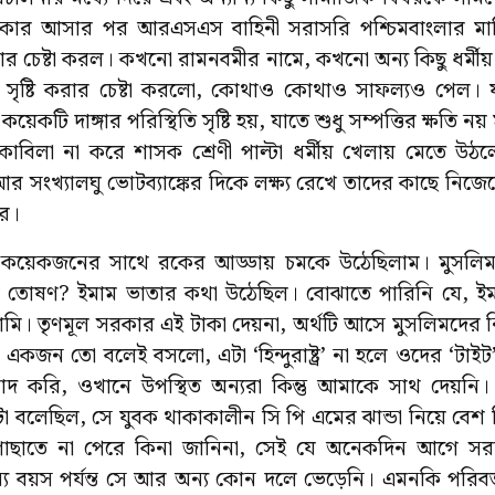
সরকার আসার পর আরএসএস বাহিনী সরাসরি পশ্চিমবাংলার মাট
করার চেষ্টা করল। কখনো রামনবমীর নামে, কখনো অন্য কিছু ধর্মী
সৃষ্টি করার চেষ্টা করলো, কোথাও কোথাও সাফল্যও পেল। য
য়েকটি দাঙ্গার পরিস্থিতি সৃষ্টি হয়, যাতে শুধু সম্পত্তির ক্ষতি ন
িলা না করে শাসক শ্রেণী পাল্টা ধর্মীয় খেলায় মেতে উঠলো
আর সংখ্যালঘু ভোটব্যাঙ্কের দিকে লক্ষ্য রেখে তাদের কাছে নিজে
র।
ে, কয়েকজনের সাথে রকের আড্ডায় চমকে উঠেছিলাম। মুসলিম 
 তোষণ? ইমাম ভাতার কথা উঠেছিল। বোঝাতে পারিনি যে, ইম
ি। তৃণমূল সরকার এই টাকা দেয়না, অর্থটি আসে মুসলিমদের ন
একজন তো বলেই বসলো, এটা ‘হিন্দুরাষ্ট্র’ না হলে ওদের ‘টাই
তিবাদ করি, ওখানে উপস্থিত অন্যরা কিন্তু আমাকে সাথ দেয়
া বলেছিল, সে যুবক থাকাকালীন সি পি এমের ঝান্ডা নিয়ে বেশ 
াতে না পেরে কিনা জানিনা, সেই যে অনেকদিন আগে সর
বয়স পর্যন্ত সে আর অন্য কোন দলে ভেড়েনি। এমনকি পরিবর্