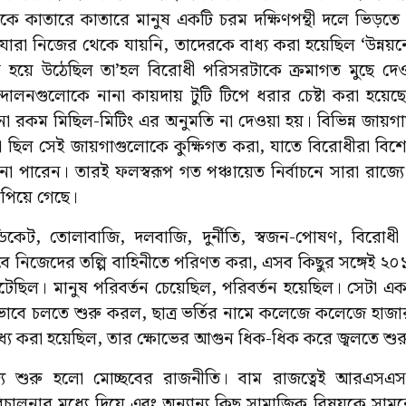
কে কাতারে কাতারে মানুষ একটি চরম দক্ষিণপন্থী দলে ভিড়তে 
রা নিজের থেকে যায়নি, তাদেরকে বাধ্য করা হয়েছিল ‘উন্নয়নে
নক হয়ে উঠেছিল তা’হল বিরোধী পরিসরটাকে ক্রমাগত মুছে দে
দোলনগুলোকে নানা কায়দায় টুটি টিপে ধরার চেষ্টা করা হয়েছ
 রকম মিছিল-মিটিং এর অনুমতি না দেওয়া হয়। বিভিন্ন জায়গায়
 ছিল সেই জায়গাগুলোকে কুক্ষিগত করা, যাতে বিরোধীরা বিশে
না পারেন। তারই ফলস্বরূপ গত পঞ্চায়েত নির্বাচনে সারা রাজ্য
াপিয়ে গেছে।
ডিকেট, তোলাবাজি, দলবাজি, দুর্নীতি, স্বজন-পোষণ, বিরোধ
াবে নিজেদের তল্পি বাহিনীতে পরিণত করা, এসব কিছুর সঙ্গেই
েছিল। মানুষ পরিবর্তন চেয়েছিল, পরিবর্তন হয়েছিল। সেটা একট
েভাবে চলতে শুরু করল, ছাত্র ভর্তির নামে কলেজে কলেজে হা
ধ্য করা হয়েছিল, তার ক্ষোভের আগুন ধিক-ধিক করে জ্বলতে শু
ে শুরু হলো মোচ্ছবের রাজনীতি। বাম রাজত্বেই আরএসএস-র 
 পরিচালনার মধ্যে দিয়ে এবং অন্যান্য কিছু সামাজিক বিষয়কে সাম