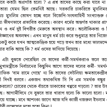
াবে কতটা অগ্রগতি হলো ? এ প্রশ্ন তাদের কাছে করা যাবে 
ে, তারা যেমন ছিল তেমনিই আছে। সরকারি চাকরিতে মুসলিম
মুসলিম তোষণ হচ্ছে বলে বিজেপি-সংঘবাহিনী সংখ্যাগুরু
 ভীষণভাবে প্রভাবিত করেছে। কারণ ধর্মের অন্তর্গত থাকার প্র
জ্ঞান ও ধর্ম দুই বিপরীত মেরুতে অবস্থান করে। অলৌকিকতা ও বিশ
িজ্ঞানের অবলম্বন। এখন মানুষ ধর্ম চর্চা করে শুধুমাত্র তার নিজ
কটু করে যখন আত্মকেন্দ্রিক হয়ে পড়ে তখন তার মধ্যে ভালমন
 বাকি আছে কি ? ধর্ম ওদের ভাসিয়ে দিয়েছে।
বও এটা বুঝতে পেরেছিল যে তাদের কর্মী-সমর্থকরাও তলে 
খ্যমন্ত্রীকে নির্বাচনের কিছুদিন আগে তাদের দলের কর্মী- সমর্
াফিক ‘বাম রামে গেছে’ না কি তাদের দেউলিয়া ক্ষমতাকেন্দ্র
 দিনই বলবে। একজন তথাকথিত সি পি এম সমর্থক বন্ধুর স
করলো? চোরের থেকে বাঁচতে ডাকাতের খপ্পরে পড়লো ? তার উত্ত
াইছে। আগামীদিনে সে বুঝবে তার খারাপ হলো কি ভালো হলো।
ে দিয়ে যাচ্ছে। মনে আশংকা জাগে আজ যদি কাজী নজরুল ইসলাম
রী লঙ্কেশের মতো হতো কিনা !