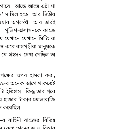
পারে। আস্তে আস্তে এটা গা
’ সামিল হতে। আর দ্বিতীয়
ওয়ার অপচেষ্টা। আর তারই
ে। পুলিশ-প্রশাসনকে কাজে
 যেখানে যেখানে মিটিং বা
ষ করে বামপন্থীরা মানুষকে
ে যে প্রহসন দেখা গেছিল তা
ী পক্ষের ওপর হামলা করা,
 ২০১১-র অনেক আগে থাকতেই
া ইতিহাস। কিন্তু তার পরে
জার হাজার টাকার তোলাবাজি
রু করেছিল।
বাহিনী রাজ্যের বিভিন্ন
নে রেখে তাদের জাল বিস্তার