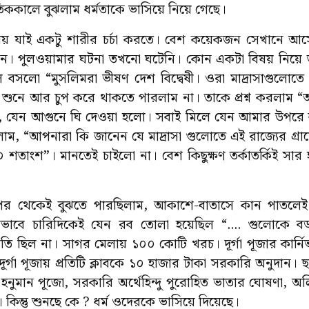
্রতিককালে বুঝলাম ধর্মতাকে ভাসিয়ে নিয়ে গেছে।
 যাই একটু শারীর চর্চা করতে। বেশ কয়েকজন সেখানে আসেন,
। পুলওয়ামার ঘটনা তখনো ঘটেনি। কোন একটা বিষয় নিয়ে ত
লো “মুসলিমরা ভীষণ দেশ বিদ্বেষী। ওরা মাদ্রাসাগুলোতে দেশের
 শুনে আর চুপ করে থাকতে পারলাম না। তাকে প্রশ্ন করলাম “
 যেন আগুনে ঘি দেওয়া হলো। সবাই মিলে যেন আমার উপরে ঝ
, “আপনারা কি জানেন যে মাদ্রাসা গুলোতে এই রাজ্যের গ্রাম
০ শতাংশ”। মানতেই চাইলো না। বেশ কিছুক্ষণ তর্কাতর্কিই সার
 পর থেকেই বুঝতে পারছিলাম, আকাশে-বাতাসে কান পাতলেই য
রভাবে চারিদিকেই যেন রব তোলা হয়েছিল “.... গুলোকে বড
মতি ছিল না। সাগর মেলায় ১০০ কোটি খরচ। দূর্গা পূজার কার্ন
দূর্গা পূজায় প্রতিটি ক্লাবকে ১০ হাজার টাকা সরকারি অনুদান
ে হনুমান পূজো, সরকারি অর্থেহিন্দু পুরোহিত ভাতার ঘোষণা,
। কিন্তু শুনছে কে ? ধর্ম ওদেরকে ভাসিয়ে দিয়েছে।