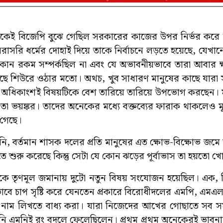
কেই বিজেপি বুঝে গেছিল সরকারের কাজের উপর নির্ভর করে 
সরাসরি ধর্মের দোহাই দিয়ে তাকে নির্বাচনে লড়তে হয়েছে, যেখান
নে কোন রকম সম্পর্কছিল না এবং যে অভাবনীয়ভাবে তারা আবার 
ছে শিউরে ওঠার মতো। অথচ, খুব সাধারণ মানুষের কাছে যার
ের অধিকাংশই বিষয়টিকে বেশ তারিয়ে তারিয়ে উপভোগ করছেন। মান
ছি তা ভয়ঙ্কর। তাদের অনেকের মধ্যে বক্তব্যের ফারাক থাকলেও ম
 গেছে।
, বর্তমান শাসক দলের প্রতি মানুষের এত ক্ষোভ-বিক্ষোভ জমে 
ে শুরু করেছে কিন্তু সেটা যে কোন ঝড়ের পূর্বাভাস তা হয়তো খ
ে তৃণমূল জমানায় দুটো নতুন বিষয় সংযোজন হয়েছিল। এক, বিভ
াবে চাপ সৃষ্টি করে যেনতেন প্রকারে বিরোধীদলের এমপি, এমএ
ে নাম লিখতে বাধ্য করা। যারা নিজেদের আখের গোছাতে সব 
ি এমনিই রং বদলে ফেলেছিলেন। প্রথম প্রথম অনেকেরই ভাবনা