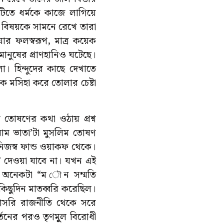
িতে ধর্মকে কাজে লাগিয়ে
য় বিষয়কে সামনে রেখে তারা
ার ফলস্বরূপ, মাত্র কয়েক
য় মানুষের প্রাণহানিও ঘটেছে।
। হিন্দুদের কাছে দেখাতে
কে মসিহা করে তোলার চেষ্টা
তোষণের কথা ওঠায় প্রশ্ন
াম ভাতা’টা মুসলিম তোষণ
িজস্ব ফান্ড ওয়াকফ থেকে।
ট’ দেওয়া যাবে না। যখন এই
নি। অনেকটা “ম ৌন সম্মতি
কিছুদিন মাতব্বরি করেছিল।
াসরি রাজনীতি থেকে সরে
তনের পরও তৃণমূুল বিরোধী