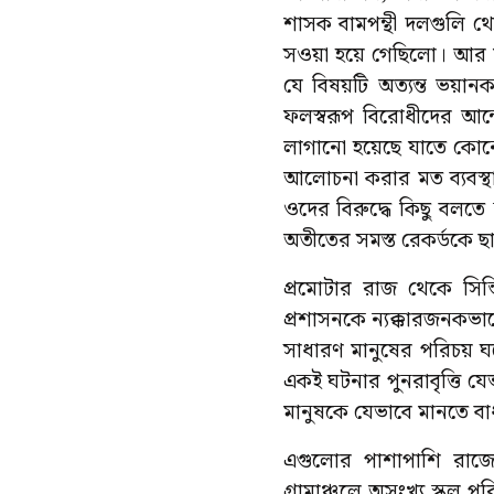
শাসক বামপন্থী দলগুলি থে
সওয়া হয়ে গেছিলো। আর যা
যে বিষয়টি অত্যন্ত ভয়া
ফলস্বরূপ বিরোধীদের আন্
লাগানো হয়েছে যাতে কোনো
আলোচনা করার মত ব্যবস্থা
ওদের বিরুদ্ধে কিছু বলতে 
অতীতের সমস্ত রেকর্ডকে ছ
প্রমোটার রাজ থেকে সিন্
প্রশাসনকে ন্যক্কারজনকভ
সাধারণ মানুষের পরিচয় ঘট
একই ঘটনার পুনরাবৃত্তি য
মানুষকে যেভাবে মানতে বা
এগুলোর পাশাপাশি রাজ্য
গ্রামাঞ্চলে অসংখ্য স্কুল