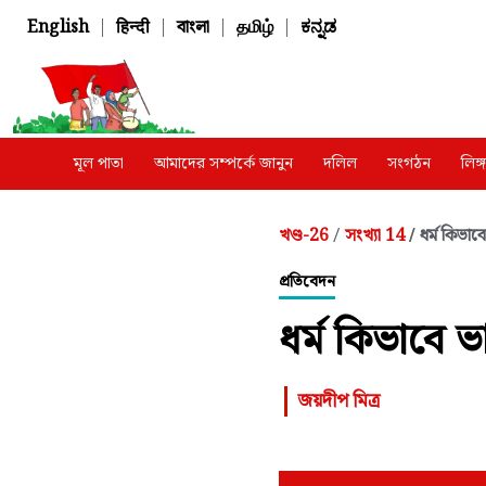
English
|
हिन्दी
|
বাংলা
|
தமிழ்
|
ಕನ್ನಡ
মূল পাতা
আমাদের সম্পর্কে জানুন
দলিল
সংগঠন
লিঙ
খণ্ড-26
সংখ্যা 14
ধর্ম কিভাব
/
/
প্রতিবেদন
ধর্ম কিভাবে 
জয়দীপ মিত্র