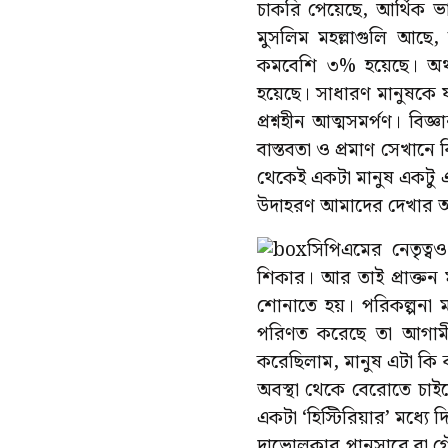
চাকরি পেয়েছে, আর্থিক ভ
মুসলিম মহল্লাগুলি আছ
কমবেশি ৩% হয়েছে। অথচ 
হয়েছে। সাধারণ মানুষকে যা
প্রশ্নহীন আত্মসমর্পণ। বি
বাস্তবতা ও প্রমাণ সেখানে ব
থেকেই একটা মানুষ একটু এ
উদাহরণ আমাদের দেখার আর
সিপিএমের নেতৃত্
শিকার। আর তাই প্রাক্তন মু
শোনাতে হয়। পরিকল্পনা ম
পরিণত করেছে তা আগামী
করেছিলাম, মানুষ এটা কি 
অবস্থা থেকে বেরোতে চ
একটা ‘হিস্টিরিয়ার’ মধ্য
দাভোলকার,পানসারে বা গৌ