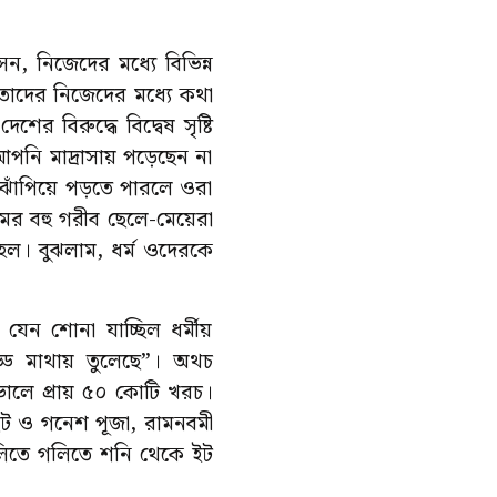
 নিজেদের মধ্যে বিভিন্ন
াদের নিজেদের মধ্যে কথা
 বিরুদ্ধে বিদ্বেষ সৃষ্টি
আপনি মাদ্রাসায় পড়েছেন না
াঁপিয়ে পড়তে পারলে ওরা
ের বহু গরীব ছেলে-মেয়েরা
 হল। বুঝলাম, ধর্ম ওদেরকে
েন শোনা যাচ্ছিল ধর্মীয়
্ড মাথায় তুলেছে”। অথচ
িভালে প্রায় ৫০ কোটি খরচ।
। ছট ও গনেশ পূজা, রামনবমী
 অলিতে গলিতে শনি থেকে ইট