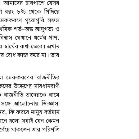
না। আমাদের চারপাশে যেসব
রা বরং ৮% থেকে পিছিয়ে
 মেরুকরণে পুরোপুরি সফল
াথমিক শর্ত–অন্ধ আনুগত্য ও
্বাস যেখানে ধর্মের প্রাণ,
ের স্বার্থের কথা ভেবে। এখান
্দের বোধ কাজ করে না। তার
তলে মেরুকরণের রাজনীতির
থকদের উদ্দেশ্যে সাবধানবাণী
ীক রাজনীতি তাদেরকে রামে
ঙ্গে আলোচনায় জিজ্ঞাসা
র, কি করবে মানুষ বর্তমান
 মনে হলো সবাই যেন কেমন
 বেঁচে থাকতেন তার পরিণতি