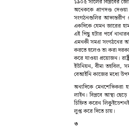
১৯০৫ সালের বিপ্লবের জোয়
অনেককে প্রাণদণ্ড দেওয়া
সংগঠনগুলির আভ্যন্তরীণ য
একদিকে যেমন জারের হাম
এই পিছু হটার পর্বে নানার
এমনকী সমগ্র সংগঠনের অস
করতে হলেও তা করা দরকার স
করে যাওয়া প্রয়োজন। রাষ্ট্
ইউনিয়ন, বীমা তহবিল, স
বেআইনি কাজের মধ্যে উপযু
অন্যদিকে মেনশেভিকরা হাজ
লাইন। বিপ্লবে আস্থা ছে
চিহ্নিত করেন লিকুইডেশনই
লুপ্ত করে দিতে চায়।
৩