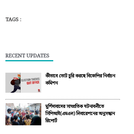
TAGS :
RECENT UPDATES
কীভাবে ভোট চুরি করছে বিজেপির নির্বাচন
কমিশন
মুর্শিদাবাদের সাম্প্রতিক ঘটনাবলীতে
সিপিআই(এমএল) লিবারেশনের অনুসন্ধান
রিপোর্ট