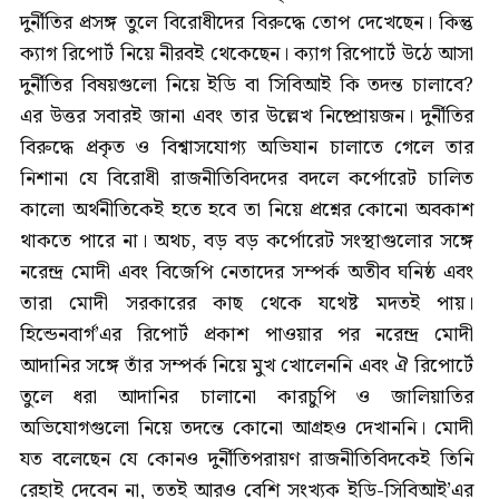
দুর্নীতির প্রসঙ্গ তুলে বিরোধীদের বিরুদ্ধে তোপ দেখেছেন। কিন্তু
ক্যাগ রিপোর্ট নিয়ে নীরবই থেকেছেন। ক্যাগ রিপোর্টে উঠে আসা
দুর্নীতির বিষয়গুলো নিয়ে ইডি বা সিবিআই কি তদন্ত চালাবে?
এর উত্তর সবারই জানা এবং তার উল্লেখ নিষ্প্রোয়জন। দুর্নীতির
বিরুদ্ধে প্রকৃত ও বিশ্বাসযোগ্য অভিযান চালাতে গেলে তার
নিশানা যে বিরোধী রাজনীতিবিদদের বদলে কর্পোরেট চালিত
কালো অর্থনীতিকেই হতে হবে তা নিয়ে প্রশ্নের কোনো অবকাশ
থাকতে পারে না। অথচ, বড় বড় কর্পোরেট সংস্থাগুলোর সঙ্গে
নরেন্দ্র মোদী এবং বিজেপি নেতাদের সম্পর্ক অতীব ঘনিষ্ঠ এবং
তারা মোদী সরকারের কাছ থেকে যথেষ্ট মদতই পায়।
হিন্ডেনবার্গ’এর রিপোর্ট প্রকাশ পাওয়ার পর নরেন্দ্র মোদী
আদানির সঙ্গে তাঁর সম্পর্ক নিয়ে মুখ খোলেননি এবং ঐ রিপোর্টে
তুলে ধরা আদানির চালানো কারচুপি ও জালিয়াতির
অভিযোগগুলো নিয়ে তদন্তে কোনো আগ্রহও দেখাননি। মোদী
যত বলেছেন যে কোনও দুর্নীতিপরায়ণ রাজনীতিবিদকেই তিনি
রেহাই দেবেন না, ততই আরও বেশি সংখ্যক ইডি-সিবিআই’এর