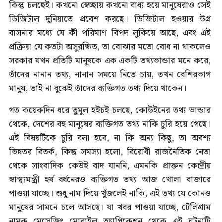
কিন্তু চলছেই। কখনো স্বেচ্ছায় কখনো বাধ্য হয়ে মানুষেরাও সেই
ডিজিটাল দুনিয়াতে প্রবেশ করছে। ডিজিটাল হওয়ার উগ্র
বাসনার মধ্যে যে কী পরিমাণ বিপদ লুকিয়ে আছে, এবং এই
প্রক্রিয়া যে কতটা অসুরক্ষিত, তা বোঝার মতো বোধ না থাকলেও
সরকার যখন প্রতিটি মানুষকে এক একটি তথ্যভান্ডার মনে করে,
তাঁদের নানান তথ্য, নানান সময়ে নিতে চায়, তখন বেশিরভাগ
মানুষ, তাই না বুঝেই তাঁদের ব্যক্তিগত তথ্য দিয়ে থাকেন।
গত কয়েকদিন ধরে তুমুল হইচই চলছে, কোউইনের তথ্য ভান্ডার
থেকে, দেশের বহু মানুষের ব্যক্তিগত তথ্য নাকি চুরি হয়ে গেছে।
এই বিষয়টিকে চুরি বলা হবে, না কি অন্য কিছু, তা অবশ্য
ভিন্নতর বিতর্ক, কিন্তু সমস্যা হলো, বিরোধী রাজনৈতিক নেতা
থেকে সাংবাদিক কেউই বাদ যাননি, এমনকি প্রাক্তন কেন্দ্রীয়
স্বাস্থ্যমন্ত্রী হর্ষ বর্ধনেরও ব্যক্তিগত তথ্য আজ খোলা বাজারে
পাওয়া যাচ্ছে। শুধু নাম দিয়ে খুঁজলেই নাকি, এই তথ্য যে কোনও
মানুষের সামনে চলে আসছে। যা খবর পাওয়া যাচ্ছে, টেলিগ্রাম
নামক মেসেজিং মোবাইল অ্যাপ্লিকেশন থেকে এই ঘটনাটি