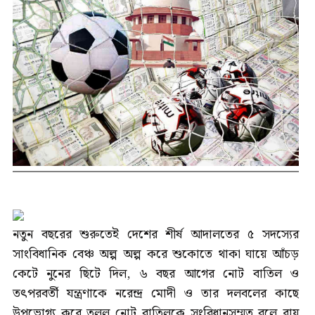
নতুন বছরের শুরুতেই দেশের শীর্ষ আদালতের ৫ সদস্যের
সাংবিধানিক বেঞ্চ অল্প অল্প করে শুকোতে থাকা ঘায়ে আঁচড়
কেটে নুনের ছিটে দিল, ৬ বছর আগের নোট বাতিল ও
তৎপরবর্তী যন্ত্রণাকে নরেন্দ্র মোদী ও তার দলবলের কাছে
উপভোগ্য করে তুলল নোট বাতিলকে সংবিধানসম্মত বলে রায়