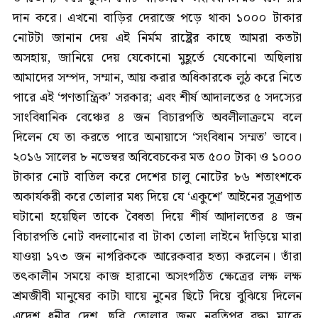
দান করে। এখনো বাড়ির দেরাজে পড়ে থাকা ১০০০ টাকার
নোটটা জানান দেয় এই নির্মম রাষ্ট্রের কাছে আমরা কতটা
অসহায়, জানিয়ে দেয় যেকোনো মুহূর্তে যেকোনো অছিলায়
আমাদের সম্পদ, সম্মান, আয় করার অধিকারকে লুঠ করে নিতে
পারে এই ‘গণতান্ত্রিক’ সরকার; এবং শীর্ষ আদালতের ৫ সদস্যের
সাংবিধানিক বেঞ্চের ৪ জন বিচারপতি অবলীলাক্রমে বলে
দিলেন যে তা করতে পারে অনায়াসে ‘সংবিধান সম্মত’ ভাবে।
২০১৬ সালের ৮ নভেম্বর অবিবেচকের মত ৫০০ টাকা ও ১০০০
টাকার নোট বাতিল করে দেশের চালু নোটের ৮৬ শতাংশকে
অকার্যকরী করে তোলার মধ্য দিয়ে যে ‘একুশে’ আইনের সূত্রপাত
ঘটানো হয়েছিল তাকে বৈধতা দিয়ে শীর্ষ আদালতের ৪ জন
বিচারপতি নোট বদলানোর বা টাকা তোলা লাইনে দাঁড়িয়ে মারা
যাওয়া ১৭৩ জন নাগরিককে আরেকবার হত্যা করলেন। তাঁরা
তৎকালীন সময়ে কাজ হারানো অসংগঠিত ক্ষেত্রের লক্ষ লক্ষ
শ্রমজীবী মানুষের কাটা ঘায়ে নুনের ছিটে দিয়ে বুঝিয়ে দিলেন
এদেশ ধনীর দেশ, ছবি তোলার জন্য নবতিপর বৃদ্ধা মাকে