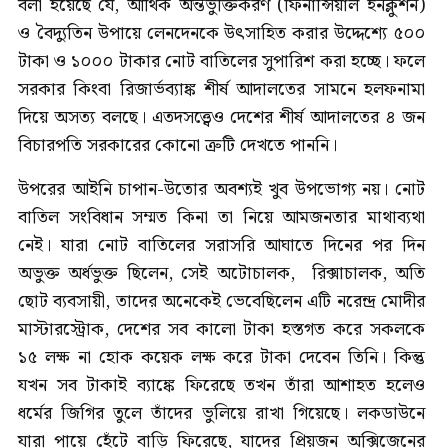
বলা হয়েছে যে, আর্থিক অন্তর্ভুক্তিকরণ (ফিনান্সিয়াল ইনক্লুশন)
ও বৈদ্যুতিন উপায়ে লেনদেনকে উৎসাহিত করার উদ্দেশ্যে ৫০০
টাকা ও ১০০০ টাকার নোট বাতিলের সুপারিশ করা হচ্ছে। ফলে
সরকার কিংবা রিজার্ভব্যাঙ্ক শীর্ষ আদালতের সামনে হলফনামা
দিয়ে অসত্য বলছে। এতদসত্ত্বেও দেশের শীর্ষ আদালতের ৪ জন
বিচারপতি সরকারের কোনো ত্রুটি দেখতে পাননি।
উপরের আইনি চাপান-উতোর অবশ্যই খুব উপভোগ্য নয়। নোট
বাতিল সংবিধান সম্মত কিনা তা নিয়ে আমজনতার মাথাব্যথা
নেই। যারা নোট বাতিলের সরাসরি আঘাতে দিনের পর দিন
অভুক্ত অর্ধভুক্ত ছিলেন, সেই অটোচালক, রিক্সাচালক, অতি
ছোট ব্যবসায়ী, তাদের অনেকেই ভেবেছিলেন এটি নরেন্দ্র মোদীর
মাস্টারস্ট্রোক, দেশের সব কালো টাকা হস্তগত করে সকলকে
১৫ লক্ষ না হোক কয়েক লক্ষ করে টাকা দেবেন তিনি। কিন্তু
যখন সব টাকাই ব্যাঙ্কে ফিরেছে তখন তাঁরা আশাহত হলেও
ধর্মের জিগির তুলে তাঁদের ভুলিয়ে রাখা গিয়েছে। লকডাউনে
যারা পায়ে হেঁটে বাড়ি ফিরেছে, যাদের প্রিয়জন অক্সিজেনের