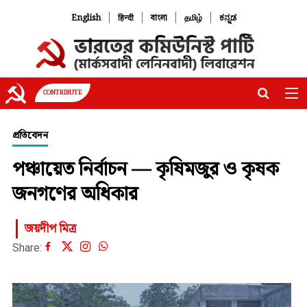
|
|
|
|
English
हिन्दी
বাংলা
தமிழ்
ಕನ್ನಡ
CONTRIBUTE
প্রতিবেদন
পঞ্চায়েত নির্বাচন — কৃষিমজুর ও কৃষক
জনগণের অধিকার
জয়দীপ মিত্র
Share: