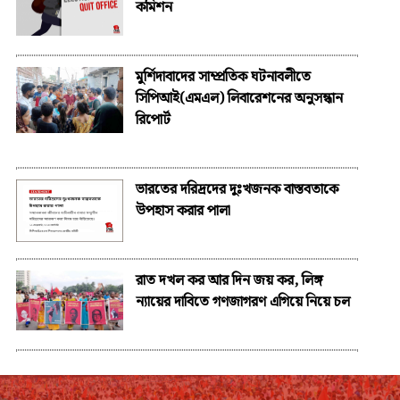
কমিশন
মুর্শিদাবাদের সাম্প্রতিক ঘটনাবলীতে
সিপিআই(এমএল) লিবারেশনের অনুসন্ধান
রিপোর্ট
ভারতের দরিদ্রদের দুঃখজনক বাস্তবতাকে
উপহাস করার পালা
রাত দখল কর আর দিন জয় কর, লিঙ্গ
ন্যায়ের দাবিতে গণজাগরণ এগিয়ে নিয়ে চল