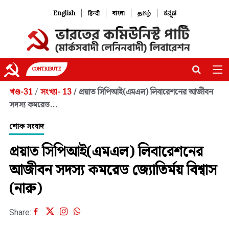
|
|
|
|
English
हिन्दी
বাংলা
தமிழ்
ಕನ್ನಡ
CONTRIBUTE
খণ্ড-31
সংখ্যা- 13
প্রয়াত সিপিআই(এমএল) লিবারেশনের আজীবন
/
/
সদস্য কমরেড...
শোক সংবাদ
প্রয়াত সিপিআই(এমএল) লিবারেশনের
আজীবন সদস্য কমরেড জ্যোতির্ময় বিশ্বাস
(নারু)
Share: