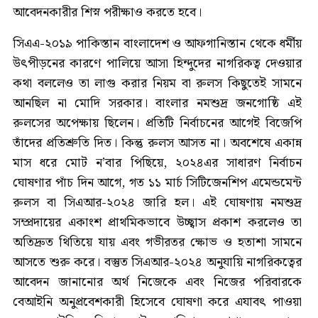
আবেদনকারীর শিস্ন পরীক্ষাও করতে হবে।
সিএএ-২০১৯ পাকিস্তান বাংলাদেশ ও আফগানিস্তান থেকে ধর্মীয়
উৎপীড়নের কারণে পালিয়ে আসা হিন্দুদের নাগরিকত্ব দেওয়ার
কথা বললেও তা লাগু করার নিয়ম বা রুলস কিছুতেই সামনে
আনছিল না মোদি সরকার। বাংলার নমশুদ্র জনগোষ্ঠি এই
রুলসের অপেক্ষায় ছিলেন। প্রতিটি নির্বাচনের আগেই বিজেপি
তাঁদের প্রতিশ্রুতি দিত। কিন্তু রুলস আসত না। অবশেষে একান্ন
মাস ধরে মোট ন’বার পিছিয়ে, ২০২৪এর সাধারণ নির্বাচন
ঘোষণার পাঁচ দিন আগে, গত ১১ মার্চ সিটিজেনশিপ এমেন্ডমেন্ট
রুলস বা সিএআর-২০২৪ জারি হল। এই ঘোষণায় নমশুদ্র
সম্প্রদায়ের একাংশ প্রাথমিকভাবে উচ্ছ্বাস প্রকাশ করলেও তা
অতিদ্রুত থিতিয়ে যায় এবং গভীরতর ক্ষোভ ও হতাশা সামনে
আসতে শুরু করে। বস্তুত সিএআর-২০২৪ অনুযায়ি নাগরিকত্বের
আবেদন জানানোর অর্থ নিজেকে এবং নিজের পরিবারকে
বেআইনি অনুপ্রবেশকারী হিসেবে ঘোষণা করে এযাবৎ পাওয়া