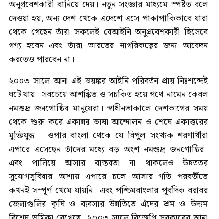
অনুপ্রবেশকারী বানিয়ে দেয়। নতুন সংজ্ঞার মাধ্যমে স্পষ্টত বলে
দেওয়া হয়, অন্য দেশ থেকে এদেশে এসে পাকাপাকিভাবে যারা
থেকে গেছেন তাঁরা সকলেই বেআইনি অনুপ্রবেশকারী হিসেবে
গণ্য হবেন এবং তাঁরা ভারতের নাগরিকত্বের জন্য আবেদন
করতেও পারবেন না।
২০০৩ সালে আনা এই ভয়ঙ্কর আইনি পরিবর্তন প্রায় নিঃশব্দেই
ঘটে যায়। সবচেয়ে আশঙ্কিত ও সচকিত হয়ে পথে নামেন কেবল
নমশুদ্র জনগোষ্ঠির মানুষেরা। স্বাধীনতাকালে দেশভাগের সময়
থেকে শুরু করে একান্নর ভাষা আন্দোলন ও শেষে একাত্তরের
মুক্তিযুদ্ধ – ওপার বাংলা থেকে যে বিপুল সংখ্যক শরণার্থীরা
এপারে এসেছেন তাঁদের মধ্যে বড় অংশ নমশুদ্র জনগোষ্ঠির।
এবং পালিয়ে আসার বাস্তবতা না থাকলেও উন্নততর
সুযোগসুবিধার আশায় এপারে চলে আসার গতি পরবর্তীতে
কখনই সম্পূর্ণ থেমে যায়নি। এবং পশ্চিমবাংলার পূর্বদিক বরাবর
জেলাগুলির কৃষি ও ব্যবসার উন্নতিতে এঁদের শ্রম ও উদ্যম
বিশেষ ভূমিকা রেখেছে। ২০০৩ সালে বিজেপি সরকারের আনা