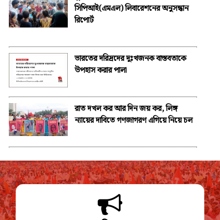
সিপিআই(এমএল) লিবারেশনের অনুসন্ধান
রিপোর্ট
ভারতের দরিদ্রদের দুঃখজনক বাস্তবতাকে
উপহাস করার পালা
রাত দখল কর আর দিন জয় কর, লিঙ্গ
ন্যায়ের দাবিতে গণজাগরণ এগিয়ে নিয়ে চল