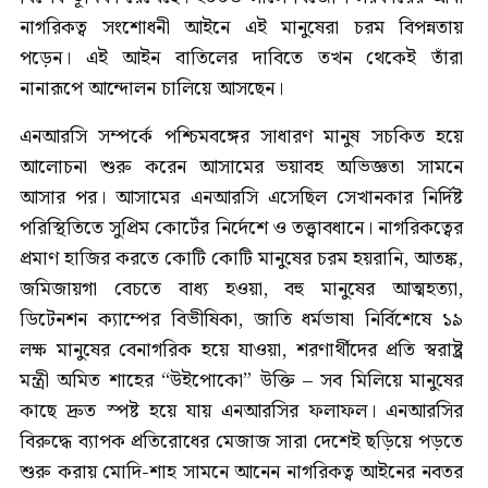
নাগরিকত্ব সংশোধনী আইনে এই মানুষেরা চরম বিপন্নতায়
পড়েন। এই আইন বাতিলের দাবিতে তখন থেকেই তাঁরা
নানারূপে আন্দোলন চালিয়ে আসছেন।
এনআরসি সম্পর্কে পশ্চিমবঙ্গের সাধারণ মানুষ সচকিত হয়ে
আলোচনা শুরু করেন আসামের ভয়াবহ অভিজ্ঞতা সামনে
আসার পর। আসামের এনআরসি এসেছিল সেখানকার নির্দিষ্ট
পরিস্থিতিতে সুপ্রিম কোর্টের নির্দেশে ও তত্ত্বাবধানে। নাগরিকত্বের
প্রমাণ হাজির করতে কোটি কোটি মানুষের চরম হয়রানি, আতঙ্ক,
জমিজায়গা বেচতে বাধ্য হওয়া, বহু মানুষের আত্মহত্যা,
ডিটেনশন ক্যাম্পের বিভীষিকা, জাতি ধর্মভাষা নির্বিশেষে ১৯
লক্ষ মানুষের বেনাগরিক হয়ে যাওয়া, শরণার্থীদের প্রতি স্বরাষ্ট্র
মন্ত্রী অমিত শাহের “উইপোকো” উক্তি – সব মিলিয়ে মানুষের
কাছে দ্রুত স্পষ্ট হয়ে যায় এনআরসির ফলাফল। এনআরসির
বিরুদ্ধে ব্যাপক প্রতিরোধের মেজাজ সারা দেশেই ছড়িয়ে পড়তে
শুরু করায় মোদি-শাহ সামনে আনেন নাগরিকত্ব আইনের নবতর