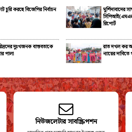
ট চুরি করছে বিজেপির নির্বাচন
মুর্শিদাবাদের স
সিপিআই(এমএল)
রিপোর্ট
িদ্রদের দুঃখজনক বাস্তবতাকে
রাত দখল কর আর
ার পালা
ন্যায়ের দাবিত
নিউজলেটার সাবস্ক্রিপশন