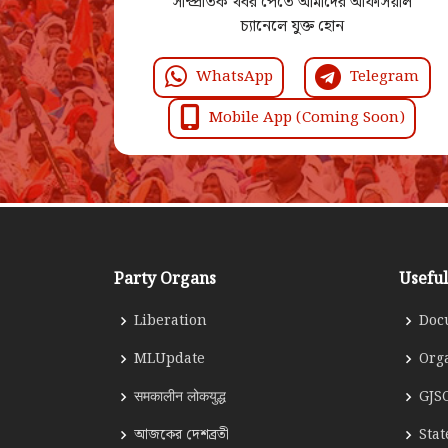
সাম্প্রতিক খবর পেতে আমাদের অফিসিয়াল
চ্যানেলে যুক্ত হোন
WhatsApp
Telegram
Mobile App (Coming Soon)
Party Organs
Useful
Liberation
Doc
MLUpdate
Org
समकालीन लोकयुद्ध
GJS
আজকের দেশব্রতী
Sta