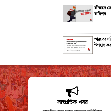
কীভাবে ভো
কমিশন
ভারতের দর
উপহাস কর
সাম্প্রতিক খবর