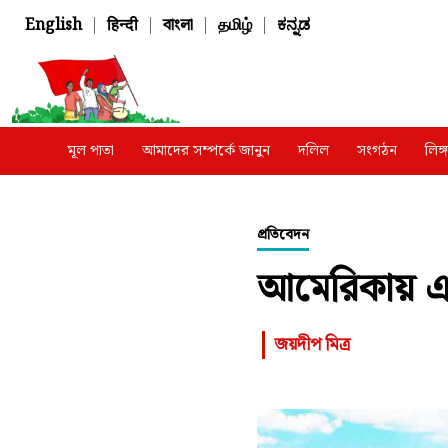
English
|
हिन्दी
|
বাংলা
|
தமிழ்
|
ಕನ್ನಡ
মূল পাতা
আমাদের সম্পর্কে জানুন
দলিল
সংগঠন
লিঙ
প্রতিবেদন
আমেরিকায় এখন
জয়দীপ মিত্র