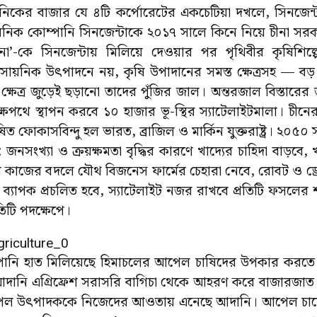
য়নিকের বাজার যে ৪টি কর্পোরেটের একচেটিয়া দখলে, সিনজেন্ট
ায়নিক কোম্পানি সিনজেন্টাকে ২০১৭ সালে কিনে নিয়ে চীনা সরকার
’-কে সিনজেন্টায় মিলিয়ে দেওয়ার পর পৃথিবীর কৃষিশিল্পে 
াসায়নিক উৎপাদনে নয়, কৃষি উপাদানের সমস্ত ক্ষেত্রসহ — বড় 
ল ক্ষেত্র জুড়েই ছড়ানো তাদের পুঁজির জাল। অন্তরজাল বিস্তার
ক্ষপথে স্থাপন করবে ১০ হাজার ভূ-স্থির স্যাটেলাইটমালা। চীনের 
িত ফোকাসবিন্দু হল ভারত, ব্রাজিল ও মার্কিন যুক্তরাষ্ট্র। ২০৫
জনসংখ্যা ও ক্রয়ক্ষমতা বৃদ্ধির কারণে খাদ্যের চাহিদা বাড়বে, 
কাজের বদলে যৌথ বিজনেস ফার্মের চেহারা নেবে, রোবট ও ড্রোন
্যাপক প্রচলিত হবে, স্যাটেলাইট নজর রাখবে প্রতিটি ফসলের শরীর
তিটি পদক্ষেপে।
্পানি হাত মিলিয়েছে হিমাচলের আপেল চাষিদের উপকার করতে।
আদানি এগ্রিফ্রেশ সরাসরি বাগিচা থেকে আহরণ করে বাজারজাত 
পেল উৎপাদককে নিজেদের আওতায় এনেছে আদানি। আপেল চাষের