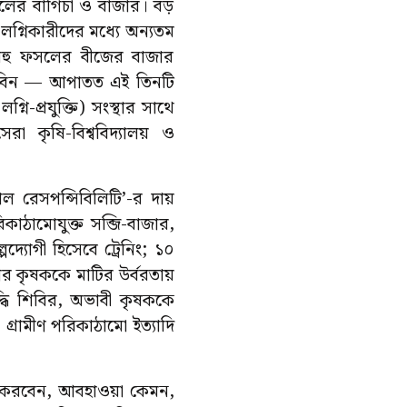
পেলের বাগিচা ও বাজার। বড়
 লগ্নিকারীদের মধ্যে অন্যতম
হ বহু ফসলের বীজের বাজার
াবিন — আপাতত এই তিনটি
ি-প্রযুক্তি) সংস্থার সাথে
া কৃষি-বিশ্ববিদ্যালয় ও
াল রেসপন্সিবিলিটি’-র দায়
কাঠামোযুক্ত সব্জি-বাজার,
পদ্যোগী হিসেবে ট্রেনিং; ১০
জার কৃষককে মাটির উর্বরতায়
দ্ধি শিবির, অভাবী কৃষককে
 গ্রামীণ পরিকাঠামো ইত্যাদি
 করবেন, আবহাওয়া কেমন,