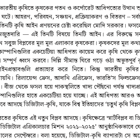
ভারতীয় কৃষিতে কৃষকের পতন ও কর্পোরেট আধিপত্যের উত্থান শু
 ঘটে। আহরণ, পরিবহন, সঞ্চয়ন, প্রক্রিয়াকরণ ও বিতরণ – সর্বক্
থেই তিনটি কৃষি আইন প্রণয়নের চেষ্টা করেছিল মোদি সরকার। ফস
ল মজুতদারি — এই তিনটি বিষয়ে তিনটি আইন। এর বিরুদ্ধে 
তন সবুজ বিপ্লবের মূল মূল এলাকার কৃষকেরা। কৃষকদের মূল কথা
কোম্পানিগুলির একচেটিয়া আধিপত্য কায়েম করে কৃষি থেকে কৃষ
 সম্পূর্ণ ধ্বংস করবে। দিল্লি সীমান্ত ঘিরে গড়ে ওঠা অভূতপূর্
প্রস্তাবগুলি প্রত্যাহার করে নিতে। কিন্তু ভারতীয় কৃষি
য়নি। রিলায়েন্স ফ্রেস, আদানি এগ্রিফ্রেস, ভারতি’স ফিল্ডফ্
 বীজ থেকে ফসল হয়ে পাকস্থলিতে খাদ্য পৌঁছনো পর্যন্ত খাদ্যপ্র
ম্পানিগুলির হাতে একচেটিয়া হয়ে যাচ্ছে। এই আধিপত্য আরও আ
সেবে আসছে ডিজিটাল-কৃষি, যাকে বিশ্ব ইতিহাসের ‘চতুর্থ কৃষি বি
তের কৃষিতে এই নতুন বিপ্লব আসছে। কৃষিক্ষেত্রে স্মার্টবিপ্লব ব
ডিজিটাল এগ্রিকালচার মিশন ২০২১–২০২৫’ আনুষ্ঠানিকভাবে ঘোষণা
ালের সেপ্টেম্বরে। বলা হয়েছে, ডিজিটাল-কৃষি ব্যাপারটা সে অর্থ