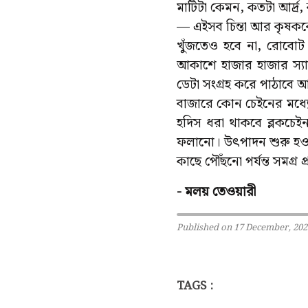
মাটিটা কেমন, কতটা আর্দ্র,
— এইসব চিন্তা আর কৃষককে
খুঁজতেও হবে না, রোবোট ও
আকাশে হাজার হাজার স্যাটেল
ডেটা সংগ্রহ করে পাঠাবে
বাজারে কোন চেইনের মধ্যে দ
হদিস ধরা থাকবে ব্লকচেই
ফলানো। উৎপাদন শুরু হও
কাছে পৌঁছনো পর্যন্ত সমগ্র
- মলয় তেওয়ারী
Published on 17 December, 202
TAGS :