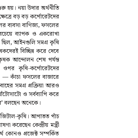
রু হয়। নয়া উদার অর্থনীতি
ষেত্রে বড় বড় কর্পোরেটদের
লের ব্যবসা বাণিজ্য, ফসলের
সবচেয়ে ব্যাপক ও একরোখা
 ছিল, আইনগুলি সমগ্র কৃষি
কদেরই বিচ্ছিন্ন করে দেবে
ব কৃষক আন্দোলন শেষ পর্যন্ত
র ওপর কৃষি-কর্পোরেটদের
রেস — কাঁচা ফসলের বাজারে
বাহের সমগ্র প্রক্রিয়া আরও
ঁটোসাটো ও সর্বব্যাপি করে
প্লব’ বলছেন অনেকে।
া ডিজিটাল-কৃষি। আপাতত পাঁচ
 করেছেন কেন্দ্রীয় মন্ত্রী
ে কোনও প্রজেক্ট সম্পর্কিত