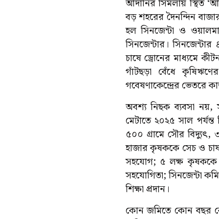
আদানির সিমলায় স্থিত ‘আব
বড় শহরের দৈনন্দিন বাজার ও
হল সিনজেন্টা ও ওয়ালমার
সিনজেন্টার। সিনজেন্ট
চাষে ড্রোনের মাধ্যমে কীট
গাঁটছড়া বেঁধে কৃষিঋণে
গবেষণাকেন্দ্রের ভেতরে ক
অবশ্য নিছক ব্যবসা নয়, স
মেটাতে ২০২৫ সাল পর্যন্ত
৫০০ গ্রামে সৌর বিদ্যুৎ, ৩
হাজার কৃষককে সেচ ও চাষ প
সহযোগ; ৫ লক্ষ কৃষককে স্
সহযোগিতা; সিনজেন্টা কমিউন
শিক্ষা প্রদান।
কোন জমিতে কোন বছর কো