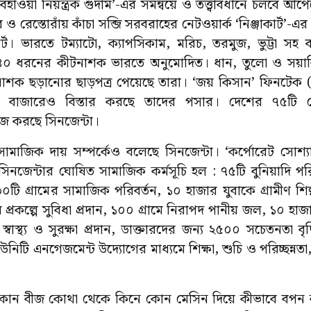
হাওয়া নিয়ন্ত্রক গুদাম’-এর সমন্বয়ে ও তত্ত্বাবধানে চলবে আ
 রেস্তোরাঁয় কাঁচা সব্জি সরবরাহের নেটওয়ার্ক ‘নিঞ্জাকার্ট’-এর
্ট। ভারতে টম্যাটো, ক্যাপসিকাম, মরিচ, তরমুজ, ভুট্টা স
ার ৪০ ধরনের কীটনাশক ভারতে অনুমোদিত। ধান, তুলো ও সয়
নাশক ছড়ানোর ছাড়পত্র পেয়েছে তারা। ‘জয় কিসান’ ফিনটেক (লগ্ন
র বাজারেও বিস্তার করছে তাদের পসার। দেশের ৭৫টি সের
াজ করছে সিনজেন্টা।
ামাজিক দায় সম্পর্কেও বলেছে সিনজেন্টা। ‘কর্পোরেট সোশ্য
 সিনজেন্টার ঘোষিত সামাজিক কর্মসূচি হল : ৭৫টি বুনিয়াদি পরি
০টি গ্রামের সামাজিক পরিবর্তন, ১০ হাজার যুবাকে গ্রামীণ শিল্
্রকল্পে সুবিধা প্রদান, ১০০ গ্রামে নিরাপদ পানীয় জল, ১০ হা
বাস্থ্য ও সুরক্ষা প্রদান, ডাক্তারদের জন্য ২৫০০ সচেতনতা বৃ
িটি এনগেজমেন্ট উদ্যোগের মাধ্যমে শিক্ষা, শুচি ও পরিচ্ছন্নতা,
ন বীজ কোথা থেকে কিনে কোন মেসিন দিয়ে কীভাবে বপন