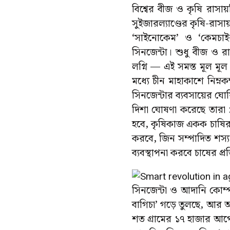
বিশ্বের বীজ ও কৃষি রাসা
সুইজারল্যাণ্ডের কৃষি-রাস
‘সাইনোকেম’ ও ‘কেমচাইনা
সিনজেন্টা। শুধু বীজ ও র
লগ্নি — এই সমস্ত মূল মূ
মধ্যে চীন মাহাকাশে নিম্নক
সিনজেন্টার ব্যবসায়ের ঘোষ
দিশা ঘোষণা করেছে তারা : 
হবে, কৃষিকাজ একক চাষির 
করবে, জিন সম্পাদিত শস্য ব
ব্যবস্থাপনা করবে চাষের প্র
সিনজেন্টা ও আদানি কোম
বাগিচা’ গড়ে তুলছে, আর 
শত গ্রামের ১৭ হাজার আ