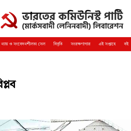
্গ ন্যায় ও সংবেদনশীলতা সেল
বিবৃতি
সংরক্ষণাগার
এই সপ্তাহে
বই
িপ্লব