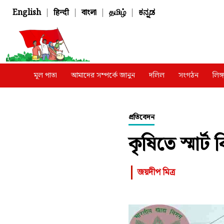
English
|
हिन्दी
|
বাংলা
|
தமிழ்
|
ಕನ್ನಡ
মূল পাতা
আমাদের সম্পর্কে জানুন
দলিল
সংগঠন
লিঙ
প্রতিবেদন
কৃষিতে স্মার্ট ব
জয়দীপ মিত্র