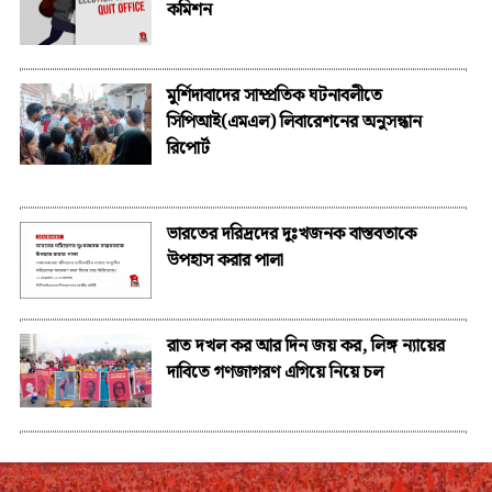
কমিশন
মুর্শিদাবাদের সাম্প্রতিক ঘটনাবলীতে
সিপিআই(এমএল) লিবারেশনের অনুসন্ধান
রিপোর্ট
ভারতের দরিদ্রদের দুঃখজনক বাস্তবতাকে
উপহাস করার পালা
রাত দখল কর আর দিন জয় কর, লিঙ্গ ন্যায়ের
দাবিতে গণজাগরণ এগিয়ে নিয়ে চল