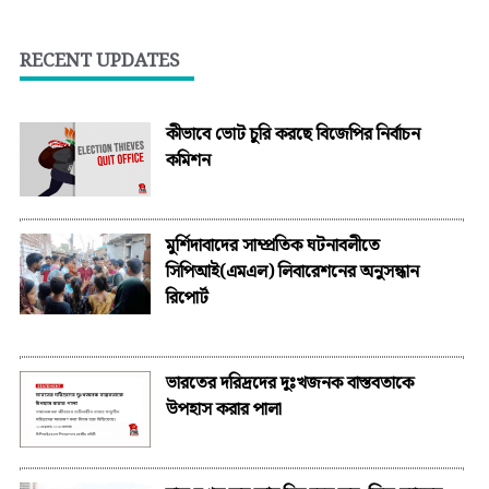
RECENT UPDATES
কীভাবে ভোট চুরি করছে বিজেপির নির্বাচন
কমিশন
মুর্শিদাবাদের সাম্প্রতিক ঘটনাবলীতে
সিপিআই(এমএল) লিবারেশনের অনুসন্ধান
রিপোর্ট
ভারতের দরিদ্রদের দুঃখজনক বাস্তবতাকে
উপহাস করার পালা