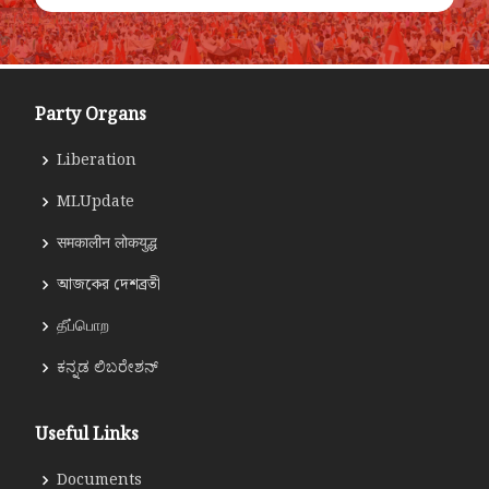
Party Organs
Liberation
MLUpdate
समकालीन लोकयुद्ध
আজকের দেশব্রতী
தீப்பொற
ಕನ್ನಡ ಲಿಬರೇಶನ್
Useful Links
Documents