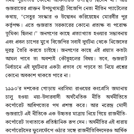
সময় পুরসভার কোনো অফিসারও উপস্থিত ছিলেন না। আর
গুজরাতের প্রাক্তন উপমুখ্যমন্ত্রী বিজেপি নেতা নীতিন প্যাটেলের
কথায়, “সেতুর সংস্কার ও উদ্বোধন করিয়েছেন মোরবীর পুর
কর্তৃপক্ষ। এতে গুজরাত সরকারের কোনো প্রত্যক্ষ বা পরোক্ষ
ভূমিকা ছিলনা।” জনগণের কাছে প্রত্যাখ্যাত হওয়ার সম্ভাবনায়
এবং প্রবল চাপের মুখে বিজেপির সবাই দুর্ঘটনা থেকে নিজেদের
দূরত্ব তৈরি করতে চাইছে। জনগণের কাছে এই প্রয়াস কতটা
আমল পাবে তা অবশ্যই কৌতূহলের বিষয়। তবে, গুজরাট
নির্বাচনে এই দুর্ঘটনার একটা প্রভাব যে পড়বে তা নিয়ে প্রশ্নের
কোনো অবকাশ থাকতে পারে না।
১৯৯০’র দশকের গোড়ায় নরসিমা রাওয়ের কংগ্ৰেসি জমানায়
চালু হওয়া নয়া-উদারবাদী অর্থনৈতিক নীতি অর্থনীতিতে
কর্পোরেট আধিপত্যের পথ প্রশস্ত করে। আর নরেন্দ্র মোদী
গুজরাটে এই নীতিকে এক উচ্চতর মাত্রায় নিয়ে গিয়ে রাজনীতি-
কর্পোরেট সখ্যতাকে প্রতিষ্ঠানিক রূপ দেন। অর্থনীতির এই ধারায়
কর্পোরেটদের ফুলেফেঁপে ওঠার সঙ্গে রাজনীতিবিদদেরও আর্থিক