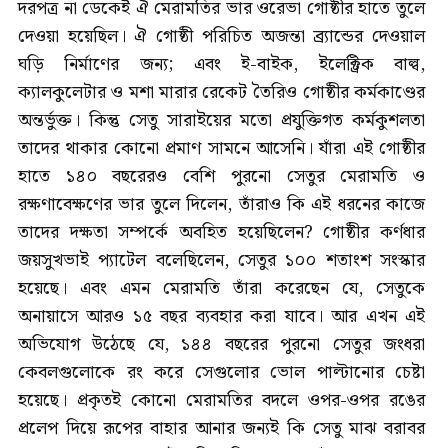
দরপত্র না ডেকেই ঐ মেরামতির ভার ওরেভা গোষ্ঠীর হাতে তুলে
দেওয়া হয়েছিল। ঐ গোষ্ঠী পরিচিত অজন্তা ব্র্যান্ডের দেওয়াল
ঘড়ি নির্মাণের জন্য; এবং ই-বাইক, ইলেক্ট্রিক বাল্ব,
ক্যালকুলেটার ও মশা মারার রেকেট তৈরিও গোষ্ঠীর কর্মকাণ্ডের
অন্তর্ভুক্ত। কিন্তু সেতু সারাইয়ের মতো প্রযুক্তিগত কর্মকুশলতা
তাদের থাকার কোনো প্রমাণ সামনে আসেনি। যাঁরা এই গোষ্ঠীর
হাতে ১৪০ বছরেরও বেশি পুরনো সেতুর মেরামতি ও
রক্ষণাবেক্ষণের ভার তুলে দিলেন, তাঁরাও কি এই ধরনের কাজে
তাদের দক্ষতা সম্পর্কে অবহিত হয়েছিলেন? গোষ্ঠীর কর্ণধার
জয়সুখভাই প্যাটেল বলেছিলেন, সেতুর ১০০ শতাংশ সংস্কার
হয়েছে। এবং এমন মেরামতি তাঁরা করেছেন যে, সেতুকে
অনায়াসে আরও ১৫ বছর ব্যবহার করা যাবে। আর এখন এই
অভিযোগ উঠেছে যে, ১৪৪ বছরের পুরনো সেতুর জংধরা
কেবলগুলোকে রং করে সেগুলোর ভোল পাল্টানোর চেষ্টা
হয়েছে। প্রকৃতই কোনো মেরামতির বদলে ওপর-ওপর রঙের
প্রলেপ দিয়ে রূপের বাহার আনার জন্যই কি সেতু মাঝ বরাবর