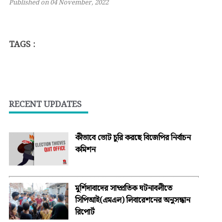
Published on 04 November, 2022
TAGS :
RECENT UPDATES
কীভাবে ভোট চুরি করছে বিজেপির নির্বাচন
কমিশন
মুর্শিদাবাদের সাম্প্রতিক ঘটনাবলীতে
সিপিআই(এমএল) লিবারেশনের অনুসন্ধান
রিপোর্ট