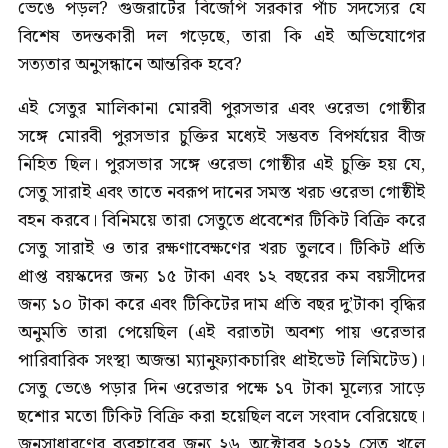
ভেঙে পড়ল? গুজরাটের বিজেপি সরকার পাঁচ সদস্যের যে
বিশেষ তদন্তকারী দল গড়েছে, তারা কি এই অভিযোগের
সত্যতার অনুসন্ধানে আন্তরিক হবে?
এই সেতুর মালিকানা মোরবী পুরসভার এবং ওরেভা গোষ্ঠীর
সঙ্গে মোরবী পুরসভার চুক্তির মধ্যেই সম্ভবত বিপর্যয়ের বীজ
নিহিত ছিল। পুরসভার সঙ্গে ওরেভা গোষ্ঠীর এই চুক্তি হয় যে,
সেতু সারাই এবং তাতে নবরূপ দানের সমস্ত খরচ ওরেভা গোষ্ঠীই
বহন করবে। বিনিময়ে তারা সেতুতে প্রবেশের টিকিট বিক্রি করে
সেতু সারাই ও তার রক্ষণাবেক্ষণের খরচ তুলবে। টিকিট প্রতি
প্রাপ্ত বয়স্কদের জন্য ১৫ টাকা এবং ১২ বছরের কম বয়সীদের
জন্য ১০ টাকা করে এবং টিকিটের দাম প্রতি বছর দু’টাকা বৃদ্ধির
অনুমতি তারা পেয়েছিল (এই বরাতটা অবশ্য পায় ওরেভার
পারিবারিক সংস্থা অজন্তা ম্যানুফ্যাকচারিং প্রাইভেট লিমিটেড)।
সেতু ভেঙে পড়ার দিন ওরেভার পক্ষে ১৭ টাকা মূল্যের সাড়ে
ছশোর মতো টিকিট বিক্রি করা হয়েছিল বলে সংবাদ বেরিয়েছে।
জনসাধারণের ব্যবহারের জন্য ২৬ অক্টোবর ২০২২ সেতু খুলে