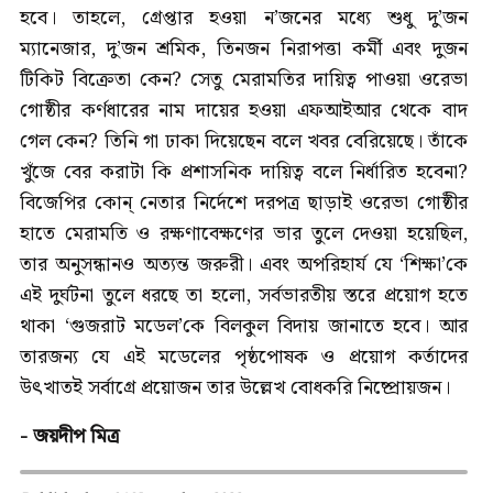
হবে। তাহলে, গ্ৰেপ্তার হওয়া ন’জনের মধ্যে শুধু দু’জন
ম্যানেজার, দু’জন শ্রমিক, তিনজন নিরাপত্তা কর্মী এবং দুজন
টিকিট বিক্রেতা কেন? সেতু মেরামতির দায়িত্ব পাওয়া ওরেভা
গোষ্ঠীর কর্ণধারের নাম দায়ের হওয়া এফআইআর থেকে বাদ
গেল কেন? তিনি গা ঢাকা দিয়েছেন বলে খবর বেরিয়েছে। তাঁকে
খুঁজে বের করাটা কি প্রশাসনিক দায়িত্ব বলে নির্ধারিত হবেনা?
বিজেপির কোন্ নেতার নির্দেশে দরপত্র ছাড়াই ওরেভা গোষ্ঠীর
হাতে মেরামতি ও রক্ষণাবেক্ষণের ভার তুলে দেওয়া হয়েছিল,
তার অনুসন্ধানও অত্যন্ত জরুরী। এবং অপরিহার্য যে ‘শিক্ষা’কে
এই দুর্ঘটনা তুলে ধরছে তা হলো, সর্বভারতীয় স্তরে প্রয়োগ হতে
থাকা ‘গুজরাট মডেল’কে বিলকুল বিদায় জানাতে হবে। আর
তারজন্য যে এই মডেলের পৃষ্ঠপোষক ও প্রয়োগ কর্তাদের
উৎখাতই সর্বাগ্ৰে প্রয়োজন তার উল্লেখ বোধকরি নিষ্প্রোয়জন।
- জয়দীপ মিত্র