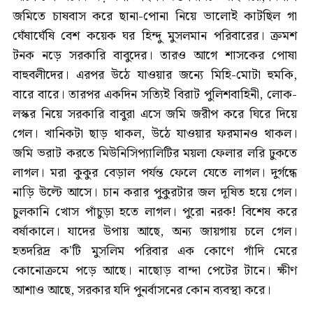
জমিতে চাষবাস করে ছানা-পোনা নিয়ে ভালোই কাটছিল গা
ঘেঁষাঘেঁষি বেশ কয়েক ঘর হিন্দু মুসলমান পরিবারের। ক্রমশ
টনক নড়ে সরকারি বাবুদের। তারও আগে শাসকের পোষা
বাহুবলীদের। এরপর উঠে যাওয়ার জন্যে মিহি-মোটা হুমকি,
বারে বারে। তারপর একদিন সত্যিই বিরাট পুলিশবাহিনী, লোক-
লস্কর নিয়ে সরকারি বাবুরা এসে জমি জরীপ করে ঘিরে দিয়ে
গেল। খানিকটা ছাড় থাকল, উঠে যাওয়ার ফরমানও থাকল।
জমি ভরাট করতে মিউনিসিপ্যালিটির ময়লা ফেলার লরি ঢুকতে
লাগল। মরা কুকুর বেড়াল পর্যন্ত ফেলে যেতে লাগল। দুর্গন্ধে
নাড়ি উল্টে আসে। চান করার পুকুরটার জল দূষিত হয়ে গেল।
চুলকানি খোস পাঁচুড়া হতে লাগল। পুরো নরক! বিশেষ করে
বর্ষাকালে। যাদের উপায় আছে, অন্য জায়গায় চলে গেল।
হতদরিদ্র ক'টি মুসলিম পরিবার এক কোণে গাঁদি মেরে
কোনোক্রমে পড়ে আছে। নাছোড় বান্দা পেটের টানে। ক্ষীণ
আশাও আছে, সরকার যদি পুনর্বাসনের কোন ব্যবস্থা করে।