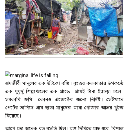
শ্রমজীবী মানুষের এক উটকো বস্তি। বৃহত্তর কলকাতার উপকণ্ঠে
এক মুমূর্ষু শিল্পাঞ্চলের এক প্রান্তে। প্রায়ই টানা হ্যাঁচড়া চলে।
সরকারি জমি। কোনও প্রজেক্টের জন্যে নির্দিষ্ট। সেইখানে
পেটের তাগিদে গ্রাম-ছাড়া মানুষেরা মাথা গোঁজার আশ্রয় খুঁজে
নিয়েছে।
আগে তো অনেক বড় বসতি ছিল। মস্ত দিঘিতে মাছ ধরে, বিশাল