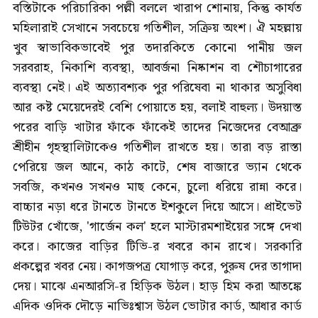
বস্তিটাকে পরিচারিকা পল্লী বললে খারাপ শোনায়, কিন্তু কার্যত
মহিলারাই সেখানে সবচেয়ে গতিশীল, সক্রিয় অংশ। ঐ মহল্লায়
খুব স্বাভাবিকভাবেই পুর তদারকিতে কোনো পানীয় জল
সরবরাহ, নিকাশি ব্যবস্থা, আবর্জনা নিষ্কাশন বা শৌচাগারের
ব্যবস্থা নেই। এই অত্যাবশ্যক পুর পরিষেবা না থাকার অসুবিধা
আর কষ্ট মেয়েদেরই বেশি পোয়াতে হয়, বলাই বাহুল্য। উদয়াস্ত
পরের বাড়ি খাটার ফাঁকে ফাঁকেই তাদের নিজেদের বেআব্রু
শ্রীহীন গৃহস্থালিটাকেও গতিশীল রাখতে হয়। তারা বড় রাস্তা
পেরিয়ে জল আনে, কাঠ কাটে, শেষ বাজারে ভ্যান থেকে
সবজি, কখনও সখনও মাছ কেনে, চুলো ধরিয়ে রান্না করে।
বাচ্চার নড়া ধরে টানতে টানতে ইশকুলে দিয়ে আসে। প্রাইভেট
টিউটর খোঁজে, 'গার্জেন কল' হলে মাস্টারমশাইয়ের সঙ্গে দেখা
করে। কাজের বাড়ির টিভি-র খবরে কান রাখে। সরকারি
প্রকল্পের খবর নেয়। কাগজপত্র যোগাড় করে, পুরুষ দের তাগাদা
দেয়। মাঝে এনআরসি-র হিড়িক উঠল। হাড় হিম করা আতঙ্কে
এদিক ওদিক দৌড়ে নাভিঃশ্বাস উঠল ভোটার কার্ড, আধার কার্ড