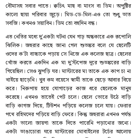
বৌমাসহ সবার পাতে। ক্বচিৎ মাছ বা মাংস বা ডিম। অপুষ্টির
কালো ছায়া পরিবার জুড়ে। মিড-ডে-মিল-এও তো শুধু ভাত
সবজি। কখনও সয়াবিন। ডিম তো বহুদিন বন্ধ।
এত নেতির মধ্যে দু'একটা ঘটনা যেন গাঢ় অন্ধকারে এক রূপোলি
ঝিলিক। জহুরার কাছে জানা গেল শুভঙ্কর বলে যে ছেলেটি
ওদের ক'টা বাচ্চাকে পড়ায় সে নিজে এক কলেজ ছাত্র। ছেলের
খোঁজ করতে একদিন এক মা দু'স্টপেজ দূরে শুভঙ্করের বাড়ি
গিয়েছিল। সেও ঝুপড়ি ঘর। মাস্টারের মা তাকে এক কাপ চা না
খাইয়ে ছাড়েনি। খুব কম বয়েসে স্বামী তাকে ছেড়ে আবার বিয়ে
করে। নিরুপায় হয়ে যোগাড়ের কাজ ধরে ছেলেকে মানুষ
করেছে। এখনও তাতেই পেট চলে। ছেলে ভোরে উঠে বাড়ি
বাড়ি কাগজ দিয়ে, টিউশন পড়িয়ে কলেজ চলে যায়। ফেরার
পথে রহিমদের পড়িয়ে বাড়ি ফেরে। কিন্তু জহুরারা এখনও পর্যন্ত
একটা ভালো জায়গা তাকে দিতে পারেনি পড়ানোর জন্যে।
একটা ভাঙাচোরা ঘরে মাস্টারের মোবাইলের টর্চের আলোয়