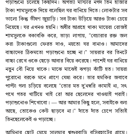
পড়াশুনো চলেছে কিছদিন। অগত্যা মাস্টার নগদ তিন হাজার
টাকা শামসুলকে দিয়ে বলেছিল ঘর বানিয়ে দিতে। লোকটার সব
ভালো কিন্তু ভীষণ জুয়াড়ি। সব টাকা উড়িয়ে আরও টাকা চেয়ে
নিয়েছে। ঘর এখনও হয়নি। অধীর আগ্রহে থাকা মায়েরা রোজই
শামসুলকে বকাবকি করে, তাড়া লাগায়, "বেচারার রক্ত জল
করা টাকাগুলো ফেরত দাও, নয়তো ঘর বানাও। আমাদের
বাচ্চাদের ঠিকমতো পড়াশুনো হচ্ছে না।" সায়রার বর তিনটে
বাচ্চা রেখে ওকে ছেড়ে আবার বিয়ে করেছে। পাশেই ঘর বানিয়ে
নতুন বৌ নিয়ে থাকে। মাঝে মাঝেই ঝগড়া ঝাঁটি হত। সায়রা
পুরোনো বরকে মনে প্রাণে ঘেন্না করে। তার হুমকির জবাবে
পাল্টা গলা চড়িয়ে বলেছে "তোর মত দু'নম্বরি কামাই না, সৎ
পথে গতর খাটিয়ে খাই রে! আর ছেলেদের খাওয়াই পরাই।
পড়াশুনোও শিখোবো। — আর আমার কিছু হলে, সবাইকে বলা
আছে, তোকেও কেউ ছাড়বে না।" দাঁতে দাঁত চেপে সত্যিই
তিনছেলেকেই ও পড়াচ্ছে।
আমিনার ছোট মেয়ে সালমার শ্বশুরবাড়ি বসিরহাটের গ্রামে।