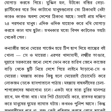
যোগাড় করতে গিয়ে। মুস্কিল হল, উটকো বস্তির বেড়া-
প্লাস্টিকের ঘরে দিন কাটানো মানুষগুলোর তো ঠিকানাই নেই!
কারও কারও অবশ্য দেশের ঠিকানা আছে। সবাই প্রায় দক্ষিণ
২৪ পরগনার মানুষ। এদিক ওদিক যাহোক করে নথি যোগাড়
করতে কাল ঘাম ছুটল। তখনকার মতো বিপদ কাটলেও ভয়টা
থেকেই গেল।
কন্যাশ্রীর জন্যে মেয়ের গার্জেন হয়ে টিপ ছাপ দিয়ে ব্যাঙ্কের বই
খোলা — সে ও মায়েরা। এরপর খাদ্যসাথী, লক্ষ্মীর ভাণ্ডার,
দুয়ারে সরকারের জন্যে দেশে ফোন করে তারিখ জেনে কাজের
বাড়ি থেকে ছুটি নিয়ে দেশে গিয়ে লাইনে দাঁড়ানো-সে ও
মেয়েরা। মহল্লায় কারও কিছু হলে মেয়েরাই চেঁচামেচি করে
লোকজন ডেকে হাসপাতালে পাঠায়। মহল্লায় বাহুবলীদের চেলা-
শাগরেদদের আনাগোনা চলে। একটা ঘরে তারা চুরির মালপত্র
রাখে, মদ গাঁজা খায়। মার পিট চেঁচামেচি করে, রাতভর হুল্লোড়
করে মানুষের ঘুমের ব্যাঘাত ঘটায়। কখনও পুলিশ আসে। কিন্তু
অপরাধীদের ধরে না, বরং কেউ প্রতিবাদ করতে গেলে তাকেই