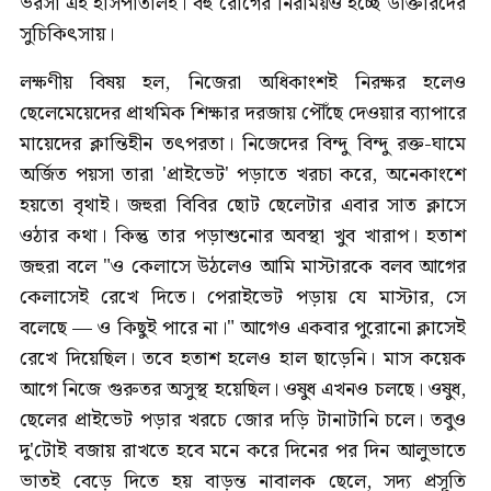
ভরসা এই হাসপাতালই। বহু রোগের নিরাময়ও হচ্ছে ডাক্তারদের
সুচিকিৎসায়।
লক্ষণীয় বিষয় হল, নিজেরা অধিকাংশই নিরক্ষর হলেও
ছেলেমেয়েদের প্রাথমিক শিক্ষার দরজায় পৌঁছে দেওয়ার ব্যাপারে
মায়েদের ক্লান্তিহীন তৎপরতা। নিজেদের বিন্দু বিন্দু রক্ত-ঘামে
অর্জিত পয়সা তারা 'প্রাইভেট' পড়াতে খরচা করে, অনেকাংশে
হয়তো বৃথাই। জহুরা বিবির ছোট ছেলেটার এবার সাত ক্লাসে
ওঠার কথা। কিন্তু তার পড়াশুনোর অবস্থা খুব খারাপ। হতাশ
জহুরা বলে "ও কেলাসে উঠলেও আমি মাস্টারকে বলব আগের
কেলাসেই রেখে দিতে। পেরাইভেট পড়ায় যে মাস্টার, সে
বলেছে — ও কিছুই পারে না।" আগেও একবার পুরোনো ক্লাসেই
রেখে দিয়েছিল। তবে হতাশ হলেও হাল ছাড়েনি। মাস কয়েক
আগে নিজে গুরুতর অসুস্থ হয়েছিল। ওষুধ এখনও চলছে। ওষুধ,
ছেলের প্রাইভেট পড়ার খরচে জোর দড়ি টানাটানি চলে। তবুও
দু'টোই বজায় রাখতে হবে মনে করে দিনের পর দিন আলুভাতে
ভাতই বেড়ে দিতে হয় বাড়ন্ত নাবালক ছেলে, সদ্য প্রসূতি