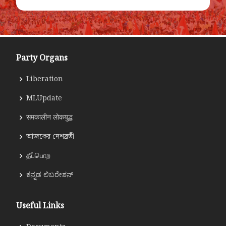
Party Organs
Liberation
MLUpdate
समकालीन लोकयुद्ध
আজকের দেশব্রতী
தீப்பொற
ಕನ್ನಡ ಲಿಬರೇಶನ್
Useful Links