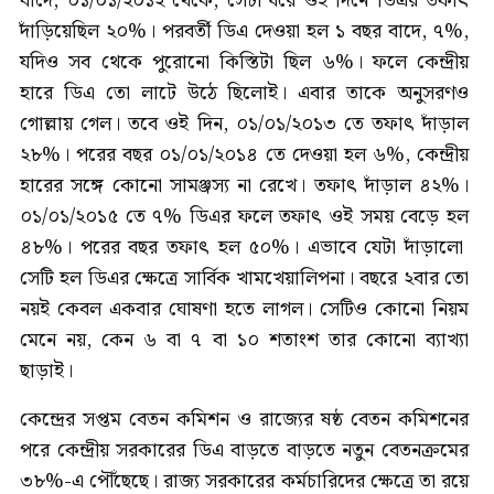
বাদে, ০১/০১/২০১২ থেকে, সেটা ধরে ওই দিনে ডিএর তফাৎ
দাঁড়িয়েছিল ২০%। পরবর্তী ডিএ দেওয়া হল ১ বছর বাদে, ৭%,
যদিও সব থেকে পুরোনো কিস্তিটা ছিল ৬%। ফলে কেন্দ্রীয়
হারে ডিএ তো লাটে উঠে ছিলোই। এবার তাকে অনুসরণও
গোল্লায় গেল। তবে ওই দিন, ০১/০১/২০১৩ তে তফাৎ দাঁড়াল
২৮%। পরের বছর ০১/০১/২০১৪ তে দেওয়া হল ৬%, কেন্দ্রীয়
হারের সঙ্গে কোনো সামঞ্জস্য না রেখে। তফাৎ দাঁড়াল ৪২%।
০১/০১/২০১৫ তে ৭% ডিএর ফলে তফাৎ ওই সময় বেড়ে হল
৪৮%। পরের বছর তফাৎ হল ৫০%। এভাবে যেটা দাঁড়ালো
সেটি হল ডিএর ক্ষেত্রে সার্বিক খামখেয়ালিপনা। বছরে ২বার তো
নয়ই কেবল একবার ঘোষণা হতে লাগল। সেটিও কোনো নিয়ম
মেনে নয়, কেন ৬ বা ৭ বা ১০ শতাংশ তার কোনো ব্যাখ্যা
ছাড়াই।
কেন্দ্রের সপ্তম বেতন কমিশন ও রাজ্যের ষষ্ঠ বেতন কমিশনের
পরে কেন্দ্রীয় সরকারের ডিএ বাড়তে বাড়তে নতুন বেতনক্রমের
৩৮%-এ পৌঁছেছে। রাজ্য সরকারের কর্মচারিদের ক্ষেত্রে তা রয়ে