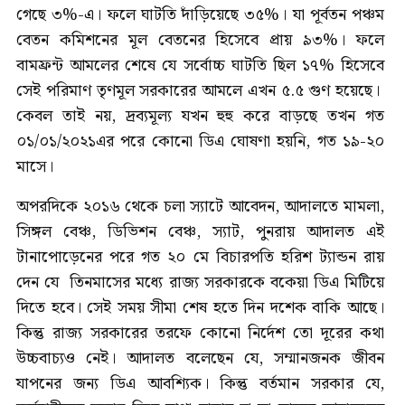
গেছে ৩%-এ। ফলে ঘাটতি দাঁড়িয়েছে ৩৫%। যা পূর্বতন পঞ্চম
বেতন কমিশনের মূল বেতনের হিসেবে প্রায় ৯৩%। ফলে
বামফ্রন্ট আমলের শেষে যে সর্বোচ্চ ঘাটতি ছিল ১৭% হিসেবে
সেই পরিমাণ তৃণমূল সরকারের আমলে এখন ৫.৫ গুণ হয়েছে।
কেবল তাই নয়, দ্রব্যমূল্য যখন হুহু করে বাড়ছে তখন গত
০১/০১/২০২১এর পরে কোনো ডিএ ঘোষণা হয়নি, গত ১৯-২০
মাসে।
অপরদিকে ২০১৬ থেকে চলা স্যাটে আবেদন, আদালতে মামলা,
সিঙ্গল বেঞ্চ, ডিভিশন বেঞ্চ, স্যাট, পুনরায় আদালত এই
টানাপোড়েনের পরে গত ২০ মে বিচারপতি হরিশ ট্যান্ডন রায়
দেন যে তিনমাসের মধ্যে রাজ্য সরকারকে বকেয়া ডিএ মিটিয়ে
দিতে হবে। সেই সময় সীমা শেষ হতে দিন দশেক বাকি আছে।
কিন্তু রাজ্য সরকারের তরফে কোনো নির্দেশ তো দূরের কথা
উচ্চবাচ্যও নেই। আদালত বলেছেন যে, সম্মানজনক জীবন
যাপনের জন্য ডিএ আবশ্যিক। কিন্তু বর্তমান সরকার যে,