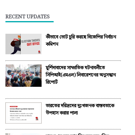
RECENT UPDATES
কীভাবে ভোট চুরি করছে বিজেপির নির্বাচন
কমিশন
মুর্শিদাবাদের সাম্প্রতিক ঘটনাবলীতে
সিপিআই(এমএল) লিবারেশনের অনুসন্ধান
রিপোর্ট
ভারতের দরিদ্রদের দুঃখজনক বাস্তবতাকে
উপহাস করার পালা