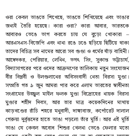
ওরা কেবল ভাঙতে শিখেছে, ভাঙতে শিখিয়েছে এবং ভাঙার
জন্যই তৈরি হয়েছে। কারা ওরা? কারা আবার, ভারতকে
আবারও ভেঙে ভাগ করতে চায় যে বুড়ো খোকারা –
আরএসএস-বিজেপি এবং নানা রঙে ঢঙে ছড়িয়ে ছিটিয়ে থাকা
তাদের বিচিত্র সব নামের আরো সব গুণ্ডা ও ধর্মের ষাঁড় বাহিনী।
আম্বেদকর, পেরিয়ার, লেনিন, ভগৎ সিং, সুকান্ত ভট্টাচার্য,
বিদ্যাসাগরের পরে ওদের আক্রমণের তালিকায় নতুন সংযোজন
বীর বিপ্লবী ও উলগুলানের অবিসংবাদী নেতা বিরসা মুণ্ডা।
সম্প্রতি গত ৯ জুন আমরা পার করে এলাম ভারতের স্বাধীনতা
সংগ্রামের উজ্জ্বল মাইল ফলক মুণ্ডা বিদ্রোহের নায়ক বিরসা
মুণ্ডার শহীদ দিবস, আর তার মাত্র কয়েকদিনের মাথায়
ঝাড়খণ্ডের রাঁচি শহরে মনুবাদী, দাঙ্গাবাজ, কর্পোরেট দালাল
গেরুয়া দুর্বৃত্তদের হাতে ভাঙা পড়লো তাঁর মূর্তি। আর এই মূর্তি
ভাঙা যে কেবল অবোধ শিশুর খেলনা ভেঙে ফেলার মতো