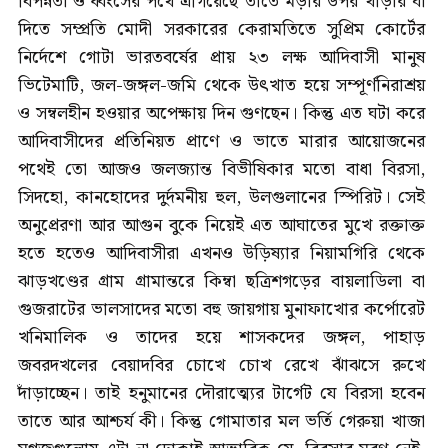
বিপন্নতা ও ধ্বংসের পথে এগিয়েছে তাতে মড়ার উপর খাঁড়ার ঘা
দিতে সম্প্রতি মোদী সরকারের কেরামতিতে সুপ্রিম কোর্টের
নির্দেশে গোটা ভারতবর্ষের প্রায় ২৩ লক্ষ আদিবাসী মানুষ
ভিটেমাটি, জল-জঙ্গল-জমি থেকে উৎখাত হয়ে সম্পূর্ণনিরাশ্রয়
ও সম্বলহীন হওয়ার অপেক্ষায় দিন গুণছেন। কিন্তু এত ঘটা করে
আদিবাসীদের প্রতিনিয়ত প্রাণে ও ভাতে মারার আয়োজনের
পথেই তো আজও জলজ্যান্ত বিভীষিকার মতো বাধা বিরসা,
সিদহো, কানহোদের দুর্দমনীয় হুল, উলগুলানের স্পিরিট। সেই
অনুপ্রেরণা আর আগুন বুকে নিয়েই এত আঘাতের মুখে রক্তাক্ত
হতে হতেও আদিবাসীরা এখনও উড়িষ্যার নিয়ামগিরি থেকে
ঝাড়খণ্ডের গ্রাম গ্রামান্তরে কিম্বা ছত্রিশগড়ের বায়লাডিলা বা
গুজরাটের ভালসাদের মতো বহু জায়গায় মুনাফাখোর কর্পোরেট
খনিমালিক ও তাদের হয়ে শাসকদের জঙ্গল, পাহাড়
জবরদখলের বেয়াদবির চোখে চোখ রেখে ঝাঁঝসে রুখে
দাঁড়াচ্ছেন। তাই হনুমানের দৌরাত্ম্যের টার্গেট যে বিরসা হবেন
তাতে আর আশ্চর্য কী। কিন্তু গোমাতার মল ভর্তি গেরুয়া খাজা