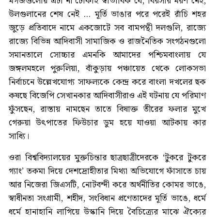
মগজগুলোয় এটা না ঢোকাই স্বাভাবিক যে, বিরসার মরণ নেই,
উলগুলানের শেষ নেই ... মূর্তি ভাঙার পরে পরেই রাঁচি শহর
জুড়ে প্রতিবাদে নামে একজোটে সব বামপন্থী দলগুলি, রাজ্যে
রাজ্যে বিভিন্ন আদিবাসী সামাজিক ও রাজনৈতিক সংগঠনগুলো
সমানতালে সোচ্চার এমনকি আমাদের পশ্চিমবাংলায় যে
জঙ্গলমহলে পুরুলিয়া, বাঁকুড়ায় পঞ্চায়েত থেকে লোকসভা
নির্বাচনে উল্লেখযোগ্য সাফল্যকে কেন্দ্র করে বাংলা দখলের ছক
কষছে বিজেপি সেখানকার আদিবাসীরাও এই ঘটনায় যে পরিমাণ
ফুঁসছেন, রাস্তায় নামছেন তাতে বিষাক্ত তীরের ফলার মুখে
গেরুয়া উৎপাতের ফিউচার ডুম হয়ে যাওয়া আটকায় কার
সাধ্যি।
ওরা বিশ্ববিদ্যালয়ের মুক্তচিন্তার ছাত্রছাত্রীদেরকে ‘টুকরে টুকরে
গ্যাং’ তকমা দিয়ে দেশদ্রোহীতার মিথ্যা অভিযোগে ফাঁসাতে চায়
আর নিজেরা জিএসটি, নোটবন্দী করে অর্থনীতির কোমর ভাঙে,
স্বাধীনতা সংগ্রামী, শহীদ, সংবিধান প্রণেতাদের মূর্তি ভাঙে, ধর্মে
ধর্মে হানাহানি লাগিয়ে উস্কানি দিয়ে বৈচিত্র্যের মাঝে ঐক্যের