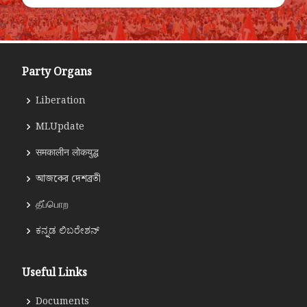
Party Organs
Liberation
MLUpdate
समकालीन लोकयुद्ध
আজকের দেশব্রতী
தீப்பொற
ಕನ್ನಡ ಲಿಬರೇಶನ್
Useful Links
Documents