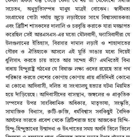
কেবল একটা বস্তু ভেঙে ফেলা যে নয় তা যেকোনো সমাজ
সচেতন, অনুভূতিসম্পন্ন মানুষ মাত্রই বোঝেন। স্বাধীনতা
সংগ্রামের গোটা পর্যায় জুড়ে লড়াইয়ের সাথে বিশ্বাসঘাতকতা
এবং ব্রিটিশ শাসকদের দালালি ও চরবৃত্তি করাকে যারা মজ্জাগত
করেছিল সেই আরএসএস-এর মতো মৌলবাদী, ফ্যাসিবাদীরা যে
উলগুলানের ইতিহাস, বিরসার দামাল লড়াই ও শাহাদাতের
গৌরব ও ঐতিহ্যকে আসলে এই মূর্তি ভাঙার মধ্যে দিয়েই
ধূলিসাৎ করতে চায় তাতে আর সন্দেহ কী? এমনিতেই বিনা
বাধায় হিন্দুরাষ্ট্র গঠনের যে বিষাক্ত লক্ষ্য ওদের রয়েছে তার পথ
পরিষ্কার করতে দেশের কোণায় কোণায় প্রায় প্রতিদিনই কোনো
না কোনো আদিবাসী, দলিত বা সংখ্যালঘু হত্যার ঘটনা নিয়মিত
হয়ে দাঁড়িয়েছে। আদিবাসীদের বাসস্থান, জঙ্গলের ও প্রাকৃতিক
সম্পদের উপর সাংবিধানিক অধিকার, মাতৃভাষা, সংস্কৃতি,
সামাজিক বিন্যাস, রুটি-রুজি, ধর্মবিশ্বাস সবকিছুই বৈদিক
আর্যদের ভারতে প্রবেশ থেকে ব্রিটিশরাজ হয়ে আজকের হিন্দি-
হিন্দু-হিন্দুস্তানের উন্মাদনা ও উৎপাতের সময় অবধি তিলে তিলে