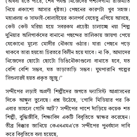
(অথবা হতে পারে, শেষ পর্যন্ত নিজেদের পশ্চাদগামী রাজনীতি
নিয়ে প্রকাশ্যে আসার ধৃষ্টতা) পেছনের কারণটা খুব সহজ।
মহাপ্রলয় ও সাফাই-ধোলাইয়ের কালপর্ব যেহেতু এগিয়ে আসছে,
কেউ কেউ মরিয়া হয়ে সবরকম প্রচেষ্টা চালাচ্ছে নয়া শিল্প
দুনিয়ার অলিগার্কদের বানানো পছন্দের তালিকায় জায়গা পেয়ে
যেকোনো মূল‍্যে মোদীর নৌকায় ওঠার। যারা পেছনে পড়ে
থাকবে তারা হয়তো চিরতরে বিলীন হয়ে যাবে। না কি, আমাদের
নিজেদের ছোটো ছোটো ডিঙিনৌকাগুলো বানাতে হবে, যত
বেশি বেশি সম্ভব, যত তাড়াতাড়ি সম্ভব। ঘুমপারানি গল্পের
সিন্ডলারই হয়ত প্রকৃত জুজু।”
সন্দীপের লড়াই অগ্রণী শিল্পীদের জগতে ফ্যাসিস্ট আগ্রাসনের
দিকে আঙ্গুল তুলেছে। প্রশ্ন উঠেছে, ‘গোদি মিডিয়ার পর কি
এবার তাহলে গোদি আর্ট’? সন্দীপের পাশে দাঁড়িয়ে কয়েক শত
শিল্পী, বুদ্ধিজীবি, শিক্ষাবিদ একটি বিবৃতিতে স্বাক্ষর করেছেন।
তীব্র ধিক্কার জানিয়ে কেএনএমএ’তে সন্দীপের পুনর্বহাল দাবি
করে বিবৃতিতে বলা হয়েছে,