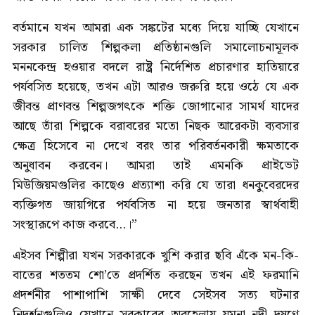
বর্তমানে যখন আমরা এক সঙ্কটের মধ্যে দিয়ে যাচ্ছি যেখানে
সরকার চালিত শিল্পকলা প্রতিষ্ঠানগুলি সমালোচনামূলক
মননকেন্দ্র হওয়ার বদলে রাষ্ট্র নির্দেশিত প্রচারণার হাতিয়ারে
পর্যবসিত হয়েছে, তখন এটা আরও জরুরি হয়ে ওঠে যে এক
জীবন্ত প্রাণবন্ত শিল্পজগৎকে শক্তি জোগানোর সামর্থ যাদের
আছে তাঁরা শিল্পকে বরাবরের মতো নিছক আরেকটা ব্যবসার
ক্ষেত্র হিসেবে না দেখে বরং তার পরিবর্তনকারী ক্ষমতাকে
অনুধাবন করবেন। আমরা তাই এমনকি প্রাইভেট
মিউজিয়মগুলির কাছেও প্রত্যাশা করি যে তারা ধনকুবেরদের
ব্যক্তিগত জায়গিরে পর্যবসিত না হয়ে জনতার স্বার্থবাহী
সংস্থারূপে কাজ করবে...।”
এইসব শিল্পীরা যখন সরকারকে খুশি করার ছবি এঁকে মন-কি-
বাতের শততম শো’তে প্রদর্শিত করছেন তখন এই ফরমানি
প্রদর্শনীর পাশাপাশি সাক্ষী দেবে সেইসব সত্য ঘটনার
নিদর্শনগুলিও যেখানে সরকারের অবহেলায় যমুনা নদী দূষণে