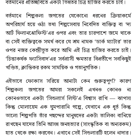
বর্তমানের প্রতিচ্ছবিতে একটা ভিন্নতর চিত্র হাজির করতে চাই।
বর্তমানে শিল্পকলা জগতের যেকোনো ধরনের ক্রিয়াকর্মে
অপরিহার্য হয়ে ওঠা তথা শিল্পসেবায় নিবেদিত ব্যক্তিত্ব বা ‘দ্য
আর্ট ফিলানথ্রোফিস্ট’এর ওপর এবং তার চারপাশে জমে থাকে
বা সেই ব্যক্তিত্বকে সমর্থ করে যে শ্রম নামক ‘ডার্ক ম্যাটার’ তার
ওপর নজর কেন্দ্রীভূত করে আমি এই চিত্র হাজির করতে চাই।
‘চিত্তাকর্ষক ফ্যাসিবাদ’এর সর্বগ্রাসী ক্ষমতার বিপ্রতীপে সবকিছুই
খণ্ডিত, ক্লান্তিকর রকম সাময়িক ও গতানুগতিক।
এইভাবে ফোকাস সরিয়ে আনাটা কেন গুরুত্বপূর্ণ? কারণ
শিল্পকলা জগতের আমরা সকলেই এখনও কোনও না
কোনওভাবে একটা ‘সিন্ডলার্স লিস্ট’এ বিশ্বাস রাখি — ঝাপসা
কিন্তু মোলায়েম এক ঘুমপারানি গল্পে, যেখানে এক ধূর্ত কিন্তু
ভালো শিল্পপতি তাঁর পছন্দের মানুষদের একটা তালিকা বানিয়ে
রাখছেন যাদের তিনি আসন্ন জনহত্যার (সাংস্কৃতিক বা অন্যরকম)
হাত থেকে রক্ষা করবেন। এখানে সেই সিন্ডলারটি হলেন নাদার।