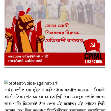
ডক্টর সন্দীপ কে লুইস চাকরি থেকে বরখাস্ত হয়েছেন। বিষয়টা
রাজনৈতিক। গত ১৫ মে ২০২৩ তিনি যে ফেসবুক পোস্ট করেন
তার শাস্তি হিসেবেই তাঁর ওপর এই আঘাত। এই পোস্টে তিনি
দেশের বেশ কিছু অগ্রগণ্য চিত্রশিল্পীদের সমালোচনা করেছিলেন