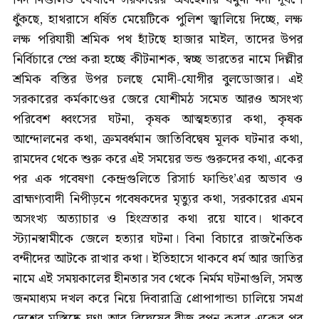
ধুঁকছে, হাথরাসে ধর্ষিত মেয়েটিকে পুলিশ জ্বালিয়ে দিচ্ছে, লক্ষ
লক্ষ পরিযায়ী শ্রমিক পথ হাঁটছে হাজার মাইল, তাদের উপর
নির্বিচারে স্প্রে করা হচ্ছে কীটনাশক, স্বচ্ছ ভারতের নামে দিল্লীর
শ্রমিক বস্তির উপর চলছে মোদী-যোগীর বুলডোজার। এই
সরকারের কর্মকাণ্ডের জেরে যোশীমঠ সমেত আরও অসংখ্য
পরিবেশ ধ্বংসের ঘটনা, কৃষক আত্মহত্যার কথা, কৃষক
আন্দোলনের কথা, ক্রমবর্ধমান জাতিবিদ্বেষ মূলক ঘটনার কথা,
রামদেব থেকে শুরু করে এই সময়ের ভন্ড গুরুদের কথা, একের
পর এক গবেষণা কেন্দ্রগুলিতে রিসার্চ ফান্ডিং’এর অভাব ও
ব্রাহ্মণ্যবাদী নিপীড়নে গবেষকদের মৃত্যুর কথা, সরকারের এমন
অসংখ্য অত্যাচার ও হিংস্রতার কথা রয়ে যাবে। থাকবে
স্ট্যানস্বামীকে জেলে হত্যার ঘটনা। বিনা বিচারে রাজনৈতিক
বন্দীদের আটকে রাখার কথা। ইতিহাসে থাকবে ধর্ম আর জাতির
নামে এই সময়কালের হীনতার সব থেকে নির্মম ঘটনাগুলি, সমস্ত
জনমাধ্যম দখল করে নিয়ে দিবারাত্রি প্রোপাগান্ডা চালিয়ে সমগ্র
দেশের মস্তিষ্কে ঘৃণা আর বিদ্বেষের বীজ বপন করার একের পর