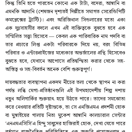
কিন্তু তিনি হতে পারতেন কোনো এক টাটা, বদেরা, আম্বানি বা
এমনকি আদানি (শেষজন দৃশ্যতই দিল্লীতে সমাগত সেরেন্ডিপিটি
কমপ্লেক্সের ট্রাস্টি)। এবং অরিজিনাল সিন্ডলারের মতো একা
এক দুঃসাহসীর বদলে এখন এই ব্যক্তিত্বকে বুঝতে হবে এক
সম্মিলিত সত্ত্বা হিসেবে — কেবল এক পারিবারিক নাম পদবি বা
তার প্রচারে লিপ্ত একটা পরিবারকে দিয়ে নয়, বরং বিভিন্ন
পরিবার ও এন্টারপ্রাইজের মধ্যেকার অন্তর্জালের গ্রন্থি হিসেবেও
বুঝতে হবে, যেখানে আপোসে প্রতিদ্বন্দ্বিতা করার থেকে সহ-
অস্তিত্ব ও সহ-বিবর্তন অনেক বেশি গুরুত্বপূর্ণ।
দায়বদ্ধতার ব্যবস্থাপনা একদম নীচের তলা থেকে স্থাপন না করা
পর্যন্ত লব্ধি মেগা-প্রতিষ্ঠানগুলি এই উপমহাদেশীয় শিল্প দশায়
নতুন অলিগার্কির শুরুয়াৎ হয়ে উঠতে পারে। তাদের সমঝোতা
করে নেওয়ার প্রতিটি দৃষ্টান্তকে, তা সে এনজিএমএ প্রদর্শনী হোক
বা মুম্বাইয়ের গালায় নিতা মুকেশ আম্বানি কালচারাল সেন্টার
‘এনএমএসিসি’এ হিন্দু সাধুদের হাজিরাই হোক, দেখা যেতে পারে
বর্তমান রাজনৈতিক পরিস্থিতিতে এক জরুরি প্রয়োজনবাদ ও