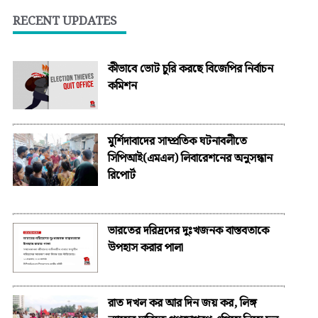
RECENT UPDATES
কীভাবে ভোট চুরি করছে বিজেপির নির্বাচন
কমিশন
মুর্শিদাবাদের সাম্প্রতিক ঘটনাবলীতে
সিপিআই(এমএল) লিবারেশনের অনুসন্ধান
রিপোর্ট
ভারতের দরিদ্রদের দুঃখজনক বাস্তবতাকে
উপহাস করার পালা
রাত দখল কর আর দিন জয় কর, লিঙ্গ