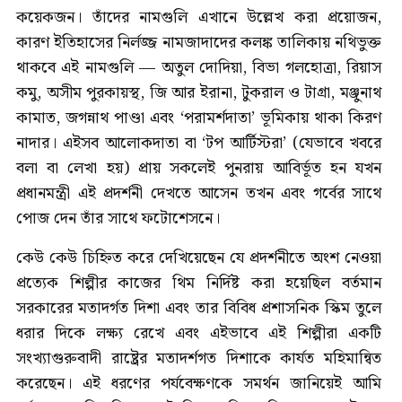
কয়েকজন। তাঁদের নামগুলি এখানে উল্লেখ করা প্রয়োজন,
কারণ ইতিহাসের নির্লজ্জ নামজাদাদের কলঙ্ক তালিকায় নথিভুক্ত
থাকবে এই নামগুলি — অতুল দোদিয়া, বিভা গলহোত্রা, রিয়াস
কমু, অসীম পুরকায়স্থ, জি আর ইরানা, টুকরাল ও টাগ্রা, মঞ্জুনাথ
কামাত, জগন্নাথ পাণ্ডা এবং ‘পরামর্শদাতা’ ভূমিকায় থাকা কিরণ
নাদার। এইসব আলোকদাতা বা ‘টপ আর্টিস্টরা’ (যেভাবে খবরে
বলা বা লেখা হয়) প্রায় সকলেই পুনরায় আবির্ভূত হন যখন
প্রধানমন্ত্রী এই প্রদর্শনী দেখতে আসেন তখন এবং গর্বের সাথে
পোজ দেন তাঁর সাথে ফটোশেসনে।
কেউ কেউ চিহ্নিত করে দেখিয়েছেন যে প্রদর্শনীতে অংশ নেওয়া
প্রত্যেক শিল্পীর কাজের থিম নির্দিষ্ট করা হয়েছিল বর্তমান
সরকারের মতাদর্গত দিশা এবং তার বিবিধ প্রশাসনিক স্কিম তুলে
ধরার দিকে লক্ষ্য রেখে এবং এইভাবে এই শিল্পীরা একটি
সংখ্যাগুরুবাদী রাষ্ট্রের মতাদর্শগত দিশাকে কার্যত মহিমান্বিত
করেছেন। এই ধরণের পর্যবেক্ষণকে সমর্থন জানিয়েই আমি