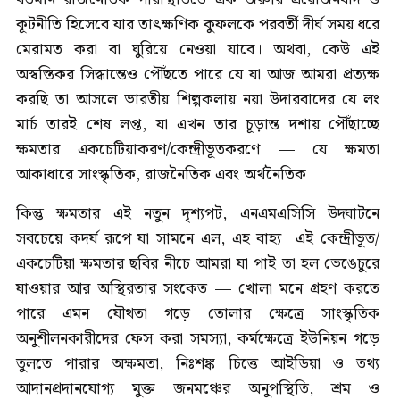
কূটনীতি হিসেবে যার তাৎক্ষণিক কুফলকে পরবর্তী দীর্ঘ সময় ধরে
মেরামত করা বা ঘুরিয়ে নেওয়া যাবে। অথবা, কেউ এই
অস্বস্তিকর সিদ্ধান্তেও পৌঁছতে পারে যে যা আজ আমরা প্রত্যক্ষ
করছি তা আসলে ভারতীয় শিল্পকলায় নয়া উদারবাদের যে লং
মার্চ তারই শেষ লপ্ত, যা এখন তার চূড়ান্ত দশায় পৌঁছাচ্ছে
ক্ষমতার একচেটিয়াকরণ/কেন্দ্রীভূতকরণে — যে ক্ষমতা
আকাধারে সাংস্কৃতিক, রাজনৈতিক এবং অর্থনৈতিক।
কিন্তু ক্ষমতার এই নতুন দৃশ্যপট, এনএমএসিসি উদ্ঘাটনে
সবচেয়ে কদর্য রূপে যা সামনে এল, এহ বাহ‍্য। এই কেন্দ্রীভূত/
একচেটিয়া ক্ষমতার ছবির নীচে আমরা যা পাই তা হল ভেঙেচুরে
যাওয়ার আর অস্থিরতার সংকেত — খোলা মনে গ্রহণ করতে
পারে এমন যৌথতা গড়ে তোলার ক্ষেত্রে সাংস্কৃতিক
অনুশীলনকারীদের ফেস করা সমস‍্যা, কর্মক্ষেত্রে ইউনিয়ন গড়ে
তুলতে পারার অক্ষমতা, নিঃশঙ্ক চিত্তে আইডিয়া ও তথ্য
আদানপ্রদানযোগ্য মুক্ত জনমঞ্চের অনুপস্থিতি, শ্রম ও