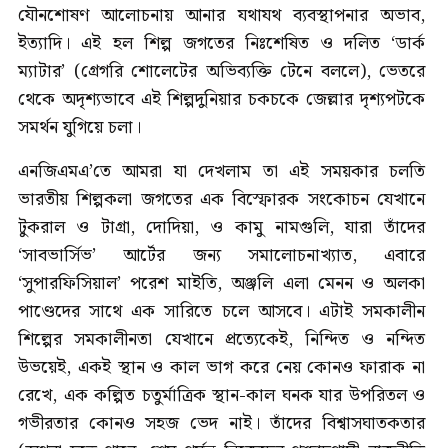
যৌনশোষণ আলোচনায় আনার যথাযথ ব্যবস্থাপনার অভাব,
ইত্যাদি। এই হল শিল্প জগতের নিঃশেষিত ও দলিত ‘ডার্ক
ম্যাটার’ (গ্রেগরি শোলেটের অভিব্যক্তি টেনে বললে), ভেতরে
থেকে অদৃশ্যভাবে এই শিল্পদুনিয়ার চকচকে জেল্লার দৃশ্যপটকে
সমর্থন যুগিয়ে চলা।
এনজিএমএ’তে আমরা যা দেখলাম তা এই সময়কার চলতি
ভারতীয় শিল্পকলা জগতের এক বিস্ফোরক সংকোচন যেখানে
টুকরাল ও টাগ্রা, দোদিয়া, ও কামু নামগুলি, যারা তাঁদের
‘সাবভার্সিভ’ আর্টের জন্য সমালোচনাখ্যাত, এবারে
‘সুপারফিসিয়াল’ পরেশ মাইতি, অঞ্জলি এলা মেনন ও অলকা
পাণ্ডেদের সাথে এক সারিতে চলে আসবে। এটাই সমকালীন
শিল্পের সমকালীনতা যেখানে প্রত্যেকেই, নিন্দিত ও নন্দিত
উভয়েই, একই স্থান ও কাল ভাগ করে নেয় কোনও ফারাক না
রেখে, এক কল্পিত চতুর্মাত্রিক স্থান-কাল ঘনক যার উপরিতল ও
গভীরতার কোনও সহজ ভেদ নাই। তাঁদের বিশ্বাসঘাতকতার