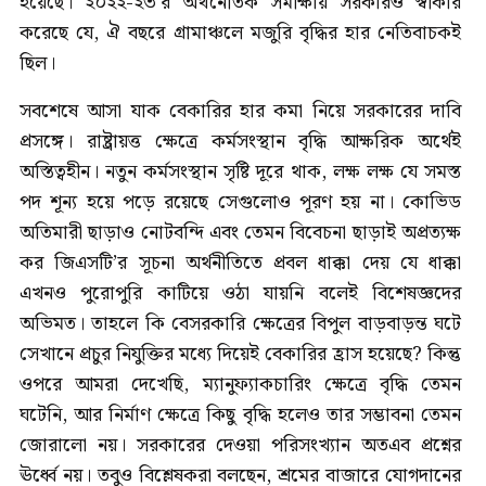
হয়েছে। ২০২২-২৩’র অর্থনৈতিক সমীক্ষায় সরকারও স্বীকার
করেছে যে, ঐ বছরে গ্রামাঞ্চলে মজুরি বৃদ্ধির হার নেতিবাচকই
ছিল।
সবশেষে আসা যাক বেকারির হার কমা নিয়ে সরকারের দাবি
প্রসঙ্গে। রাষ্ট্রায়ত্ত ক্ষেত্রে কর্মসংস্থান বৃদ্ধি আক্ষরিক অর্থেই
অস্তিত্বহীন। নতুন কর্মসংস্থান সৃষ্টি দূরে থাক, লক্ষ লক্ষ যে সমস্ত
পদ শূন্য হয়ে পড়ে রয়েছে সেগুলোও পূরণ হয় না। কোভিড
অতিমারী ছাড়াও নোটবন্দি এবং তেমন বিবেচনা ছাড়াই অপ্রত্যক্ষ
কর জিএসটি’র সূচনা অর্থনীতিতে প্রবল ধাক্কা দেয় যে ধাক্কা
এখনও পুরোপুরি কাটিয়ে ওঠা যায়নি বলেই বিশেষজ্ঞদের
অভিমত। তাহলে কি বেসরকারি ক্ষেত্রের বিপুল বাড়বাড়ন্ত ঘটে
সেখানে প্রচুর নিযুক্তির মধ্যে দিয়েই বেকারির হ্রাস হয়েছে? কিন্তু
ওপরে আমরা দেখেছি, ম্যানুফ্যাকচারিং ক্ষেত্রে বৃদ্ধি তেমন
ঘটেনি, আর নির্মাণ ক্ষেত্রে কিছু বৃদ্ধি হলেও তার সম্ভাবনা তেমন
জোরালো নয়। সরকারের দেওয়া পরিসংখ্যান অতএব প্রশ্নের
ঊর্ধ্বে নয়। তবুও বিশ্লেষকরা বলছেন, শ্রমের বাজারে যোগদানের