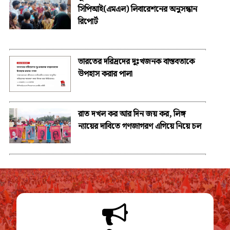
সিপিআই(এমএল) লিবারেশনের অনুসন্ধান
রিপোর্ট
ভারতের দরিদ্রদের দুঃখজনক বাস্তবতাকে
উপহাস করার পালা
রাত দখল কর আর দিন জয় কর, লিঙ্গ
ন্যায়ের দাবিতে গণজাগরণ এগিয়ে নিয়ে চল