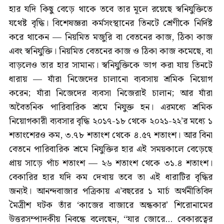
হার যদি কিছু বেড়ে থাকে তবে তার মূলে রয়েছে স্বনিযুক্তিতে
যথেষ্ট বৃদ্ধি। বিশেষজ্ঞরা কর্মসংস্থানের তিনটে শ্রেণীকে নির্দিষ্ট
করে থাকেন — নিয়মিত মজুরি বা বেতনের কাজ, ঠিকা কাজ
এবং স্বনিযুক্তি। নিয়মিত বেতনের কাজ ও ঠিকা কাজ কমেছে, বা
বাড়লেও তার হার সামান্য। স্বনিযুক্তিকে ভাগ করা যায় তিনটে
ধারায় — যাঁরা নিজেদের চালানো ব্যবসায় শ্রমিক নিয়োগ
করেন; যাঁরা নিজেদের ব্যবসা নিজেরাই চালান; আর যাঁরা
অবৈতনিক পারিবারিক শ্রমে নিযুক্ত হন। এরমধ্যে শ্রমিক
নিয়োগকারী ব্যবসার বৃদ্ধি ২০১৭-১৮ থেকে ২০২১-২২’র মধ্যে ১
শতাংশেরও কম, ৩.৭৮ শতাংশ থেকে ৪.৫৭ শতাংশ। আর বিনা
বেতনে পারিবারিক শ্রমে নিযুক্তির হার এই সময়কালে বেড়েছে
প্রায় সাড়ে পাঁচ শতাংশ — ২৬ শতাংশ থেকে ৩১.৪ শতাংশ।
বেকারির হার যদি কম দেখায় তবে তা এই ধারাটির বৃদ্ধির
জন্যই। আনন্দবাজার পত্রিকায় এ’বছরের ১ মার্চ অর্থনীতিবিদ
মৈত্রীশ ঘটক তাঁর ‘কাজের বাজারে অন্ধকার’ শিরোনামের
উত্তরসম্পাদকীয় নিবন্ধে বলেছেন, “যার জোরে... বেকারত্বের