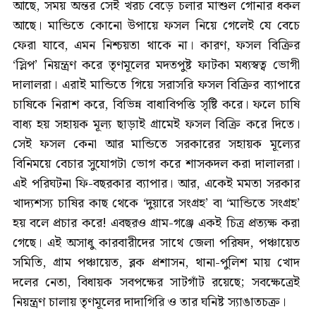
আছে, সময় অন্তর সেই খরচ বেড়ে চলার মাশুল গোনার ধকল
আছে। মান্ডিতে কোনো উপায়ে ফসল নিয়ে গেলেই যে বেচে
ফেরা যাবে, এমন নিশ্চয়তা থাকে না। কারণ, ফসল বিক্রির
‘স্লিপ’ নিয়ন্ত্রণ করে তৃণমূলের মদতপুষ্ট ফাটকা মধ্যস্বত্ব ভোগী
দালালরা। এরাই মান্ডিতে গিয়ে সরাসরি ফসল বিক্রির ব্যাপারে
চাষিকে নিরাশ করে, বিভিন্ন বাধাবিপত্তি সৃষ্টি করে। ফলে চাষি
বাধ্য হয় সহায়ক মূল্য ছাড়াই গ্রামেই ফসল বিক্রি করে দিতে।
সেই ফসল কেনা আর মান্ডিতে সরকারের সহায়ক মূল্যের
বিনিময়ে বেচার সুযোগটা ভোগ করে শাসকদল করা দালালরা।
এই পরিঘটনা ফি-বছরকার ব্যাপার। আর, একেই মমতা সরকার
খাদ্যশস্য চাষির কাছ থেকে ‘দুয়ারে সংগ্রহ’ বা ‘মান্ডিতে সংগ্রহ’
হয় বলে প্রচার করে! এবছরও গ্রাম-গঞ্জে একই চিত্র প্রত্যক্ষ করা
গেছে। এই অসাধু কারবারীদের সাথে জেলা পরিষদ, পঞ্চায়েত
সমিতি, গ্রাম পঞ্চায়েত, ব্লক প্রশাসন, থানা-পুলিশ মায় খোদ
দলের নেতা, বিধায়ক সবপক্ষের সাটগাঁট রয়েছে; সবক্ষেত্রেই
নিয়ন্ত্রণ চালায় তৃণমূলের দাদাগিরি ও তার ঘনিষ্ট স্যাঙাতচক্র।