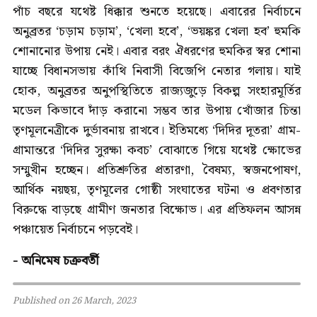
পাঁচ বছরে যথেষ্ট ধিক্কার শুনতে হয়েছে। এবারের নির্বাচনে
অনুব্রতর ‘চড়াম চড়াম’, ‘খেলা হবে’, ‘ভয়ঙ্কর খেলা হব’ হুমকি
শোনানোর উপায় নেই। এবার বরং ঐধরণের হুমকির স্বর শোনা
যাচ্ছে বিধানসভায় কাঁথি নিবাসী বিজেপি নেতার গলায়। যাই
হোক, অনুব্রতর অনুপস্থিতিতে রাজ্যজুড়ে বিকল্প সংহারমূর্তির
মডেল কিভাবে দাঁড় করানো সম্ভব তার উপায় খোঁজার চিন্তা
তৃণমূলনেত্রীকে দুর্ভাবনায় রাখবে। ইতিমধ্যে ‘দিদির দূতরা’ গ্রাম-
গ্রামান্তরে ‘দিদির সুরক্ষা কবচ’ বোঝাতে গিয়ে যথেষ্ট ক্ষোভের
সম্মুখীন হচ্ছেন। প্রতিশ্রুতির প্রতারণা, বৈষম্য, স্বজনপোষণ,
আর্থিক নয়ছয়, তৃণমূলের গোষ্ঠী সংঘাতের ঘটনা ও প্রবণতার
বিরুদ্ধে বাড়ছে গ্রামীণ জনতার বিক্ষোভ। এর প্রতিফলন আসন্ন
পঞ্চায়েত নির্বাচনে পড়বেই।
- অনিমেষ চক্রবর্তী
Published on 26 March, 2023