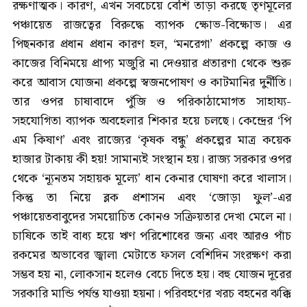
রক্ষণাত্মক। কারণ, এখন সবচেয়ে বেশি তাড়া করছে তৃণমূলের
পঞ্চায়েত রাজত্বের বিরুদ্ধে ব্যাপক ক্ষোভ-বিক্ষোভ। এর
পিছনকার প্রধান প্রধান কারণ হল, ‘মনরেগা’ প্রকল্পে কাজ ও
কাজের বিনিময়ে প্রাপ্য মজুরি না দেওয়ার প্রতারণা থেকে শুরু
করে আবাস যোজনা প্রকল্পে স্বজনপোষণ ও কাটমানির দুর্নীতি।
তার ওপর চাষাবাদে পুঁজি ও পরিকাঠামোগত সাহায্য-
সহযোগিতা ব্যাপক অবহেলার শিকার হয়ে চলছে। কেন্দ্রের ‘পি
এম কিষাণ’ এবং রাজ্যের ‘কৃষক বন্ধু’ প্রকল্পের মাত্র কয়েক
হাজার টাকায় কী হয়! সামান্যই সংস্থান হয়। রাজ্য সরকার ওপর
থেকে ‘ন্যূনতম সহায়ক মূল্যে’ ধান কেনার ঘোষণা করে খালাস।
কিন্তু তা নিয়ে ব্লক প্রশাসন এবং ‘জোড়া ফুল’-এর
পঞ্চায়েতবাবুদের সময়োচিত কোনও সক্রিয়তার দেখা মেলে না।
চাষিকে তাই বাধ্য হয়ে ঋণ পরিশোধের জন্য এবং আরও পাঁচ
রকমের অভাবের জ্বালা মেটাতে ফসল বেশিদিন সংরক্ষণ করা
সম্ভব হয় না, লোকসান হলেও বেচে দিতে হয়। বহু যোজন দূরের
সরকারি মান্ডি পর্যন্ত যাওয়া হয়না। পরিবহণের খরচ বহনের ঝক্কি