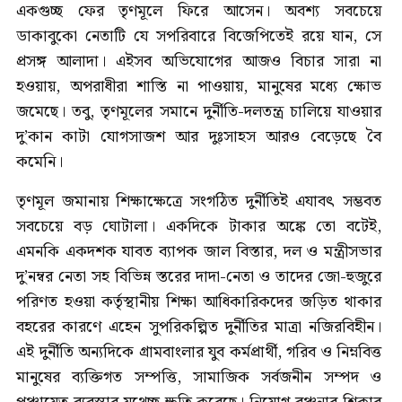
একগুচ্ছ ফের তৃণমূলে ফিরে আসেন। অবশ্য সবচেয়ে
ডাকাবুকো নেতাটি যে সপরিবারে বিজেপিতেই রয়ে যান, সে
প্রসঙ্গ আলাদা। এইসব অভিযোগের আজও বিচার সারা না
হওয়ায়, অপরাধীরা শাস্তি না পাওয়ায়, মানুষের মধ্যে ক্ষোভ
জমেছে। তবু, তৃণমূলের সমানে দুর্নীতি-দলতন্ত্র চালিয়ে যাওয়ার
দু’কান কাটা যোগসাজশ আর দুঃসাহস আরও বেড়েছে বৈ
কমেনি।
তৃণমূল জমানায় শিক্ষাক্ষেত্রে সংগঠিত দুর্নীতিই এযাবৎ সম্ভবত
সবচেয়ে বড় ঘোটালা। একদিকে টাকার অঙ্কে তো বটেই,
এমনকি একদশক যাবত ব্যাপক জাল বিস্তার, দল ও মন্ত্রীসভার
দু’নম্বর নেতা সহ বিভিন্ন স্তরের দাদা-নেতা ও তাদের জো-হুজুরে
পরিণত হওয়া কর্তৃস্থানীয় শিক্ষা আধিকারিকদের জড়িত থাকার
বহরের কারণে এহেন সুপরিকল্পিত দুর্নীতির মাত্রা নজিরবিহীন।
এই দুর্নীতি অন্যদিকে গ্রামবাংলার যুব কর্মপ্রার্থী, গরিব ও নিম্নবিত্ত
মানুষের ব্যক্তিগত সম্পত্তি, সামাজিক সর্বজনীন সম্পদ ও