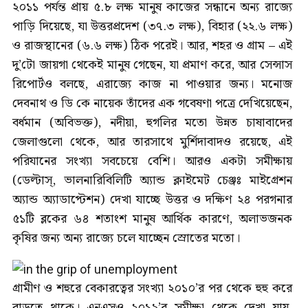
২০১১ পর্যন্ত প্রায় ৫.৮ লক্ষ মানুষ কাজের সন্ধানে অন্য রাজ্যে
পাড়ি দিয়েছে, যা উত্তরপ্রদেশ (৩৭.৩ লক্ষ), বিহার (২২.৬ লক্ষ)
ও রাজস্থানের (৬.৬ লক্ষ) ঠিক পরেই। আর, শহর ও গ্রাম – এই
দু’টো জায়গা থেকেই মানুষ গেছেন, যা প্রমাণ করে, আর সেন্সাস
রিপোর্টও বলছে, এরাজ্যে কাজ না পাওয়ার জন্য। মনোজ
দেবনাথ ও ডি কে নায়েক তাঁদের এক গবেষণা পত্রে দেখিয়েছেন,
বর্ধমান (অবিভক্ত), নদীয়া, হুগলির মতো উন্নত চাষাবাদের
জেলাগুলো থেকে, আর তারসাথে মুর্শিদাবাদও রয়েছে, এই
পরিযানের সংখ্যা সবচেয়ে বেশি। আরও একটা সমীক্ষায়
(ডেল্টাস্, ভালনারিবিলিটি অ্যান্ড ক্লাইমেট চেঞ্জঃ মাইগ্রেশন
অ্যান্ড অ্যাডাপ্টেশন) দেখা যাচ্ছে উত্তর ও দক্ষিণ ২৪ পরগনার
৫১টি ব্লকের ৬৪ শতাংশ মানুষ আর্থিক কারণে, অলাভজনক
কৃষির জন্য অন্য রাজ্যে চলে যাচ্ছেন স্রোতের মতো।
গ্রামীণ ও শহুরে বেকারত্বের সংখ্যা ২০১০’র পর থেকে হুহু করে
বাড়তে থাকে। এনএসও ২০১৯’র সমীক্ষা থেকে দেখা যায়,