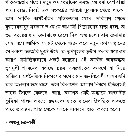
গতিরুদ্ধতায় পড়ে। নতুন কর্মসংস্থানের সমস্ত সম্ভাবনা বেশ ধাক্কা
খায়। রাজ্য বিরাট এক সংকটের আবর্তে ঘুরপাক খেতে থাকে।
আর, সার্বিক অর্থনৈতিক গতিরুদ্ধতা থেকে পরিত্রাণ পেতে
বুদ্ধদেববাবুর সরকার তখন যে আগ্রাসী শিল্পায়নের রাস্তা ধরল, তা
৩৪ বছরের বাম জমানাকে ঠেলে দিল অস্তাচলে। বাম জমানার
শেষ লগ্নে আর্থিক সংকট থেকে শুরু করে নতুন কর্মসংস্থানের
যে করুণ চলচ্ছবি ফুটে উঠে, তা তৃণমূলের তৃতীয় দফার জমানায়
আরও মর্মান্তিকভাবে প্রকট হয়েছে। এই আর্থিক অবরুদ্ধতা
তৃণমূলী শাসনের সর্বাঙ্গে চরম অধঃপাতের দগদগে ঘা নিয়ে
হাজির। অর্থনৈতিক বিকাশের পথে কোন জনবিরোধী শাসন যদি
তার অন্তরায় হয়ে ওঠে, তবে বিকাশের অমোঘ নিয়মে ইতিহাসই
তাকে উপড়ে ফেলবে। আর, অনাগত সেই অধ্যায়ে কান্ডারীর
ভূমিকা পালন করতে রঙ্গমঞ্চে যাতে বামেরা উপস্থিত থাকতে
পারে তারজন্য আজ থেকে সলতে পাকানো শুরু করতে হবে।
- অতনু চক্রবর্তী