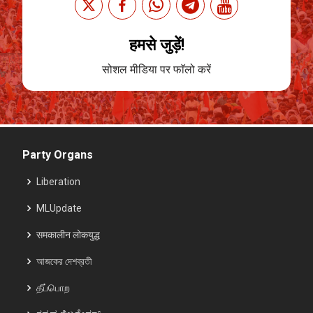
हमसे जुड़ें!
सोशल मीडिया पर फाॅलो करें
Party Organs
Liberation
MLUpdate
समकालीन लोकयुद्ध
আজকের দেশব্রতী
தீப்பொற