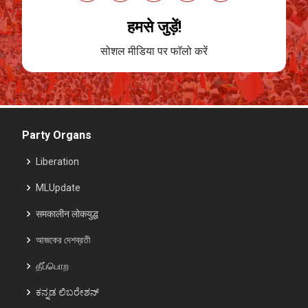
हमसे जुड़ें!
सोशल मीडिया पर फाॅलो करें
Party Organs
Liberation
MLUpdate
समकालीन लोकयुद्ध
আজকের দেশব্রতী
தீப்பொற
ಕನ್ನಡ ಲಿಬರೇಶನ್