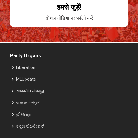
हमसे जुड़ें!
सोशल मीडिया पर फाॅलो करें
Party Organs
Liberation
MLUpdate
समकालीन लोकयुद्ध
আজকের দেশব্রতী
தீப்பொற
ಕನ್ನಡ ಲಿಬರೇಶನ್