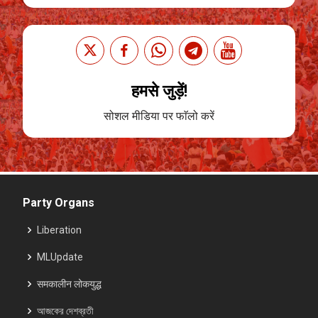
हमसे जुड़ें!
सोशल मीडिया पर फाॅलो करें
Party Organs
Liberation
MLUpdate
समकालीन लोकयुद्ध
আজকের দেশব্রতী