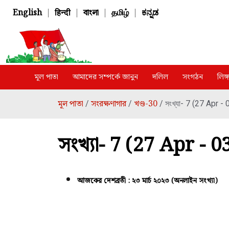
English
|
हिन्दी
|
বাংলা
|
தமிழ்
|
ಕನ್ನಡ
মূল পাতা
আমাদের সম্পর্কে জানুন
দলিল
সংগঠন
লিঙ
মূল পাতা
সংরক্ষণাগার
খণ্ড-30
/
/
/ সংখ্যা- 7 (27 Apr 
সংখ্যা- 7 (27 Apr -
আজকের দেশব্রতী : ২৩ মার্চ ২০২৩ (অনলাইন সংখ্যা)