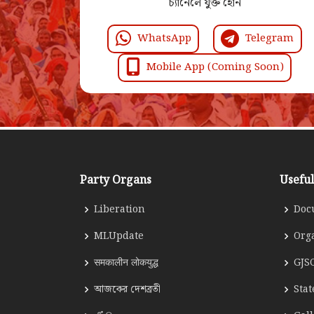
চ্যানেলে যুক্ত হোন
WhatsApp
Telegram
Mobile App (Coming Soon)
Party Organs
Useful
Liberation
Doc
MLUpdate
Org
समकालीन लोकयुद्ध
GJS
আজকের দেশব্রতী
Sta