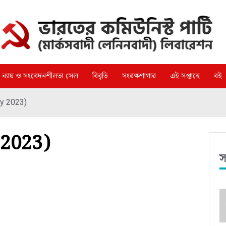
্গ ন্যায় ও সংবেদনশীলতা সেল
বিবৃতি
সংরক্ষণাগার
এই সপ্তাহে
বই
ly 2023)
y 2023)
স