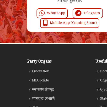
চ্যানেলে যুক্ত হোন
WhatsApp
Telegram
Mobile App (Coming Soon)
Party Organs
Useful
Liberation
Doc
MLUpdate
Org
समकालीन लोकयुद्ध
GJS
আজকের দেশব্রতী
Sta