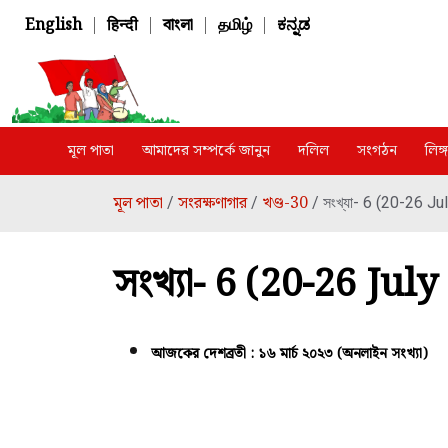
English
|
हिन्दी
|
বাংলা
|
தமிழ்
|
ಕನ್ನಡ
মূল পাতা
আমাদের সম্পর্কে জানুন
দলিল
সংগঠন
লিঙ
মূল পাতা
সংরক্ষণাগার
খণ্ড-30
/
/
/ সংখ্যা- 6 (20-26 Ju
সংখ্যা- 6 (20-26 Jul
আজকের দেশব্রতী : ১৬ মার্চ ২০২৩ (অনলাইন সংখ্যা)