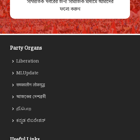
সাম্প্রতিক খবরের জন্য সামাজিক মাধ্যমে আমাদের
ফলো করুন
Party Organs
Liberation
MLUpdate
समकालीन लोकयुद्ध
আজকের দেশব্রতী
தீப்பொற
ಕನ್ನಡ ಲಿಬರೇಶನ್
Useful Links