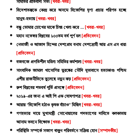
সমিতির প্রতিবাদী সভা
[খবরা-খবর]
বিদেশাতঙ্ককে কেন্দ্র করে অসমে বিজেপির ঘৃণ্য প্রচার পরিণত হচ্ছে
মানুষ-হত্যায়
[খবরা-খবর]
বন্ধু তোমার চোখের মাঝে চিন্তা খেলা করে ...
[খবরা-খবর]
মহান নভেম্বর বিপ্লবের ১০০তম বর্ষ পূর্ণ হল
[প্রতিবেদন]
নেতাজী ও আজাদ হিন্দের দেশপ্রেম বনাম দেশদ্রোহী আর এস এস ধারা
[প্রতিবেদন]
বজবজে প্রগতিশীল মহিলা সমিতির কর্মশালা
[খবরা-খবর]
সাংবাদিক জামাল খাসোগির তুরষ্কের সৌদি দূতাবাসে হত্যাকাণ্ড পশ্চিম
এশীয় রাজনীতিতে তুলেছে নতুন ঝড়
[প্রতিবেদন]
রুশ বিপ্লবের শতবর্ষ পূর্তি প্রসঙ্গে
[প্রতিবেদন]
২০১৯-এর জন্য এ আই পি এফ ঘোষণাপত্র
[খবরা-খবর]
আরায় ‘‘বিজেপি হঠাও কৃষক বাঁচাও’’ মিছিল
[খবরা-খবর]
গণহত্যার দায়ে মুখ্যমন্ত্রী সোনোয়ালের পদত্যাগের দাবিতে কলকাতায়
আসাম ভবনে বিক্ষোভ
[খবরা-খবর]
পরিস্থিতি সম্পর্কে সজাগ থাকুন পরিবর্তনে সক্রিয় হোন
[সম্পাদকীয়]