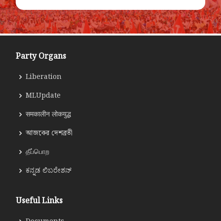
Party Organs
Liberation
MLUpdate
समकालीन लोकयुद्ध
আজকের দেশব্রতী
தீப்பொற
ಕನ್ನಡ ಲಿಬರೇಶನ್
Useful Links