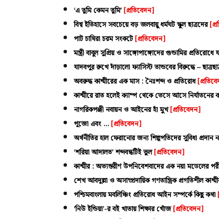
‘এ তুমি কেমন তুমি’
[প্রতিবেদন]
বিশ্ব ইতিহাসে সবচেয়ে বড় জলবায়ু ধর্মঘট স্কুল ছাত্রদের
[প্
পাট চাষিরা চরম সংকটে
[প্রতিবেদন]
মন্ত্রী বাবুল সুপ্রিয় ও সাঙ্গোপাঙ্গোদের গুন্ডামির প্রতিরোধে
যাদবপুর রুখে দাঁড়ালো ফ্যাসিস্ট তান্ডবের বিরুদ্ধে – ছাত্রছ
অবরুদ্ধ কাশ্মীরের এক মাস : নৈঃশব্দ ও প্রতিরোধ
[প্রতিব
কাশ্মীরে রাত হলেই ক্যাম্প থেকে ভেসে আসে নির্যাতনের কা
নাগরিকপঞ্জী নবায়ন ও আইনের হাঁ মুখ
[প্রতিবেদন]
পূজো এবং ...
[প্রতিবেদন]
অর্থনীতির হাল ফেরানোর জন্য শিল্পপতিদের সুবিধা প্রদান নয়,
‘শরিয়া আদালত’ শব্দবন্ধটিই ভুল
[প্রতিবেদন]
কাশ্মীর : অভ্যন্তরীণ উপনিবেশবাদের এক নয়া মডেলের পরী
শেখ আবদুল্লা ও অসাম্প্রদায়িক গণতান্ত্রিক প্রগতিশীল কাশ্
পশ্চিমবাংলায় মবলিঞ্চিং প্রতিরোধ আইন সম্পর্কে কিছু কথা
‘নিউ ইন্ডিয়া’-র বই খাতায় শিক্ষার খোঁজ
[প্রতিবেদন]