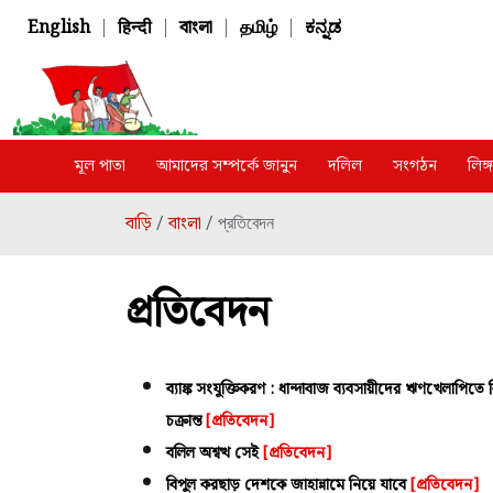
English
|
हिन्दी
|
বাংলা
|
தமிழ்
|
ಕನ್ನಡ
মূল পাতা
আমাদের সম্পর্কে জানুন
দলিল
সংগঠন
লিঙ
বাড়ি
বাংলা
/
/ প্রতিবেদন
প্রতিবেদন
ব্যাঙ্ক সংযুক্তিকরণ : ধান্দাবাজ ব্যবসায়ীদের ঋণখেলাপিতে বি
চক্রান্ত
[প্রতিবেদন]
বলিল অশ্বত্থ সেই
[প্রতিবেদন]
বিপুল করছাড় দেশকে জাহান্নামে নিয়ে যাবে
[প্রতিবেদন]