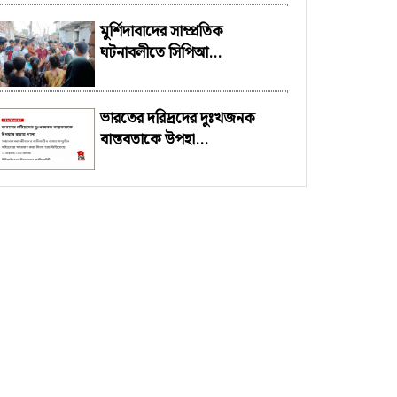
মুর্শিদাবাদের সাম্প্রতিক
ঘটনাবলীতে সিপিআ...
ভারতের দরিদ্রদের দুঃখজনক
বাস্তবতাকে উপহা...