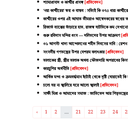
শ্যামাপ্রসাদ ও কাশ্মীর প্রসঙ্গ
[প্রতিবেদন]
‘নয়া কাশ্মীরের’ স্বপ্ন ও বাস্তব : সত্যিই কি ৩৭০ ধারা কাশ্মী
কাশ্মীরের ওপর এই আঘাত ভীমরাও আম্বেদকরের স্বপ্নে
রিজার্ভ ব্যাঙ্কের ভাঁড়ারে হাত, রাজস্ব ঘাটতিকে কম দেখান
গুরু রবিদাস মন্দির ধংস — দলিতদের উপর আক্রমণ
[প্র
৩১ আগস্ট খাদ্য আন্দোলনের শহীদ দিবসের দাবি : রেশন ব্যব
সংসদীয় গণতন্ত্রের উপর বেশরম বলাৎকার
[প্রতিবেদন]
তালাকের স্ত্রী, স্ত্রীর তালাক অথবা ফৌজদারি অপরাধের কি
কারচুপির অর্থনীতি
[প্রতিবেদন]
আর্থিক মন্দা ও ক্রমবর্দ্ধমান ছাঁটাই থেকে দৃষ্টি ঘোরাতেই কি
চলো ঘর না জ্বালিয়ে ঘরে আলো জ্বালাই
[প্রতিবেদন]
সাক্ষী মিশ্র ও আমাদের সমাজ : জাতিভেদ আর পিতৃতন্ত্রের 
...
‹
1
2
21
22
23
24
2