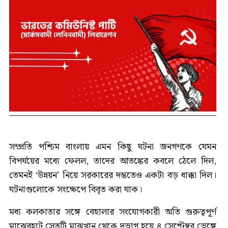
সম্প্রতি পশ্চিম বাংলায় এমন কিছু ঘটনা জনগণকে যেমন
বিপর্যয়ের মধ্যে ফেলল, তাদের আতঙ্কের কবলে ঠেলে দিল,
তেমনই ‘উন্নয়ন’ নিয়ে সরকারের দম্ভতেও একটা বড় ধাক্কা দিল।
ঘটনাগুলোকে সংক্ষেপে বিবৃত করা যাক।
মধ্য কলকাতার সঙ্গে বেহালার সংযোগকারী অতি গুরুত্বপূর্ণ
মাঝেরহাট সেতুটি মাঝখান থেকে দুভাগ হয়ে ৪ সেপ্টেম্বর ভেঙ্গে