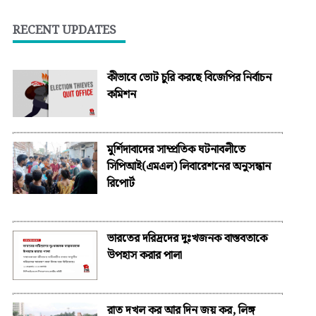
RECENT UPDATES
কীভাবে ভোট চুরি করছে বিজেপির নির্বাচন
কমিশন
মুর্শিদাবাদের সাম্প্রতিক ঘটনাবলীতে
সিপিআই(এমএল) লিবারেশনের অনুসন্ধান
রিপোর্ট
ভারতের দরিদ্রদের দুঃখজনক বাস্তবতাকে
উপহাস করার পালা
রাত দখল কর আর দিন জয় কর, লিঙ্গ