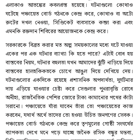
এলাকাও আতঙ্কের কবলগ্রস্ত হয়েছে। ঘটনাগুলো কোথাও
ঘটেছে পঞ্চায়েত বোর্ড গঠনকে কেন্দ্র করে, কোথাও বা অটো
রুটের দখল নেওয়া, সিণ্ডিকেট ব্যবসাকে কব্জা করা এবং
এমনকি রক্তদান শিবিরের আয়োজনকে কেন্দ্র করে।
সরকারকে বিব্রত করার মত অল্প সময়কালের মধ্যে ঘটে যাওয়া
একের পর এক ঘটনার ব্যাখ্যা কি হতে পারে? এটাই বোধ হয়
বাস্তবের নিয়ম, ঘটনার বহুলতা যখন আমাদের ঝুঁটি নাড়িয়ে দিয়ে
বাস্তবের হালহকিকতকে চোখে আঙুল দিয়ে দেখিয়ে দেয়।
ঘটনাগুলোর একদিকে রয়েছে প্রশাসনিক অপদার্থতা, দুর্ঘটনার
দায় এড়িয়ে যাওয়ার চেষ্টা করে সেগুলার পুনরাবৃত্তি রোধে
অনীহা, রাজনৈতিক পেশির জোরে টাকা কামানোর পথের কাঁটা
সরানো। পঞ্চায়েতে যাঁরা যাবেন তাঁরা তো পঞ্চায়েতের কাজ
করবেন, যথার্থ অর্থে তাদের তো হওয়া উচিত জনগণের সেবক।
পঞ্চায়েত বোর্ড গঠনকে কেন্দ্র করে তৃণমূলের গোষ্ঠী সংঘর্ষের
ব্যাপকতা দেখে মনে পড়ে যাচ্ছে জনৈক রসিক বন্ধুর মন্তব্য,