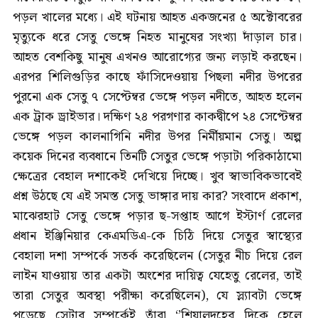
পড়ল খালের মধ্যে। এই ঘটনায় আহত একজনের ৫ অক্টোবরের
মৃত্যুকে ধরে সেতু ভেঙ্গে নিহত মানুষের সংখ্যা দাঁড়াল চার।
আহত বেশকিছু মানুষ এখনও আরোগ্যের জন্য লড়াই করছেন।
এরপর শিলিগুড়ির কাছে ফাঁসিদেওয়ায় পিছলা নদীর উপরের
পুরনো এক সেতু ৭ সেপ্টেম্বর ভেঙ্গে পড়ল নদীতে, আহত হলেন
এক ট্রাক ড্রাইভার। দক্ষিণ ২৪ পরগণার কাকদ্বীপে ২৪ সেপ্টেম্বর
ভেঙ্গে পড়ল কালনাগিনি নদীর উপর নির্মীয়মান সেতু। অল্প
কয়েক দিনের ব্যবধানে তিনটি সেতুর ভেঙ্গে পড়াটা পরিকাঠামো
ক্ষেত্রের বেহাল দশাকেই দেখিয়ে দিচ্ছে। খুব স্বাভাবিকভাবেই
প্রশ্ন উঠছে যে এই সমস্ত সেতু ভাঙ্গার দায় কার? সংবাদে প্রকাশ,
মাঝেরহাট সেতু ভেঙ্গে পড়ার ছ-সপ্তাহ আগে ইস্টার্ণ রেলের
প্রধান ইঞ্জিনিয়ার কেএমডিএ-কে চিঠি দিয়ে সেতুর স্বাস্থ্যের
বেহালা দশা সম্পর্কে সতর্ক করেছিলেন (সেতুর নীচ দিয়ে রেল
লাইন যাওয়ায় তার একটা অংশের দায়িত্ব যেহেতু রেলের, তাই
তারা সেতুর অবস্থা পরীক্ষা করেছিলেন), যে স্ল্যাবটা ভেঙ্গে
পড়েছে সেটার সম্পর্কেই তাঁরা ‘’শিয়ালদহের দিকে হেলে