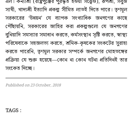
এল। কন্যাশ্রী (রাষ্ট্রপুঞ্জের পুরস্কৃত হওয়া সত্ত্বেও), রূপশ্রী, সবুজ
সাথী, খাদ্যশ্রী ইত্যাদি প্রকল্প সীমিত লাভই দিতে পারে। তৃণমূল
সরকারের ‘উন্নয়ন’ যে ব্যাপক সংখ্যাধিক জনগণের কাছে
পৌঁছায়নি, সরকারের জাহির করা প্রকল্পগুলো যে জনগণের
বুনিয়াদি সমস্যার সমাধান করতে, কর্মসংস্থান সৃষ্টি করতে, স্বাস্থ্য
পরিষেবাকে সহজলভ্য করতে, শ্রমিক-কৃষকের সংকটের সুরাহা
করতে পারেনি, তৃণমূল সরকার সম্পর্কে জনগণের মোহভঙ্গের
প্রক্রিয়া যে শুরু হয়েছে—কোন না কোন ঘটনা প্রতিদিনই তার
সংকেত দিচ্ছে।
Published on 23 October, 2018
TAGS :