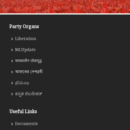
Party Organs
Liberation
MLUpdate
समकालीन लोकयुद्ध
আজকের দেশব্রতী
தீப்பொற
ಕನ್ನಡ ಲಿಬರೇಶನ್
Useful Links
Documents