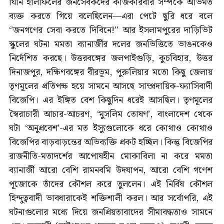
যিনি হালফিলের জনসেবকদের কাজকারবার সম্পর্কে অভিমত
ব্যক্ত করতে গিয়ে বলেছিলেন—এরা পেটে ছুরি ধরে বলে
‘’জনগণের সেবা করতে দিবিনে!’’ আর ইসলামপুরের দাড়িভিট
স্কুলের ঘটনা মমতা ব্যানার্জীর দলের জনভিত্তিতে ভাঙনকেও
নির্দেশিত করছে। উত্তরবঙ্গের জলপাইগুড়ি, কুচবিহার, উত্তর
দিনাজপুর, দক্ষিণবঙ্গের বীরভূম, পুরুলিয়ার মতো কিছু জেলায়
তৃণমূলের প্রতিপক্ষ হয়ে সামনে আসছে সাম্প্রদায়িক-ফ্যাসিবাদী
বিজেপি। এর ইঙ্গিত বেশ কিছুদিন ধরেই আসছিল। তৃণমূলের
স্বৈরাচারী আচার-আচরণ, ‘মুসলিম তোষণ’, বাংলাদেশ থেকে
ঘটা ‘অনুপ্রবেশ’-এর মত ইস্যুগুলোকে ধরে কোথাও কোথাও
বিজেপির বাড়বাড়ন্তের অভিব্যক্তি প্রকট হচ্ছিল। কিন্তু বিজেপির
রাজনীতি-মতাদর্শের আপোষহীন মোকাবিলা না করে মমতা
ব্যানার্জী আরো বেশি রামনবমি উদযাপন, আরো বেশি গণেশ
পূজোকে তাঁদের কৌশল করে তুললেন। এই নির্বিষ কৌশল
হিন্দুত্ববাদী ভাবধারাকেই শক্তিশালী করল। আর সর্বোপরি, এই
ঘটনাগুলোর মধ্যে দিয়ে জনপ্রিয়তাবাদের সীমাবদ্ধতাও সামনে