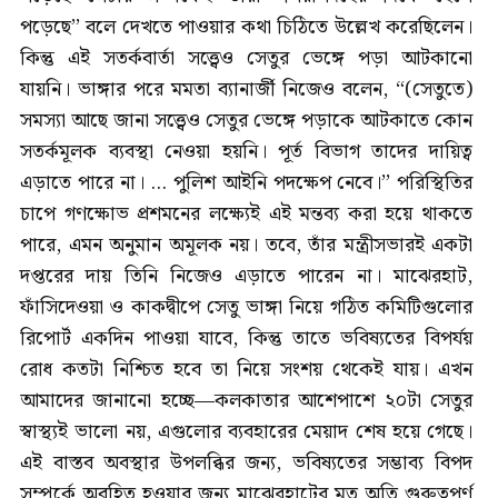
পড়েছে’’ বলে দেখতে পাওয়ার কথা চিঠিতে উল্লেখ করেছিলেন।
কিন্তু এই সতর্কবার্তা সত্ত্বেও সেতুর ভেঙ্গে পড়া আটকানো
যায়নি। ভাঙ্গার পরে মমতা ব্যানার্জী নিজেও বলেন, “(সেতুতে)
সমস্যা আছে জানা সত্ত্বেও সেতুর ভেঙ্গে পড়াকে আটকাতে কোন
সতর্কমূলক ব্যবস্থা নেওয়া হয়নি। পূর্ত বিভাগ তাদের দায়িত্ব
এড়াতে পারে না। ... পুলিশ আইনি পদক্ষেপ নেবে।’’ পরিস্থিতির
চাপে গণক্ষোভ প্রশমনের লক্ষ্যেই এই মন্তব্য করা হয়ে থাকতে
পারে, এমন অনুমান অমূলক নয়। তবে, তাঁর মন্ত্রীসভারই একটা
দপ্তরের দায় তিনি নিজেও এড়াতে পারেন না। মাঝেরহাট,
ফাঁসিদেওয়া ও কাকদ্বীপে সেতু ভাঙ্গা নিয়ে গঠিত কমিটিগুলোর
রিপোর্ট একদিন পাওয়া যাবে, কিন্তু তাতে ভবিষ্যতের বিপর্যয়
রোধ কতটা নিশ্চিত হবে তা নিয়ে সংশয় থেকেই যায়। এখন
আমাদের জানানো হচ্ছে—কলকাতার আশেপাশে ২০টা সেতুর
স্বাস্থ্যই ভালো নয়, এগুলোর ব্যবহারের মেয়াদ শেষ হয়ে গেছে।
এই বাস্তব অবস্থার উপলব্ধির জন্য, ভবিষ্যতের সম্ভাব্য বিপদ
সম্পর্কে অবহিত হওয়ার জন্য মাঝেরহাটের মত অতি গুরুত্বপূর্ণ